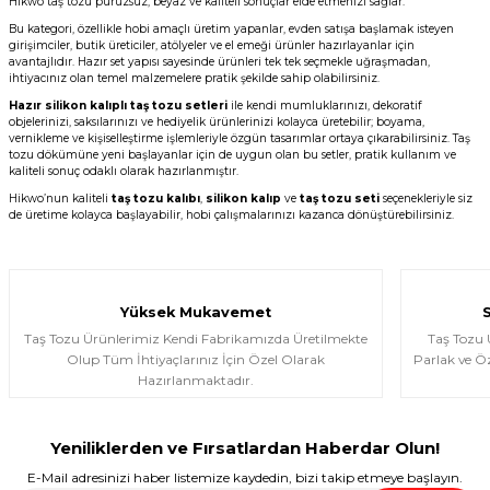
Hikwo taş tozu pürüzsüz, beyaz ve kaliteli sonuçlar elde etmenizi sağlar.
Bu kategori, özellikle hobi amaçlı üretim yapanlar, evden satışa başlamak isteyen
girişimciler, butik üreticiler, atölyeler ve el emeği ürünler hazırlayanlar için
avantajlıdır. Hazır set yapısı sayesinde ürünleri tek tek seçmekle uğraşmadan,
ihtiyacınız olan temel malzemelere pratik şekilde sahip olabilirsiniz.
Hazır silikon kalıplı taş tozu setleri
ile kendi mumluklarınızı, dekoratif
objelerinizi, saksılarınızı ve hediyelik ürünlerinizi kolayca üretebilir; boyama,
vernikleme ve kişiselleştirme işlemleriyle özgün tasarımlar ortaya çıkarabilirsiniz. Taş
tozu dökümüne yeni başlayanlar için de uygun olan bu setler, pratik kullanım ve
kaliteli sonuç odaklı olarak hazırlanmıştır.
Hikwo’nun kaliteli
taş tozu kalıbı
,
silikon kalıp
ve
taş tozu seti
seçenekleriyle siz
de üretime kolayca başlayabilir, hobi çalışmalarınızı kazanca dönüştürebilirsiniz.
Yüksek Mukavemet
Taş Tozu Ürünlerimiz Kendi Fabrikamızda Üretilmekte
Taş Tozu
Olup Tüm İhtiyaçlarınız İçin Özel Olarak
Parlak ve Öz
Hazırlanmaktadır.
Yeniliklerden ve Fırsatlardan Haberdar Olun!
E-Mail adresinizi haber listemize kaydedin, bizi takip etmeye başlayın.