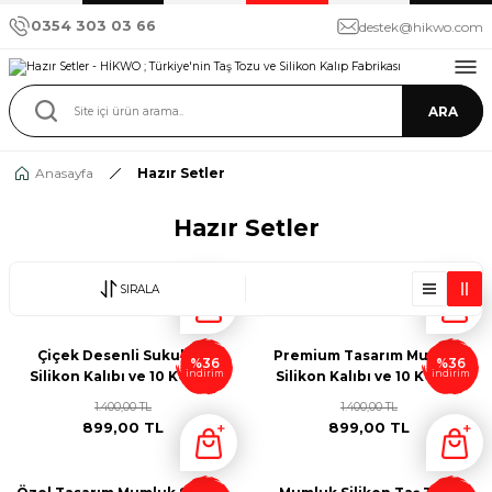
0354 303 03 66
destek@hikwo.com
ARA
Anasayfa
Hazır Setler
Hazır Setler
SIRALA
Çiçek Desenli Sukulent
Premium Tasarım Mumluk
%36
%36
indirim
indirim
Silikon Kalıbı ve 10 KG Taş
Silikon Kalıbı ve 10 KG Taş
Tozu Seti - S85244
Tozu Seti - M36521
1.400,00 TL
1.400,00 TL
899,00 TL
899,00 TL