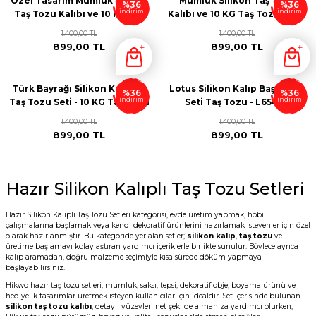
Özel Tasarım Mumluk Silikon
Mumluk Silikon Taş Tozu
%36
%36
indirim
indirim
Taş Tozu Kalıbı ve 10 KG Taş
Kalıbı ve 10 KG Taş Tozu Seti -
Tozu Seti - M58741
M546543
1.400,00 TL
1.400,00 TL
899,00 TL
899,00 TL
Türk Bayrağı Silikon Kalıp ve
Lotus Silikon Kalıp Başlangıç
%36
%36
indirim
indirim
Taş Tozu Seti - 10 KG Taş Tozu
Seti Taş Tozu - L65433
T64643
1.400,00 TL
1.400,00 TL
899,00 TL
899,00 TL
Hazır Silikon Kalıplı Taş Tozu Setleri
Hazır Silikon Kalıplı Taş Tozu Setleri kategorisi, evde üretim yapmak, hobi
çalışmalarına başlamak veya kendi dekoratif ürünlerini hazırlamak isteyenler için özel
olarak hazırlanmıştır. Bu kategoride yer alan setler;
silikon kalıp
,
taş tozu
ve
üretime başlamayı kolaylaştıran yardımcı içeriklerle birlikte sunulur. Böylece ayrıca
kalıp aramadan, doğru malzeme seçimiyle kısa sürede döküm yapmaya
başlayabilirsiniz.
Hikwo hazır taş tozu setleri; mumluk, saksı, tepsi, dekoratif obje, boyama ürünü ve
hediyelik tasarımlar üretmek isteyen kullanıcılar için idealdir. Set içerisinde bulunan
silikon taş tozu kalıbı
, detaylı yüzeyleri net şekilde almanıza yardımcı olurken,