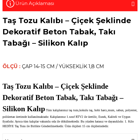
Ürün Açıklaması
Taş Tozu Kalıbı – Çiçek Şeklinde
Dekoratif Beton Tabak, Takı
Tabağı – Silikon Kalıp
ÖLÇÜ :
ÇAP 14-15 CM / YÜKSEKLİK 1,8 CM
Taş Tozu Kalıbı – Çiçek Şeklinde
Dekoratif Beton Tabak, Takı Tabağı –
Silikon Kalıp
Tüm kalıplarımız taş tozu,kokulu taş, hobi harcı,mum, sabun, polyester,
poliüretan üretimde kullanılmaktadır. Kalıplarımız 1.sınıf RTV2 ile üretilir, Esnek, Kaliteli ve Uygun
fiyatlıdır. Ayrıca tüm kalıplar vakumlu oda ile dökülmektedir. Bu yüzden hatasız ve dayanıklıdır. 1. Kilo
HEDİYE Taş Tozu ile Birlikte Gönderilmetkedir. Ürün ölçüleri 15 cm ölçülerindedir.