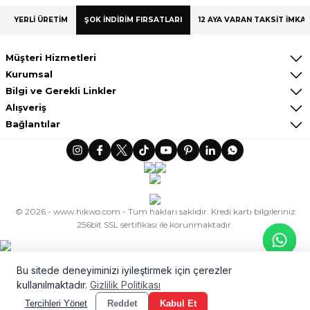
YERLİ ÜRETİM
ŞOK İNDİRİM FIRSATLARI
12 AYA VARAN TAKSİT İMKAN
Müşteri Hizmetleri
Kurumsal
Bilgi ve Gerekli Linkler
Alışveriş
Bağlantılar
© 2026 - www.hikwo.com - Tüm hakları saklıdır. Kredi kartı bilgileriniz
256bit SSL sertifikası ile korunmaktadır.
ideasoft
ile
e-
hazırlandı.
ticaret
paketleri