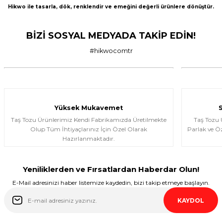
Hikwo ile tasarla, dök, renklendir ve emeğini değerli ürünlere dönüştür.
A... G... | 21/04/2026
BİZİ SOSYAL MEDYADA TAKİP EDİN!
Taş tozu rengi ve dokusu çok güzel ,
gayet başarılı ürün ilk kez aldım ama
son olmayacak gibi
#hikwocomtr
murat suat aydın | 25/01/2026
Ürünler gerçekten çok güzel; iki kez
aldım ve Allah izin verirse üçüncü kez
almayı düşünüyorum.
Yüksek Mukavemet
Halema Elyasen | 19/01/2026
Taş Tozu Ürünlerimiz Kendi Fabrikamızda Üretilmekte
Taş Tozu
Olup Tüm İhtiyaçlarınız İçin Özel Olarak
Parlak ve Öz
Hazırlanmaktadır.
Deneyimini Paylaş
Yeniliklerden ve Fırsatlardan Haberdar Olun!
E-Mail adresinizi haber listemize kaydedin, bizi takip etmeye başlayın.
KAYDOL