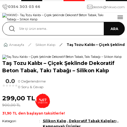
0354 303 03 66
destek@hikwo.com
ARA
Anasayfa
Silikon Kalıp
Taş Tozu Kalıbı – Çiçek Şeklinde
Taş Tozu Kalıbı – Çiçek Şeklinde Dekoratif
Beton Tabak, Takı Tabağı – Silikon Kalıp
0.0
0 Değerlendirme
★
★
★
★
★
0 Soru & Cevap
299,00 TL
%67
indirim
900,00 TL
31,90 TL den başlayan taksitlerle!
Kategori
Silikon Kalıp
,
Dekoratif Tabak Kalıpları
,
Kampanyalı Ürünler