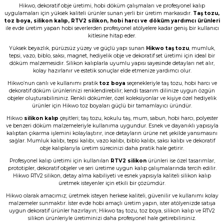
Hikwo, dekoratif obje üretimi, hobi döküm çalışmaları ve profesyonel kalıp
uygulamaları için yüksek kaliteli ürünler sunan yerli bir üretim markasıdır.
Taş tozu
,
G... D... | 19/06/2026
toz boya
,
silikon kalıp
,
RTV2 silikon
, hobi harcı ve döküm yardımcı ürünleri
ile evde üretim yapan hobi severlerden profesyonel atölyelere kadar geniş bir kullanıcı
kitlesine hitap eder.
Taş tozu çok iyi kusursuz ürün elde
ediliyor sevkiyat hızlı
Yüksek beyazlık, pürüzsüz yüzey ve güçlü yapı sunan
Hikwo taş tozu
, mumluk,
tepsi, vazo, biblo, saksı, magnet, hediyelik obje ve dekoratif set üretimi için ideal bir
B... A... | 03/06/2026
döküm malzemesidir. Silikon kalıplarla uyumlu yapısı sayesinde detayları net alır,
kolay hazırlanır ve estetik sonuçlar elde etmenize yardımcı olur.
Hikwo’nun canlı ve kullanımı pratik
toz boya
seçenekleriyle taş tozu, hobi harcı ve
Memnun kaldım, Ürün gerçekten harika
dekoratif döküm ürünlerinizi renklendirebilir; kendi tasarım dilinize uygun özgün
objeler oluşturabilirsiniz. Renkli dökümler, özel koleksiyonlar ve kişiye özel hediyelik
N... E... | 01/06/2026
ürünler için Hikwo toz boyaları güçlü bir tamamlayıcı üründür.
Hikwo
silikon kalıp
çeşitleri; taş tozu, kokulu taş, mum, sabun, hobi harcı, polyester
Çok başarılı gerçekten.
ve benzeri döküm malzemeleriyle kullanıma uygundur. Esnek ve dayanıklı yapısıyla
kalıptan çıkarma işlemini kolaylaştırır, ince detayların ürüne net şekilde yansımasını
N... E... | 01/06/2026
sağlar. Mumluk kalıbı, tepsi kalıbı, vazo kalıbı, biblo kalıbı, saksı kalıbı ve dekoratif
obje kalıplarıyla üretim sürecinizi daha pratik hale getirir.
Profesyonel kalıp üretimi için kullanılan
RTV2 silikon
ürünleri ise özel tasarımlar,
Ürün çok güzel hediye için teşekkür
prototipler, dekoratif objeler ve seri üretime uygun kalıp çalışmalarında tercih edilir.
ederim
Hikwo RTV2 silikon, detay alma kabiliyeti ve esnek yapısıyla kaliteli silikon kalıp
üretmek isteyenler için etkili bir çözümdür.
F... Ö... | 16/05/2026
Hikwo olarak amacımız; üretmek isteyen herkese kaliteli, güvenilir ve kullanımı kolay
malzemeler sunmaktır. İster evde hobi amaçlı üretim yapın, ister atölyenizde satışa
uygun dekoratif ürünler hazırlayın; Hikwo taş tozu, toz boya, silikon kalıp ve RTV2
Firmanın hizmet ve iletişiminden
silikon ürünleriyle üretiminizi daha profesyonel hale getirebilirsiniz.
memnunum