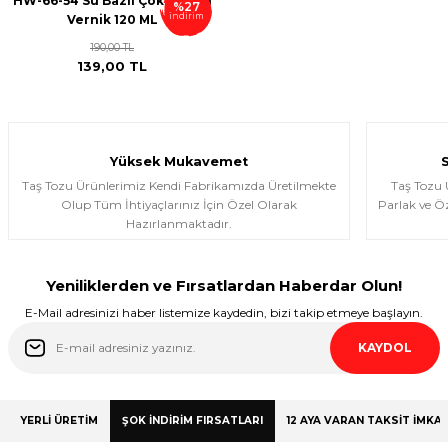
HW-66-54 Su Bazlı Çok Amaçlı
%27
indirim
Vernik 120 ML
190,00 TL
139,00 TL
Yüksek Mukavemet
Taş Tozu Ürünlerimiz Kendi Fabrikamızda Üretilmekte
Taş Tozu
Olup Tüm İhtiyaçlarınız İçin Özel Olarak
Parlak ve Öz
Hazırlanmaktadır.
Yeniliklerden ve Fırsatlardan Haberdar Olun!
E-Mail adresinizi haber listemize kaydedin, bizi takip etmeye başlayın.
KAYDOL
YERLİ ÜRETİM
ŞOK İNDİRİM FIRSATLARI
12 AYA VARAN TAKSİT İMKAN