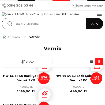
0354 303 03 66
destek@hikwo.com
ARA
Anasayfa
Vernik
Vernik
SIRALA
HW-66-54 Su Bazlı Çok Amaçlı
HW-66-54 Su Bazlı Çok Amaçlı
%76
%55
indirim
indirim
Vernik 5 KG
Vernik 1 KG
4.995,00 TL
999,00 TL
1.199,00 TL
449,00 TL