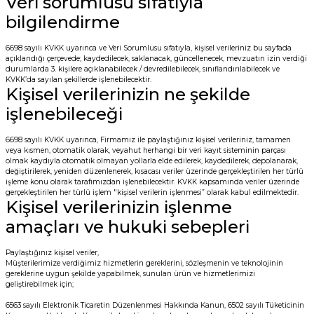
Veri sorumlusu sıfatıyla
bilgilendirme
6698 sayılı KVKK uyarınca ve Veri Sorumlusu sıfatıyla, kişisel verileriniz bu sayfada
açıklandığı çerçevede; kaydedilecek, saklanacak, güncellenecek, mevzuatın izin verdiği
durumlarda 3. kişilere açıklanabilecek / devredilebilecek, sınıflandırılabilecek ve
KVKK’da sayılan şekillerde işlenebilecektir.
Kişisel verilerinizin ne şekilde
işlenebileceği
6698 sayılı KVKK uyarınca, Firmamız ile paylaştığınız kişisel verileriniz, tamamen
veya kısmen, otomatik olarak, veyahut herhangi bir veri kayıt sisteminin parçası
olmak kaydıyla otomatik olmayan yollarla elde edilerek, kaydedilerek, depolanarak,
değiştirilerek, yeniden düzenlenerek, kısacası veriler üzerinde gerçekleştirilen her türlü
işleme konu olarak tarafımızdan işlenebilecektir. KVKK kapsamında veriler üzerinde
gerçekleştirilen her türlü işlem "kişisel verilerin işlenmesi” olarak kabul edilmektedir.
Kişisel verilerinizin işlenme
amaçları ve hukuki sebepleri
Paylaştığınız kişisel veriler,
Müşterilerimize verdiğimiz hizmetlerin gereklerini, sözleşmenin ve teknolojinin
gereklerine uygun şekilde yapabilmek, sunulan ürün ve hizmetlerimizi
geliştirebilmek için;
6563 sayılı Elektronik Ticaretin Düzenlenmesi Hakkında Kanun, 6502 sayılı Tüketicinin