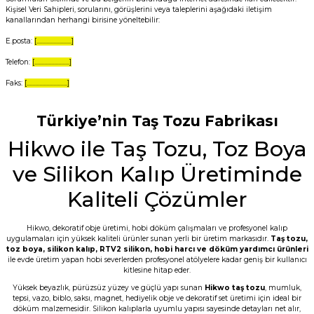
Kişisel Veri Sahipleri, sorularını, görüşlerini veya taleplerini aşağıdaki iletişim
kanallarından herhangi birisine yöneltebilir:
E.posta:
[.........................]
Telefon:
[.........................]
Faks:
[.............................]
Türkiye’nin Taş Tozu Fabrikası
Hikwo ile Taş Tozu, Toz Boya
ve Silikon Kalıp Üretiminde
Kaliteli Çözümler
Hikwo, dekoratif obje üretimi, hobi döküm çalışmaları ve profesyonel kalıp
uygulamaları için yüksek kaliteli ürünler sunan yerli bir üretim markasıdır.
Taş tozu
,
toz boya
,
silikon kalıp
,
RTV2 silikon
, hobi harcı ve döküm yardımcı ürünleri
ile evde üretim yapan hobi severlerden profesyonel atölyelere kadar geniş bir kullanıcı
kitlesine hitap eder.
Yüksek beyazlık, pürüzsüz yüzey ve güçlü yapı sunan
Hikwo taş tozu
, mumluk,
tepsi, vazo, biblo, saksı, magnet, hediyelik obje ve dekoratif set üretimi için ideal bir
döküm malzemesidir. Silikon kalıplarla uyumlu yapısı sayesinde detayları net alır,