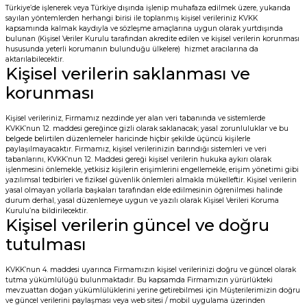
Türkiye’de işlenerek veya Türkiye dışında işlenip muhafaza edilmek üzere, yukarıda
sayılan yöntemlerden herhangi birisi ile toplanmış kişisel verileriniz KVKK
kapsamında kalmak kaydıyla ve sözleşme amaçlarına uygun olarak yurtdışında
bulunan (Kişisel Veriler Kurulu tarafından akredite edilen ve kişisel verilerin korunması
hususunda yeterli korumanın bulunduğu ülkelere) hizmet aracılarına da
aktarılabilecektir.
Kişisel verilerin saklanması ve
korunması
Kişisel verileriniz, Firmamız nezdinde yer alan veri tabanında ve sistemlerde
KVKK’nun 12. maddesi gereğince gizli olarak saklanacak; yasal zorunluluklar ve bu
belgede belirtilen düzenlemeler haricinde hiçbir şekilde üçüncü kişilerle
paylaşılmayacaktır. Firmamız, kişisel verilerinizin barındığı sistemleri ve veri
tabanlarını, KVKK’nun 12. Maddesi gereği kişisel verilerin hukuka aykırı olarak
işlenmesini önlemekle, yetkisiz kişilerin erişimlerini engellemekle, erişim yönetimi gibi
yazılımsal tedbirleri ve fiziksel güvenlik önlemleri almakla mükelleftir. Kişisel verilerin
yasal olmayan yollarla başkaları tarafından elde edilmesinin öğrenilmesi halinde
durum derhal, yasal düzenlemeye uygun ve yazılı olarak Kişisel Verileri Koruma
Kurulu’na bildirilecektir.
Kişisel verilerin güncel ve doğru
tutulması
KVKK’nun 4. maddesi uyarınca Firmamızın kişisel verilerinizi doğru ve güncel olarak
tutma yükümlülüğü bulunmaktadır. Bu kapsamda Firmamızın yürürlükteki
mevzuattan doğan yükümlülüklerini yerine getirebilmesi için Müşterilerimizin doğru
ve güncel verilerini paylaşması veya web sitesi / mobil uygulama üzerinden