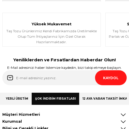
Yüksek Mukavemet
Taş Tozu Ürünlerimiz Kendi Fabrikamızda Üretilmekte
Taş Tozu
Olup Tüm İhtiyaçlarınız İçin Özel Olarak
Parlak ve Öz
Hazırlanmaktadır.
Yeniliklerden ve Fırsatlardan Haberdar Olun!
E-Mail adresinizi haber listemize kaydedin, bizi takip etmeye başlayın.
KAYDOL
YERLİ ÜRETİM
ŞOK İNDİRİM FIRSATLARI
12 AYA VARAN TAKSİT İMKAN
Müşteri Hizmetleri
Kurumsal
Bilgi ve Gerekli Linkler