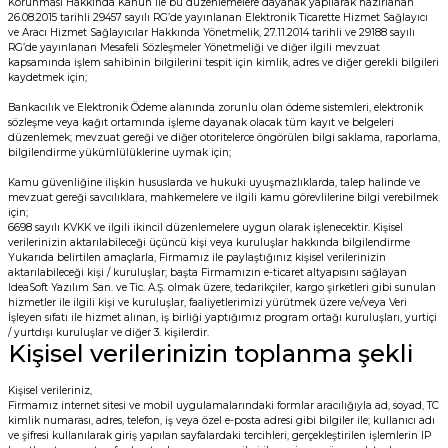
Korunması Hakkında Kanun ile bu düzenlemelere dayanak yapılarak hazırlanan
26.08.2015 tarihli 29457 sayılı RG’de yayınlanan Elektronik Ticarette Hizmet Sağlayıcı
ve Aracı Hizmet Sağlayıcılar Hakkında Yönetmelik, 27.11.2014 tarihli ve 29188 sayılı
RG’de yayınlanan Mesafeli Sözleşmeler Yönetmeliği ve diğer ilgili mevzuat
kapsamında işlem sahibinin bilgilerini tespit için kimlik, adres ve diğer gerekli bilgileri
kaydetmek için;
Bankacılık ve Elektronik Ödeme alanında zorunlu olan ödeme sistemleri, elektronik
sözleşme veya kağıt ortamında işleme dayanak olacak tüm kayıt ve belgeleri
düzenlemek; mevzuat gereği ve diğer otoritelerce öngörülen bilgi saklama, raporlama,
bilgilendirme yükümlülüklerine uymak için;
Kamu güvenliğine ilişkin hususlarda ve hukuki uyuşmazlıklarda, talep halinde ve
mevzuat gereği savcılıklara, mahkemelere ve ilgili kamu görevlilerine bilgi verebilmek
için;
6698 sayılı KVKK ve ilgili ikincil düzenlemelere uygun olarak işlenecektir. Kişisel
verilerinizin aktarılabileceği üçüncü kişi veya kuruluşlar hakkında bilgilendirme
Yukarıda belirtilen amaçlarla, Firmamız ile paylaştığınız kişisel verilerinizin
aktarılabileceği kişi / kuruluşlar; başta Firmamızın e-ticaret altyapısını sağlayan
IdeaSoft Yazılım San. ve Tic. A.Ş. olmak üzere, tedarikçiler, kargo şirketleri gibi sunulan
hizmetler ile ilgili kişi ve kuruluşlar, faaliyetlerimizi yürütmek üzere ve/veya Veri
İşleyen sıfatı ile hizmet alınan, iş birliği yaptığımız program ortağı kuruluşları, yurtiçi
/ yurtdışı kuruluşlar ve diğer 3. kişilerdir.
Kişisel verilerinizin toplanma şekli
Kişisel verileriniz,
Firmamız internet sitesi ve mobil uygulamalarındaki formlar aracılığıyla ad, soyad, TC
kimlik numarası, adres, telefon, iş veya özel e-posta adresi gibi bilgiler ile; kullanıcı adı
ve şifresi kullanılarak giriş yapılan sayfalardaki tercihleri, gerçekleştirilen işlemlerin IP