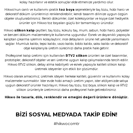
kolay hazırlanır ve estetik sonuçlar elde etmenize yardımcı olur.
Hikwo’nun canlı ve kullanımı pratik
toz boya
seçenekleriyle taş tozu, hobi harcı ve
dekoratif döküm ürünlerinizi renklendirebilir; kendi tasarım dilinize uygun özgün
objeler oluşturabilirsiniz. Renkli dökümler, özel koleksiyonlar ve kişiye özel hediyelik
ürünler için Hikwo toz boyaları güçlü bir tamamlayıcı üründür.
Hikwo
silikon kalıp
çeşitleri; taş tozu, kokulu taş, mum, sabun, hobi harcı, polyester
ve benzeri döküm malzemeleriyle kullanıma uygundur. Esnek ve dayanıklı yapısıyla
kalıptan çıkarma işlemini kolaylaştırır, ince detayların ürüne net şekilde yansımasını
sağlar. Mumluk kalıbı, tepsi kalıbı, vazo kalıbı, biblo kalıbı, saksı kalıbı ve dekoratif
obje kalıplarıyla üretim sürecinizi daha pratik hale getirir.
Profesyonel kalıp üretimi için kullanılan
RTV2 silikon
ürünleri ise özel tasarımlar,
prototipler, dekoratif objeler ve seri üretime uygun kalıp çalışmalarında tercih edilir.
Hikwo RTV2 silikon, detay alma kabiliyeti ve esnek yapısıyla kaliteli silikon kalıp
üretmek isteyenler için etkili bir çözümdür.
Hikwo olarak amacımız; üretmek isteyen herkese kaliteli, güvenilir ve kullanımı kolay
malzemeler sunmaktır. İster evde hobi amaçlı üretim yapın, ister atölyenizde satışa
uygun dekoratif ürünler hazırlayın; Hikwo taş tozu, toz boya, silikon kalıp ve RTV2
silikon ürünleriyle üretiminizi daha profesyonel hale getirebilirsiniz.
Hikwo ile tasarla, dök, renklendir ve emeğini değerli ürünlere dönüştür.
BİZİ SOSYAL MEDYADA TAKİP EDİN!
#hikwocomtr