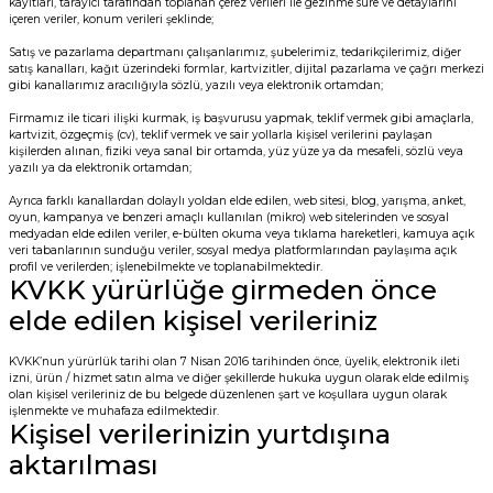
kayıtları, tarayıcı tarafından toplanan çerez verileri ile gezinme süre ve detaylarını
içeren veriler, konum verileri şeklinde;
Satış ve pazarlama departmanı çalışanlarımız, şubelerimiz, tedarikçilerimiz, diğer
satış kanalları, kağıt üzerindeki formlar, kartvizitler, dijital pazarlama ve çağrı merkezi
gibi kanallarımız aracılığıyla sözlü, yazılı veya elektronik ortamdan;
Firmamız ile ticari ilişki kurmak, iş başvurusu yapmak, teklif vermek gibi amaçlarla,
kartvizit, özgeçmiş (cv), teklif vermek ve sair yollarla kişisel verilerini paylaşan
kişilerden alınan, fiziki veya sanal bir ortamda, yüz yüze ya da mesafeli, sözlü veya
yazılı ya da elektronik ortamdan;
Ayrıca farklı kanallardan dolaylı yoldan elde edilen, web sitesi, blog, yarışma, anket,
oyun, kampanya ve benzeri amaçlı kullanılan (mikro) web sitelerinden ve sosyal
medyadan elde edilen veriler, e-bülten okuma veya tıklama hareketleri, kamuya açık
veri tabanlarının sunduğu veriler, sosyal medya platformlarından paylaşıma açık
profil ve verilerden; işlenebilmekte ve toplanabilmektedir.
KVKK yürürlüğe girmeden önce
elde edilen kişisel verileriniz
KVKK’nun yürürlük tarihi olan 7 Nisan 2016 tarihinden önce, üyelik, elektronik ileti
izni, ürün / hizmet satın alma ve diğer şekillerde hukuka uygun olarak elde edilmiş
olan kişisel verileriniz de bu belgede düzenlenen şart ve koşullara uygun olarak
işlenmekte ve muhafaza edilmektedir.
Kişisel verilerinizin yurtdışına
aktarılması