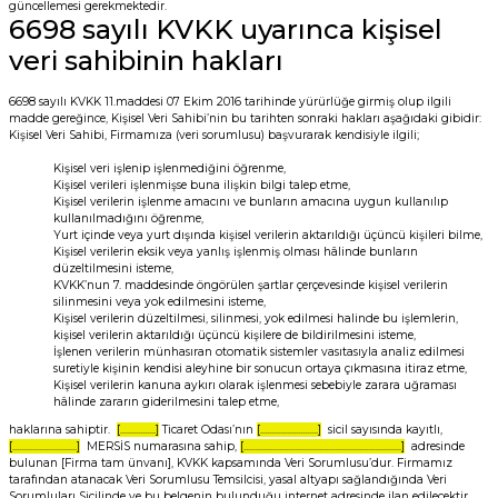
güncellemesi gerekmektedir.
6698 sayılı KVKK uyarınca kişisel
veri sahibinin hakları
6698 sayılı KVKK 11.maddesi 07 Ekim 2016 tarihinde yürürlüğe girmiş olup ilgili
madde gereğince, Kişisel Veri Sahibi’nin bu tarihten sonraki hakları aşağıdaki gibidir:
Kişisel Veri Sahibi, Firmamıza (veri sorumlusu) başvurarak kendisiyle ilgili;
Kişisel veri işlenip işlenmediğini öğrenme,
Kişisel verileri işlenmişse buna ilişkin bilgi talep etme,
Kişisel verilerin işlenme amacını ve bunların amacına uygun kullanılıp
kullanılmadığını öğrenme,
Yurt içinde veya yurt dışında kişisel verilerin aktarıldığı üçüncü kişileri bilme,
Kişisel verilerin eksik veya yanlış işlenmiş olması hâlinde bunların
düzeltilmesini isteme,
KVKK’nun 7. maddesinde öngörülen şartlar çerçevesinde kişisel verilerin
silinmesini veya yok edilmesini isteme,
Kişisel verilerin düzeltilmesi, silinmesi, yok edilmesi halinde bu işlemlerin,
kişisel verilerin aktarıldığı üçüncü kişilere de bildirilmesini isteme,
İşlenen verilerin münhasıran otomatik sistemler vasıtasıyla analiz edilmesi
suretiyle kişinin kendisi aleyhine bir sonucun ortaya çıkmasına itiraz etme,
Kişisel verilerin kanuna aykırı olarak işlenmesi sebebiyle zarara uğraması
hâlinde zararın giderilmesini talep etme,
haklarına sahiptir.
[................]
Ticaret Odası’nın
[..........................]
sicil sayısında kayıtlı,
[.............................]
MERSİS numarasına sahip,
[.......................................................................]
adresinde
bulunan [Firma tam ünvanı], KVKK kapsamında Veri Sorumlusu’dur. Firmamız
tarafından atanacak Veri Sorumlusu Temsilcisi, yasal altyapı sağlandığında Veri
Sorumluları Sicilinde ve bu belgenin bulunduğu internet adresinde ilan edilecektir.