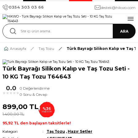
0354 303 03 66
destek@hikwo.com
ARA
Anasayfa
Taş Tozu
Türk Bayrağı Silikon Kalıp ve Taş 
Türk Bayrağı Silikon Kalıp ve Taş Tozu Seti -
10 KG Taş Tozu T64643
0.0
0 Değerlendirme
★
★
★
★
★
0 Soru & Cevap
899,00 TL
%36
indirim
1.400,00 TL
95,92 TL den başlayan taksitlerle!
Kategori
Taş Tozu
,
Hazır Setler