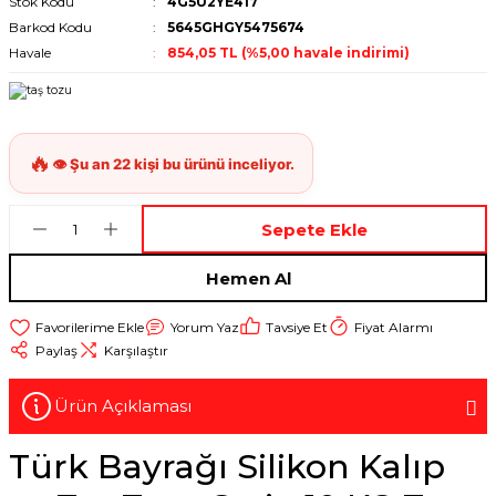
Stok Kodu
4G5U2YE417
Barkod Kodu
5645GHGY5475674
Havale
854,05 TL (%5,00 havale indirimi)
Sepete Ekle
Hemen Al
Yorum Yaz
Tavsiye Et
Fiyat Alarmı
Paylaş
Karşılaştır
Ürün Açıklaması
Türk Bayrağı Silikon Kalıp