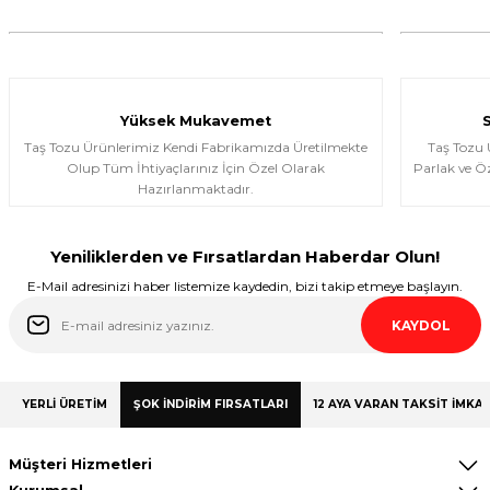
murat suat aydın | 25/01/2026
Ürünler gerçekten çok güzel; iki kez
aldım ve Allah izin verirse üçüncü kez
almayı düşünüyorum.
Yüksek Mukavemet
Halema Elyasen | 19/01/2026
Taş Tozu Ürünlerimiz Kendi Fabrikamızda Üretilmekte
Taş Tozu
Olup Tüm İhtiyaçlarınız İçin Özel Olarak
Parlak ve Öz
Hazırlanmaktadır.
Deneyimini Paylaş
Yeniliklerden ve Fırsatlardan Haberdar Olun!
E-Mail adresinizi haber listemize kaydedin, bizi takip etmeye başlayın.
KAYDOL
YERLİ ÜRETİM
ŞOK İNDİRİM FIRSATLARI
12 AYA VARAN TAKSİT İMKAN
Müşteri Hizmetleri