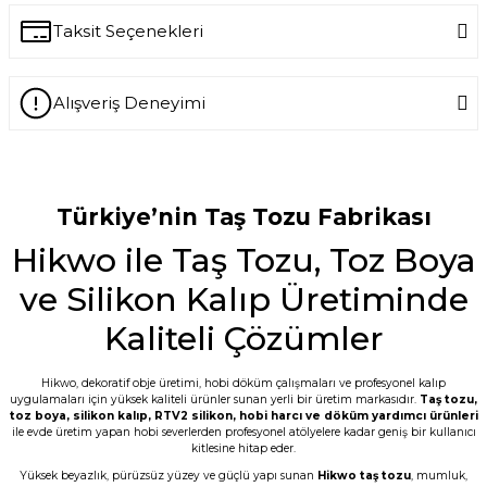
Yorum Yaz
Taksit Seçenekleri
Ürün hakkında henüz soru sorulmamış.
Alışveriş Deneyimi
Soru Sor
-- Siz var ya siz harikuladesiniz +++++ --
Özellikle silikon kalıpların kalitesini
gördükten sonra keşke daha önce
tanışsaydık dedim. -- Bakalım taş
Türkiye’nin Taş Tozu Fabrikası
tozunun kalitesi nasıl çıkacak???
Hikwo ile Taş Tozu, Toz Boya
E... M... | 18/07/2026
ve Silikon Kalıp Üretiminde
Öncelikle ürünü çok beğendim. Sipariş ve
tedarik aşamasında hem mail hem SMS
Kaliteli Çözümler
ile bilgilendirme geldi. Kargo ďa çabuk
ulaştı. Tozların 5 er kilo paketlenmesi çok
kullanışlı bence de. Teşekkürler
Hikwo, dekoratif obje üretimi, hobi döküm çalışmaları ve profesyonel kalıp
uygulamaları için yüksek kaliteli ürünler sunan yerli bir üretim markasıdır.
Taş tozu
,
G... D... | 19/06/2026
toz boya
,
silikon kalıp
,
RTV2 silikon
, hobi harcı ve döküm yardımcı ürünleri
ile evde üretim yapan hobi severlerden profesyonel atölyelere kadar geniş bir kullanıcı
kitlesine hitap eder.
Taş tozu çok iyi kusursuz ürün elde
ediliyor sevkiyat hızlı
Yüksek beyazlık, pürüzsüz yüzey ve güçlü yapı sunan
Hikwo taş tozu
, mumluk,