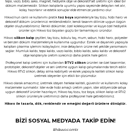
tepsi, vazo, biblo, saksı, magnet, hediyelik obje ve dekoratif set üretimi için ideal bir
B... A... | 03/06/2026
döküm malzemesidir. Silikon kalıplarla uyumlu yapısı sayesinde detayları net alır,
kolay hazırlanır ve estetik sonuçlar elde etmenize yardımcı olur.
Hikwo’nun canlı ve kullanımı pratik
toz boya
seçenekleriyle taş tozu, hobi harcı ve
Memnun kaldım, Ürün gerçekten harika
dekoratif döküm ürünlerinizi renklendirebilir; kendi tasarım dilinize uygun özgün
objeler oluşturabilirsiniz. Renkli dökümler, özel koleksiyonlar ve kişiye özel hediyelik
N... E... | 01/06/2026
ürünler için Hikwo toz boyaları güçlü bir tamamlayıcı üründür.
Hikwo
silikon kalıp
çeşitleri; taş tozu, kokulu taş, mum, sabun, hobi harcı, polyester
Çok başarılı gerçekten.
ve benzeri döküm malzemeleriyle kullanıma uygundur. Esnek ve dayanıklı yapısıyla
kalıptan çıkarma işlemini kolaylaştırır, ince detayların ürüne net şekilde yansımasını
N... E... | 01/06/2026
sağlar. Mumluk kalıbı, tepsi kalıbı, vazo kalıbı, biblo kalıbı, saksı kalıbı ve dekoratif
obje kalıplarıyla üretim sürecinizi daha pratik hale getirir.
Profesyonel kalıp üretimi için kullanılan
RTV2 silikon
ürünleri ise özel tasarımlar,
Ürün çok güzel hediye için teşekkür
prototipler, dekoratif objeler ve seri üretime uygun kalıp çalışmalarında tercih edilir.
ederim
Hikwo RTV2 silikon, detay alma kabiliyeti ve esnek yapısıyla kaliteli silikon kalıp
üretmek isteyenler için etkili bir çözümdür.
F... Ö... | 16/05/2026
Hikwo olarak amacımız; üretmek isteyen herkese kaliteli, güvenilir ve kullanımı kolay
malzemeler sunmaktır. İster evde hobi amaçlı üretim yapın, ister atölyenizde satışa
uygun dekoratif ürünler hazırlayın; Hikwo taş tozu, toz boya, silikon kalıp ve RTV2
Firmanın hizmet ve iletişiminden
silikon ürünleriyle üretiminizi daha profesyonel hale getirebilirsiniz.
memnunum
Hikwo ile tasarla, dök, renklendir ve emeğini değerli ürünlere dönüştür.
A... G... | 21/04/2026
BİZİ SOSYAL MEDYADA TAKİP EDİN!
Taş tozu rengi ve dokusu çok güzel ,
gayet başarılı ürün ilk kez aldım ama
son olmayacak gibi
#hikwocomtr