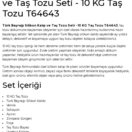
ve Taş Tozu Seti - 10 KG Taş
Tozu T64643
Türk Bayrağı Silikon Kalıp ve Taş Tozu Seti - 10 KG Taş Tozu T64643
, taş
tozu dökümüne başlamak isteyenler için özel olarak hazırlanmış kullanıma hazır
başlangıç setidir. Set içerisinde yer alan Türk Bayrağı silikon kalıbı sayesinde ay-yıldız
detaylı, dekoratif ve boyamaya uygun taş tozu objeleri kolayca üretebilirsiniz.
10 KG taş tozu içeriği ile hem deneme üretimleri hem de satışa yönelik küçük ölçekli
üretimler için uygundur. Evde üretim yapmak isteyenler, hobi amaçlı döküm
yapanlar, hediyelik ürün hazırlayanlar ve taş tozu ile dekoratif obje üretimine
başlamak isteyen girişimciler için ideal bir settir.
Türk Bayrağı formundaki özel silikon kalıp ile çıkan ürünler boyamaya uygundur.
Üretim sonrası objeyi kırmızı, beyaz veya farklı dekoratif renklerle boyayarak hediyelik,
özel gün ürünü, etkinlik objesi veya satış ürünü haline getirebilirsiniz.
Set İçeriği
10 KG Taş Tozu
Türk Bayrağı Silikon Kalıbı
Vernik
Solüsyon
Ayırıcı
Zımpara Süngeri
Fırça
Taş Tozu Boyası
Ücretsiz Eğitim