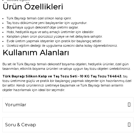
Ürün Özellikleri
Türk Bayrağı temalı özel silikon kalıp içerir.
Taş tozu dökümüne yeni başlayanlar için uygundur.
Boyamaya uygun dekoratif obje üretimi sağlar.
Hobi, hediyelik eşya ve satış amaçlı üretimler için idealdir.
Kalıptan çıkan ürün pürüzsüz yüzeye ve net detaylara sahiptir.
Evde üretim yapmak isteyenler için pratik bir başlangıç setidir.
Ücretsiz eğitim desteği ile uygulama sürecini daha kolay öğrenebilirsiniz.
Kullanım Alanları
Bu set ile Türk Bayrağı temalı dekoratif boyama objeleri, hediyelik ürünler, özel gün
tasarımları, etkinlik boyama ürünleri ve satışa uygun taş tozu objeleri üretebilirsiniz.
Türk Bayrağı Silikon Kalıp ve Taş Tozu Seti - 10 KG Taş Tozu T64643
, taş
tozu üretimine güçlü ve pratik bir başlangıç yapmak isteyenler için hazırlanmış özel
bir settir. Kendi ürünlerinizi üretmeye başlamak ve Türk Bayrağı temalı anlamlı
objeler hazırlamak için ideal bir seçimdir.
Yorumlar
Soru & Cevap
Bu ürüne ilk yorumu siz yapın!