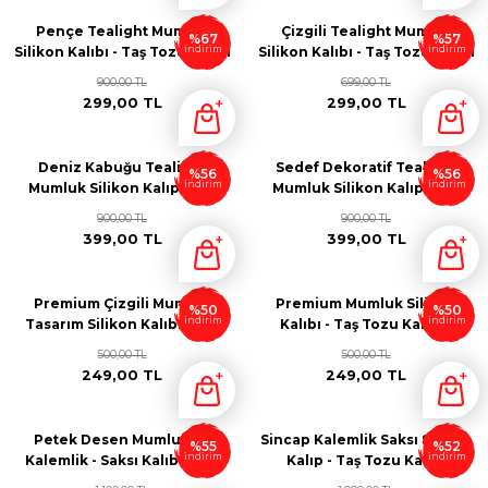
Pençe Tealight Mumluk
Çizgili Tealight Mumluk
%67
%57
indirim
indirim
Silikon Kalıbı - Taş Tozu Kalıbı
Silikon Kalıbı - Taş Tozu Kalıbı
T46364
T364334
900,00 TL
699,00 TL
299,00 TL
299,00 TL
Deniz Kabuğu Tealight
Sedef Dekoratif Tealight
%56
%56
indirim
indirim
Mumluk Silikon Kalıp - Taş
Mumluk Silikon Kalıp - Taş
Tozu Kalıbı T75332
Tozu Kalıbı T436563
900,00 TL
900,00 TL
399,00 TL
399,00 TL
Premium Çizgili Mumluk
Premium Mumluk Silikon
%50
%50
indirim
indirim
Tasarım Silikon Kalıbı - Taş
Kalıbı - Taş Tozu Kalıbı -
Tozu Kalıbı T98643
P64224
500,00 TL
500,00 TL
249,00 TL
249,00 TL
Petek Desen Mumluk ve
Sincap Kalemlik Saksı Silikon
%55
%52
indirim
indirim
Kalemlik - Saksı Kalıbı - Taş
Kalıp - Taş Tozu Kalıbı
Tozu Kalıbı G634634
S463464