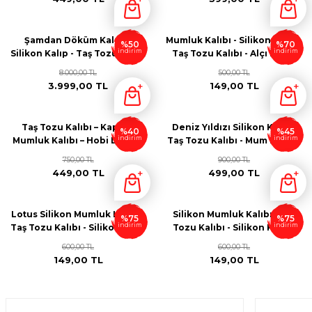
Şamdan Döküm Kalıbı -
Mumluk Kalıbı - Silikon Kalıp -
%50
%70
indirim
indirim
Silikon Kalıp - Taş Tozu Kalıbı
Taş Tozu Kalıbı - Alçı Kalıbı
- Alçı Kalıbı S565
M265
8.000,00 TL
500,00 TL
3.999,00 TL
149,00 TL
Taş Tozu Kalıbı – Kapaklı
Deniz Yıldızı Silikon Kalıp -
%40
%45
indirim
indirim
Mumluk Kalıbı – Hobi Döküm
Taş Tozu Kalıbı - Mum Kalıbı -
Kalıbı M255
Alçı Kalıbı T456
750,00 TL
900,00 TL
449,00 TL
499,00 TL
Lotus Silikon Mumluk Kalıbı -
Silikon Mumluk Kalıbı - Taş
%75
%75
indirim
indirim
Taş Tozu Kalıbı - Silikon Kalıp
Tozu Kalıbı - Silikon Kalıp -
- M231
M230
600,00 TL
600,00 TL
149,00 TL
149,00 TL