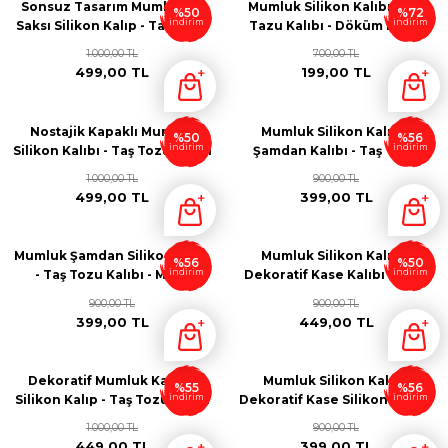
Sonsuz Tasarım Mumluk ve
Mumluk Silikon Kalıbı - Taş
%50
%72
indirim
indirim
Saksı Silikon Kalıp - Taş Tozu
Tazu Kalıbı - Döküm Kalıbı
Kalıbı - K46343
M5433
1.000,00 TL
700,00 TL
499,00 TL
199,00 TL
Nostajik Kapaklı Mumluk
Mumluk Silikon Kalıbı -
%50
%56
indirim
indirim
Silikon Kalıbı - Taş Tozu Kalıbı
Şamdan Kalıbı - Taş Tozu
- Mum Kalıbı M5432
Kalıbı - M677
1.000,00 TL
900,00 TL
499,00 TL
399,00 TL
Mumluk Şamdan Silikon Kalıp
Mumluk Silikon Kalıbı -
%56
%50
indirim
indirim
- Taş Tozu Kalıbı - M365
Dekoratif Kase Kalıbı - Mum
Kalıbı - M344
900,00 TL
900,00 TL
399,00 TL
449,00 TL
Dekoratif Mumluk Kalıbı -
Mumluk Silikon Kalıp -
%55
%56
indirim
indirim
Silikon Kalıp - Taş Tozu Kalıbı
Dekoratif Kase Silikon Kalıp -
- M488
Taş Tozu Kalıbı
1.000,00 TL
900,00 TL
449,00 TL
399,00 TL