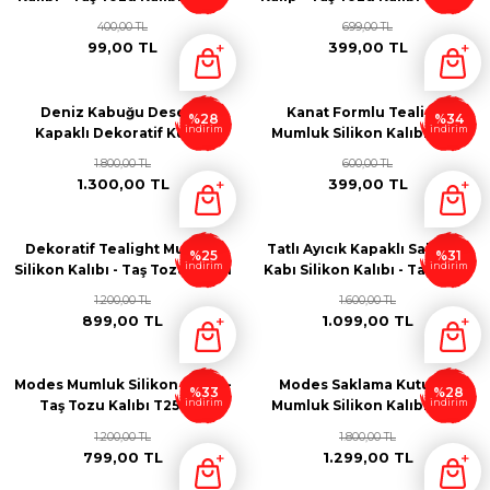
Kalıbı - Döküm Kalıbı - C6540
400,00 TL
699,00 TL
99,00 TL
399,00 TL
Deniz Kabuğu Desenli
Kanat Formlu Tealight
%28
%34
indirim
indirim
Kapaklı Dekoratif Kutu -
Mumluk Silikon Kalıbı - Taş
Mumluk - Silikon Kalıp - Taş
Tozu Kalıbı T76675
1.800,00 TL
600,00 TL
Tozu Kalıbı T63908
1.300,00 TL
399,00 TL
Dekoratif Tealight Mumluk
Tatlı Ayıcık Kapaklı Saklama
%25
%31
indirim
indirim
Silikon Kalıbı - Taş Tozu Kalıbı
Kabı Silikon Kalıbı - Taş Tozu
T76676
Kalıbı T323523
1.200,00 TL
1.600,00 TL
899,00 TL
1.099,00 TL
Modes Mumluk Silikon Kalıbı -
Modes Saklama Kutusu -
%33
%28
indirim
indirim
Taş Tozu Kalıbı T25323
Mumluk Silikon Kalıbı - Taş
Tozu Kalıbı T43646
1.200,00 TL
1.800,00 TL
799,00 TL
1.299,00 TL