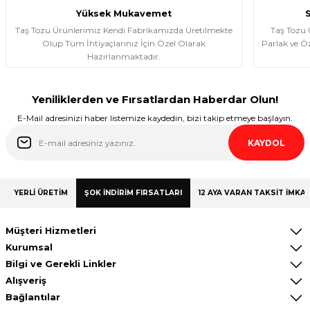
Yüksek Mukavemet
Taş Tozu Ürünlerimiz Kendi Fabrikamızda Üretilmekte
Taş Tozu
Olup Tüm İhtiyaçlarınız İçin Özel Olarak
Parlak ve Öz
Hazırlanmaktadır.
Yeniliklerden ve Fırsatlardan Haberdar Olun!
E-Mail adresinizi haber listemize kaydedin, bizi takip etmeye başlayın.
KAYDOL
YERLİ ÜRETİM
ŞOK İNDİRİM FIRSATLARI
12 AYA VARAN TAKSİT İMKAN
Müşteri Hizmetleri
Kurumsal
Bilgi ve Gerekli Linkler
Alışveriş
Bağlantılar