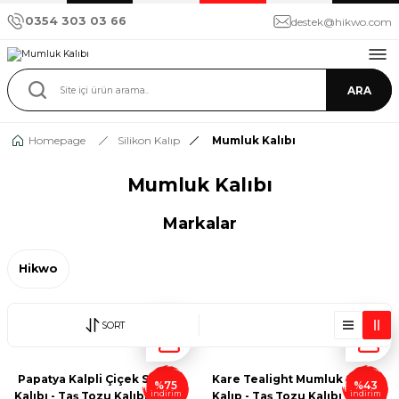
0354 303 03 66
destek@hikwo.com
ARA
Homepage
Silikon Kalıp
Mumluk Kalıbı
Mumluk Kalıbı
Markalar
Hikwo
SORT
Papatya Kalpli Çiçek Silikon
Kare Tealight Mumluk Silikon
%75
%43
indirim
indirim
Kalıbı - Taş Tozu Kalıbı - Mum
Kalıp - Taş Tozu Kalıbı T65765