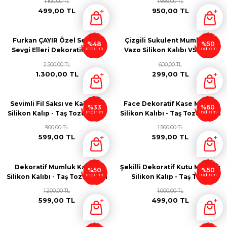
1.100,00 TL
1.999,00 TL
499,00 TL
950,00 TL
Furkan ÇAYIR Özel Serisi –
Çizgili Sukulent Mumluk ve
%48
%50
indirim
indirim
Sevgi Elleri Dekoratif Vazo
Vazo Silikon Kalıbı V554645
Mumluk Silikon Kalıbı - Taş
2.500,00 TL
600,00 TL
Tozu Kalıbı
1.300,00 TL
299,00 TL
Sevimli Fil Saksı ve Kalemlik
Face Dekoratif Kase Mumlu
%33
%60
indirim
indirim
Silikon Kalıp - Taş Tozu Kalıbı
Silikon Kalıbı - Taş Tozu Kalıbı
S54324
K53432
900,00 TL
1.500,00 TL
599,00 TL
599,00 TL
Dekoratif Mumluk Kasesi
Şekilli Dekoratif Kutu Mumluk
%50
%50
indirim
indirim
Silikon Kalıbı - Taş Tozu Kalıbı
Silikon Kalıp - Taş Tozu
- T35436
Döküm Kalıbı - D63425
1.200,00 TL
1.000,00 TL
599,00 TL
499,00 TL