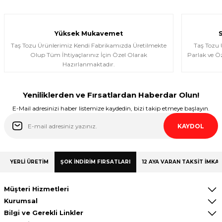
Ürünler gerçekten çok güzel; iki kez
aldım ve Allah izin verirse üçüncü kez
almayı düşünüyorum.
Yüksek Mukavemet
Halema Elyasen | 19/01/2026
Taş Tozu Ürünlerimiz Kendi Fabrikamızda Üretilmekte
Taş Tozu
Olup Tüm İhtiyaçlarınız İçin Özel Olarak
Parlak ve Öz
Hazırlanmaktadır.
Share Your Experience
Yeniliklerden ve Fırsatlardan Haberdar Olun!
E-Mail adresinizi haber listemize kaydedin, bizi takip etmeye başlayın.
KAYDOL
YERLİ ÜRETİM
ŞOK İNDİRİM FIRSATLARI
12 AYA VARAN TAKSİT İMKAN
Müşteri Hizmetleri
Kurumsal
Bilgi ve Gerekli Linkler