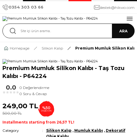
0354 303 03 66
destek@hikwo.com
ARA
Homepage
Silikon Kalıp
Premium Mumluk Silikon Kalıbı
Premium Mumluk Silikon Kalıbı - Taş Tozu
Kalıbı - P64224
0.0
0 Değerlendirme
★
★
★
★
★
0 Soru & Cevap
249,00 TL
%50
indirim
500,00 TL
Installments starting from 26,57 TL!
Category
Silikon Kalıp
,
Mumluk Kalıbı
,
Dekoratif
Obje Kalıbı