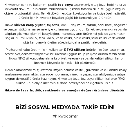
Hikwo’nun canlı ve kullanımı pratik
toz boya
seçenekleriyle taş tozu, hobi harcı ve
Memnun kaldım, Ürün gerçekten harika
dekoratif döküm ürünlerinizi renklendirebilir; kendi tasarım dilinize uygun özgün
objeler oluşturabilirsiniz. Renkli dökümler, özel koleksiyonlar ve kişiye özel hediyelik
N... E... | 01/06/2026
ürünler için Hikwo toz boyaları güçlü bir tamamlayıcı üründür.
Hikwo
silikon kalıp
çeşitleri; taş tozu, kokulu taş, mum, sabun, hobi harcı, polyester
Çok başarılı gerçekten.
ve benzeri döküm malzemeleriyle kullanıma uygundur. Esnek ve dayanıklı yapısıyla
kalıptan çıkarma işlemini kolaylaştırır, ince detayların ürüne net şekilde yansımasını
N... E... | 01/06/2026
sağlar. Mumluk kalıbı, tepsi kalıbı, vazo kalıbı, biblo kalıbı, saksı kalıbı ve dekoratif
obje kalıplarıyla üretim sürecinizi daha pratik hale getirir.
Profesyonel kalıp üretimi için kullanılan
RTV2 silikon
ürünleri ise özel tasarımlar,
Ürün çok güzel hediye için teşekkür
prototipler, dekoratif objeler ve seri üretime uygun kalıp çalışmalarında tercih edilir.
ederim
Hikwo RTV2 silikon, detay alma kabiliyeti ve esnek yapısıyla kaliteli silikon kalıp
üretmek isteyenler için etkili bir çözümdür.
F... Ö... | 16/05/2026
Hikwo olarak amacımız; üretmek isteyen herkese kaliteli, güvenilir ve kullanımı kolay
malzemeler sunmaktır. İster evde hobi amaçlı üretim yapın, ister atölyenizde satışa
uygun dekoratif ürünler hazırlayın; Hikwo taş tozu, toz boya, silikon kalıp ve RTV2
Firmanın hizmet ve iletişiminden
silikon ürünleriyle üretiminizi daha profesyonel hale getirebilirsiniz.
memnunum
Hikwo ile tasarla, dök, renklendir ve emeğini değerli ürünlere dönüştür.
A... G... | 21/04/2026
BİZİ SOSYAL MEDYADA TAKİP EDİN!
Taş tozu rengi ve dokusu çok güzel ,
gayet başarılı ürün ilk kez aldım ama
son olmayacak gibi
#hikwocomtr
murat suat aydın | 25/01/2026