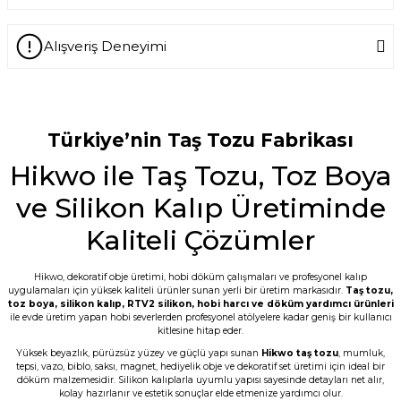
Alışveriş Deneyimi
Ask a Question
-- Siz var ya siz harikuladesiniz +++++ --
Özellikle silikon kalıpların kalitesini
gördükten sonra keşke daha önce
tanışsaydık dedim. -- Bakalım taş
Türkiye’nin Taş Tozu Fabrikası
tozunun kalitesi nasıl çıkacak???
Hikwo ile Taş Tozu, Toz Boya
E... M... | 18/07/2026
ve Silikon Kalıp Üretiminde
Öncelikle ürünü çok beğendim. Sipariş ve
tedarik aşamasında hem mail hem SMS
Kaliteli Çözümler
ile bilgilendirme geldi. Kargo ďa çabuk
ulaştı. Tozların 5 er kilo paketlenmesi çok
kullanışlı bence de. Teşekkürler
Hikwo, dekoratif obje üretimi, hobi döküm çalışmaları ve profesyonel kalıp
uygulamaları için yüksek kaliteli ürünler sunan yerli bir üretim markasıdır.
Taş tozu
,
G... D... | 19/06/2026
toz boya
,
silikon kalıp
,
RTV2 silikon
, hobi harcı ve döküm yardımcı ürünleri
ile evde üretim yapan hobi severlerden profesyonel atölyelere kadar geniş bir kullanıcı
kitlesine hitap eder.
Taş tozu çok iyi kusursuz ürün elde
ediliyor sevkiyat hızlı
Yüksek beyazlık, pürüzsüz yüzey ve güçlü yapı sunan
Hikwo taş tozu
, mumluk,
tepsi, vazo, biblo, saksı, magnet, hediyelik obje ve dekoratif set üretimi için ideal bir
B... A... | 03/06/2026
döküm malzemesidir. Silikon kalıplarla uyumlu yapısı sayesinde detayları net alır,
kolay hazırlanır ve estetik sonuçlar elde etmenize yardımcı olur.