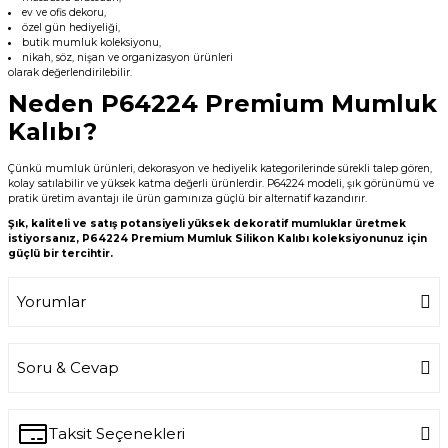
ev ve ofis dekoru,
özel gün hediyeliği,
butik mumluk koleksiyonu,
nikah, söz, nişan ve organizasyon ürünleri
olarak değerlendirilebilir.
Neden P64224 Premium Mumluk
Kalıbı?
Çünkü mumluk ürünleri, dekorasyon ve hediyelik kategorilerinde sürekli talep gören,
kolay satılabilir ve yüksek katma değerli ürünlerdir. P64224 modeli, şık görünümü ve
pratik üretim avantajı ile ürün gamınıza güçlü bir alternatif kazandırır.
Şık, kaliteli ve satış potansiyeli yüksek dekoratif mumluklar üretmek
istiyorsanız, P64224 Premium Mumluk Silikon Kalıbı koleksiyonunuz için
güçlü bir tercihtir.
Yorumlar
Soru & Cevap
Bu ürüne ilk yorumu siz yapın!
Write a Comment
Taksit Seçenekleri
Ürün hakkında henüz soru sorulmamış.