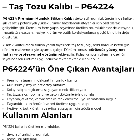
– Taş Tozu Kalıbı – P64224
P64224 Premium Mumluk Silikon Kalıbı
, dekoratif mumluk üretiminde kaliteli,
şık ve satış potansiyeli yüksek ürünler hazırlamak isteyenler için özel olarak
geliştirilmiştir. Premium form yapısı sayesinde üretilen mumluklar; ev dekorasyonu,
masaüstü aksesuarı, hediyelik ürün ve butik koleksiyonlarda güçlü bir vitrin değeri
oluşturur.
Yüksek kaliteli esnek silikon yapısı sayesinde taş tozu, alçı, hobi harcı ve beton gibi
döküm malzemeleriyle uyumlu çalışır. Döküm sonrası
pürüzsüz yüzey
,
net
hatlar
ve
profesyonel görünüm
elde edilir. Kolay kalıptan çıkarma özelliği
sayesinde seri üretime uygundur ve tekrar tekrar kullanılabilir.
P64224’ün Öne Çıkan Avantajları
Premium tasarımlı dekoratif mumluk formu
Pürüzsüz yüzey ve net detay aktarımı
Kolay kalıptan çıkarma sağlayan esnek silikon yapı
Taş tozu, alçı, hobi harcı ve beton dökümleriyle uyumlu
Boyama, eskitme, vernikleme ve renklendirme uygulamalarına uygun
Dayanıklı, uzun ömürlü ve seri üretime uygun kalıp
Hediyelik, butik üretim ve e-ticaret satışları için güçlü model
Kullanım Alanları
P64224 kalıp ile üretilen mumluklar;
dekoratif tealight mumluk,
masaüstü aksesuarı,