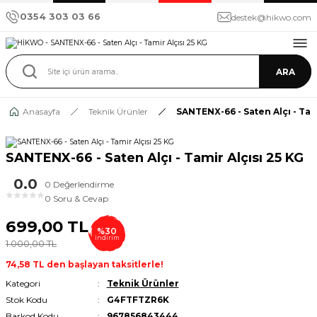
0354 303 03 66
destek@hikwo.com
ARA
Anasayfa
Teknik Ürünler
SANTENX-66 - Saten Alçı - Tami
SANTENX-66 - Saten Alçı - Tamir Alçısı 25 KG
0.0
0 Değerlendirme
★
★
★
★
★
0 Soru & Cevap
699,00 TL
%30
indirim
1.000,00 TL
74,58 TL den başlayan taksitlerle!
Kategori
Teknik Ürünler
Stok Kodu
G4FTFTZR6K
Barkod Kodu
967856843444