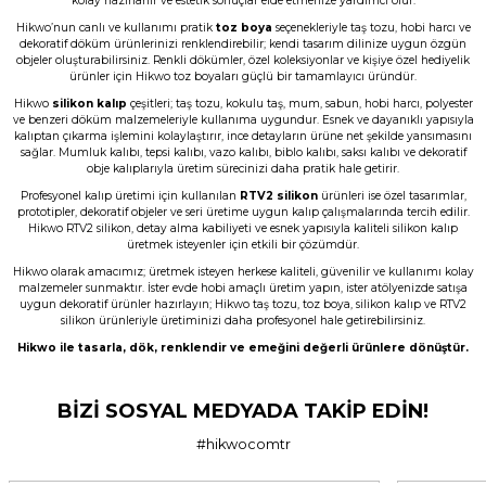
kolay hazırlanır ve estetik sonuçlar elde etmenize yardımcı olur.
Hikwo’nun canlı ve kullanımı pratik
toz boya
seçenekleriyle taş tozu, hobi harcı ve
Memnun kaldım, Ürün gerçekten harika
dekoratif döküm ürünlerinizi renklendirebilir; kendi tasarım dilinize uygun özgün
objeler oluşturabilirsiniz. Renkli dökümler, özel koleksiyonlar ve kişiye özel hediyelik
N... E... | 01/06/2026
ürünler için Hikwo toz boyaları güçlü bir tamamlayıcı üründür.
Hikwo
silikon kalıp
çeşitleri; taş tozu, kokulu taş, mum, sabun, hobi harcı, polyester
Çok başarılı gerçekten.
ve benzeri döküm malzemeleriyle kullanıma uygundur. Esnek ve dayanıklı yapısıyla
kalıptan çıkarma işlemini kolaylaştırır, ince detayların ürüne net şekilde yansımasını
N... E... | 01/06/2026
sağlar. Mumluk kalıbı, tepsi kalıbı, vazo kalıbı, biblo kalıbı, saksı kalıbı ve dekoratif
obje kalıplarıyla üretim sürecinizi daha pratik hale getirir.
Profesyonel kalıp üretimi için kullanılan
RTV2 silikon
ürünleri ise özel tasarımlar,
Ürün çok güzel hediye için teşekkür
prototipler, dekoratif objeler ve seri üretime uygun kalıp çalışmalarında tercih edilir.
ederim
Hikwo RTV2 silikon, detay alma kabiliyeti ve esnek yapısıyla kaliteli silikon kalıp
üretmek isteyenler için etkili bir çözümdür.
F... Ö... | 16/05/2026
Hikwo olarak amacımız; üretmek isteyen herkese kaliteli, güvenilir ve kullanımı kolay
malzemeler sunmaktır. İster evde hobi amaçlı üretim yapın, ister atölyenizde satışa
uygun dekoratif ürünler hazırlayın; Hikwo taş tozu, toz boya, silikon kalıp ve RTV2
Firmanın hizmet ve iletişiminden
silikon ürünleriyle üretiminizi daha profesyonel hale getirebilirsiniz.
memnunum
Hikwo ile tasarla, dök, renklendir ve emeğini değerli ürünlere dönüştür.
A... G... | 21/04/2026
BİZİ SOSYAL MEDYADA TAKİP EDİN!
Taş tozu rengi ve dokusu çok güzel ,
gayet başarılı ürün ilk kez aldım ama
son olmayacak gibi
#hikwocomtr
murat suat aydın | 25/01/2026