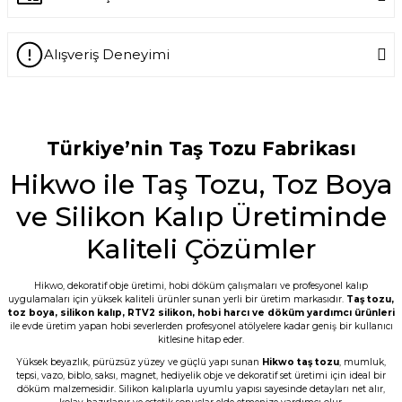
Ürün hakkında henüz soru sorulmamış.
Alışveriş Deneyimi
Soru Sor
-- Siz var ya siz harikuladesiniz +++++ --
Özellikle silikon kalıpların kalitesini
gördükten sonra keşke daha önce
tanışsaydık dedim. -- Bakalım taş
Türkiye’nin Taş Tozu Fabrikası
tozunun kalitesi nasıl çıkacak???
Hikwo ile Taş Tozu, Toz Boya
E... M... | 18/07/2026
ve Silikon Kalıp Üretiminde
Öncelikle ürünü çok beğendim. Sipariş ve
tedarik aşamasında hem mail hem SMS
Kaliteli Çözümler
ile bilgilendirme geldi. Kargo ďa çabuk
ulaştı. Tozların 5 er kilo paketlenmesi çok
kullanışlı bence de. Teşekkürler
Hikwo, dekoratif obje üretimi, hobi döküm çalışmaları ve profesyonel kalıp
uygulamaları için yüksek kaliteli ürünler sunan yerli bir üretim markasıdır.
Taş tozu
,
G... D... | 19/06/2026
toz boya
,
silikon kalıp
,
RTV2 silikon
, hobi harcı ve döküm yardımcı ürünleri
ile evde üretim yapan hobi severlerden profesyonel atölyelere kadar geniş bir kullanıcı
kitlesine hitap eder.
Taş tozu çok iyi kusursuz ürün elde
ediliyor sevkiyat hızlı
Yüksek beyazlık, pürüzsüz yüzey ve güçlü yapı sunan
Hikwo taş tozu
, mumluk,
tepsi, vazo, biblo, saksı, magnet, hediyelik obje ve dekoratif set üretimi için ideal bir
B... A... | 03/06/2026
döküm malzemesidir. Silikon kalıplarla uyumlu yapısı sayesinde detayları net alır,