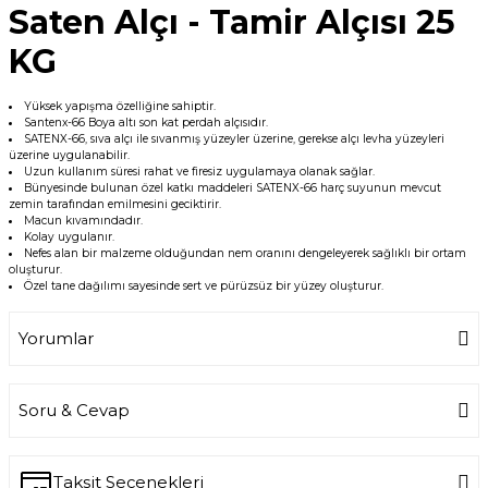
Saten Alçı - Tamir Alçısı 25
KG
Yüksek yapışma özelliğine sahiptir.
Santenx-66 Boya altı son kat perdah alçısıdır.
SATENX-66, sıva alçı ile sıvanmış yüzeyler üzerine, gerekse alçı levha yüzeyleri
üzerine uygulanabilir.
Uzun kullanım süresi rahat ve firesiz uygulamaya olanak sağlar.
Bünyesinde bulunan özel katkı maddeleri SATENX-66 harç suyunun mevcut
zemin tarafından emilmesini geciktirir.
Macun kıvamındadır.
Kolay uygulanır.
Nefes alan bir malzeme olduğundan nem oranını dengeleyerek sağlıklı bir ortam
oluşturur.
Özel tane dağılımı sayesinde sert ve pürüzsüz bir yüzey oluşturur.
Yorumlar
Soru & Cevap
Bu ürüne ilk yorumu siz yapın!
Yorum Yaz
Taksit Seçenekleri