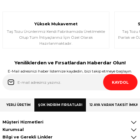
Ürünler gerçekten çok güzel; iki kez
aldım ve Allah izin verirse üçüncü kez
almayı düşünüyorum.
Yüksek Mukavemet
Halema Elyasen | 19/01/2026
Taş Tozu Ürünlerimiz Kendi Fabrikamızda Üretilmekte
Taş Tozu
Olup Tüm İhtiyaçlarınız İçin Özel Olarak
Parlak ve Öz
Hazırlanmaktadır.
Deneyimini Paylaş
Yeniliklerden ve Fırsatlardan Haberdar Olun!
E-Mail adresinizi haber listemize kaydedin, bizi takip etmeye başlayın.
KAYDOL
YERLİ ÜRETİM
ŞOK İNDİRİM FIRSATLARI
12 AYA VARAN TAKSİT İMKAN
Müşteri Hizmetleri
Kurumsal
Bilgi ve Gerekli Linkler