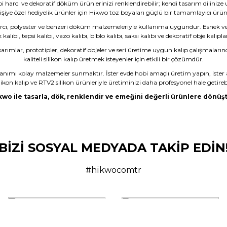
bi harcı ve dekoratif döküm ürünlerinizi renklendirebilir; kendi tasarım dilinize
işiye özel hediyelik ürünler için Hikwo toz boyaları güçlü bir tamamlayıcı ürü
rcı, polyester ve benzeri döküm malzemeleriyle kullanıma uygundur. Esnek ve da
ıbı, tepsi kalıbı, vazo kalıbı, biblo kalıbı, saksı kalıbı ve dekoratif obje kalıpla
sarımlar, prototipler, dekoratif objeler ve seri üretime uygun kalıp çalışmaların
kaliteli silikon kalıp üretmek isteyenler için etkili bir çözümdür.
lanımı kolay malzemeler sunmaktır. İster evde hobi amaçlı üretim yapın, ister 
likon kalıp ve RTV2 silikon ürünleriyle üretiminizi daha profesyonel hale getirebi
kwo ile tasarla, dök, renklendir ve emeğini değerli ürünlere dönüşt
dım ama son olmayacak gibi
BİZİ SOSYAL MEDYADA TAKİP EDİN
çüncü kez almayı düşünüyorum.
#hikwocomtr