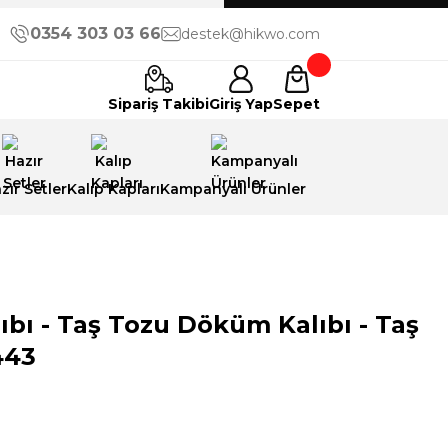
0354 303 03 66
destek@hikwo.com
Sipariş Takibi
Giriş Yap
Sepet
zır Setler
Kalıp Kapları
Kampanyalı Ürünler
lıbı - Taş Tozu Döküm Kalıbı - Taş
443