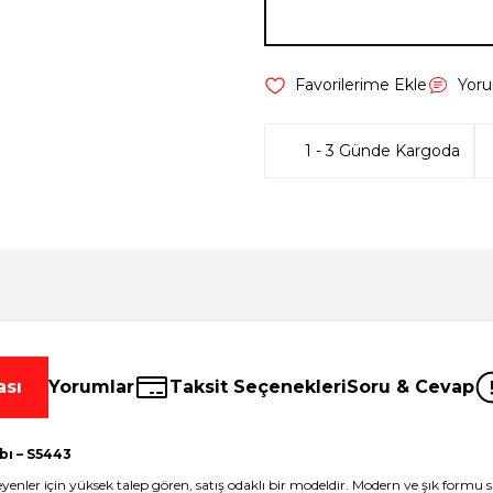
Yor
1 - 3 Günde Kargoda
ası
Yorumlar
Taksit Seçenekleri
Soru & Cevap
bı – S5443
steyenler için yüksek talep gören, satış odaklı bir modeldir. Modern ve şık fo