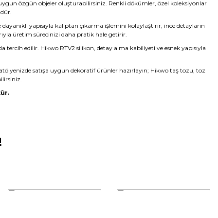
 uygun özgün objeler oluşturabilirsiniz. Renkli dökümler, özel koleksiyonlar
ndür.
yanıklı yapısıyla kalıptan çıkarma işlemini kolaylaştırır, ince detayların
rıyla üretim sürecinizi daha pratik hale getirir.
da tercih edilir. Hikwo RTV2 silikon, detay alma kabiliyeti ve esnek yapısıyla
atölyenizde satışa uygun dekoratif ürünler hazırlayın; Hikwo taş tozu, toz
lirsiniz.
ür.
!