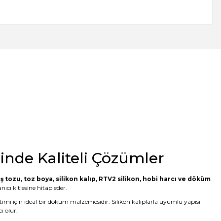
minde Kaliteli Çözümler
ş tozu
,
toz boya
,
silikon kalıp
,
RTV2 silikon
, hobi harcı ve döküm
ıcı kitlesine hitap eder.
etimi için ideal bir döküm malzemesidir. Silikon kalıplarla uyumlu yapısı
ı olur.