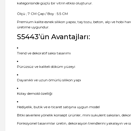
kategorisinde güçlü bir vitrin etkisi oluşturur.
Ölçü ; 7 CM Çap / Boy : 5.5 CM
Premium kalite esnek silikon yapısı; taş tozu, beton, alçı ve hobi h
üretime uygundur.
S5443’ün Avantajları:
Trend ve dekoratif saksı tasarımı
Pürüzsüz ve kaliteli döküm yüzeyi
Dayanıklı ve uzun ömürlü silikon yapı
Kolay demold özelliği
Hediyelik, butik ve e-ticaret satışına uygun model
Bitki severlere yönelik konsept ürünler, mini sukulent saksıları, dekor
Fonksiyonel tasarımlar üretin, dekorasyon trendlerini yakalayın ve 