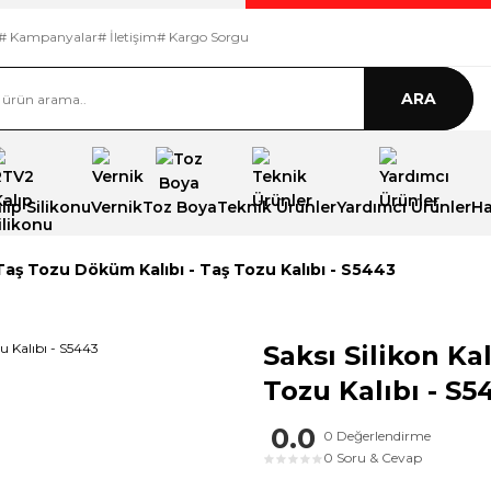
# Kampanyalar
# İletişim
# Kargo Sorgu
ARA
ıp Silikonu
Vernik
Toz Boya
Teknik Ürünler
Yardımcı Ürünler
Ha
- Taş Tozu Döküm Kalıbı - Taş Tozu Kalıbı - S5443
Saksı Silikon Ka
Tozu Kalıbı - S5
0.0
0 Değerlendirme
0 Soru & Cevap
★
★
★
★
★