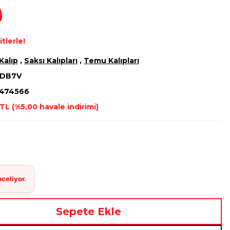
tlerle!
Kalıp
,
Saksı Kalıpları
,
Temu Kalıpları
FDB7V
474566
TL (%5,00 havale indirimi)
Sepete Ekle