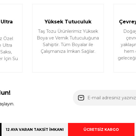
Ultra
Yüksek Tutuculuk
Çevrey
Taş Tozu Ürünlerimiz Yüksek
Doğaya
Boya ve Vernik Tutuculuğuna
çevr
z Özel
Sahiptir. Tüm Boyalar ile
yaklaşı
 Ultra
Çalışmanıza İmkan Sağlar.
hem d
 Saksı,
geleceği 
r İçin Su
lun!
şlayın.
12 AYA VARAN TAKSİT İMKANI
ÜCRETSİZ KARGO