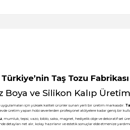
 kalitesini gördükten sonra keşke daha
ak???
Ürün hakkında henüz soru sorulmamış.
Bu ürüne ilk yorumu siz yapın!
Yorum Yaz
Soru Sor
mail hem SMS ile bilgilendirme
anışlı bence de. Teşekkürler
Türkiye’nin Taş Tozu Fabrikası
z Boya ve Silikon Kalıp Üreti
uygulamaları için yüksek kaliteli ürünler sunan yerli bir üretim markasıdır.
Ta
 evde üretim yapan hobi severlerden profesyonel atölyelere kadar geniş bir kullan
u
, mumluk, tepsi, vazo, biblo, saksı, magnet, hediyelik obje ve dekoratif set ür
nde detayları net alır, kolay hazırlanır ve estetik sonuçlar elde etmenize yardımc