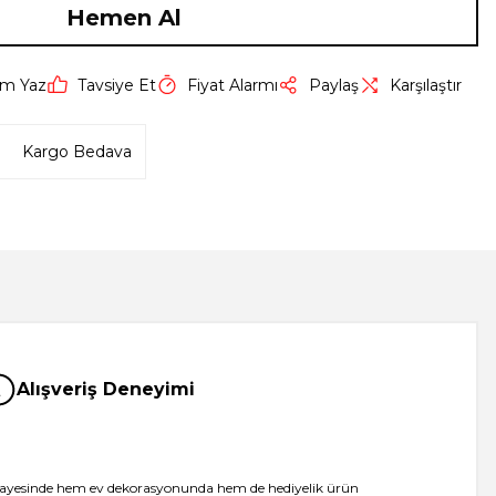
Hemen Al
um Yaz
Tavsiye Et
Fiyat Alarmı
Paylaş
Karşılaştır
Kargo Bedava
Alışveriş Deneyimi
rmu sayesinde hem ev dekorasyonunda hem de hediyelik ürün