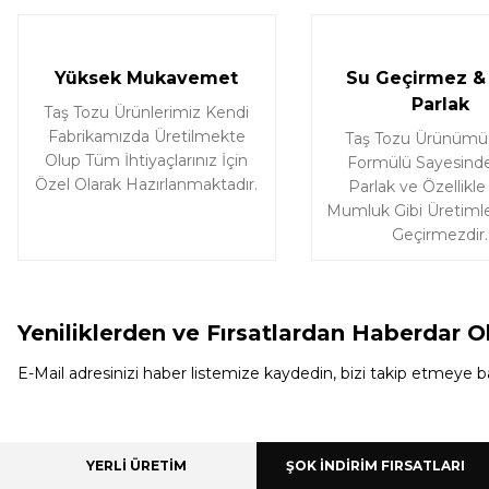
Yüksek Mukavemet
Su Geçirmez & 
Parlak
Taş Tozu Ürünlerimiz Kendi
Fabrikamızda Üretilmekte
Taş Tozu Ürünümü
Olup Tüm İhtiyaçlarınız İçin
Formülü Sayesinde
Özel Olarak Hazırlanmaktadır.
Parlak ve Özellikle
Mumluk Gibi Üretimle
Geçirmezdir.
Yeniliklerden ve Fırsatlardan Haberdar O
E-Mail adresinizi haber listemize kaydedin, bizi takip etmeye ba
YERLİ ÜRETİM
ŞOK İNDİRİM FIRSATLARI