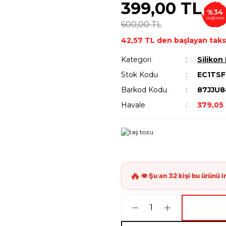
399,00 TL
%34
indirim
600,00 TL
42,57 TL den başlayan taksi
Kategori
Silikon 
Stok Kodu
EC1TS
Barkod Kodu
87JJU8
Havale
379,05 