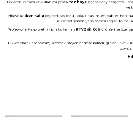
Hikwo’nun canlı ve kullanımı pratik
toz boya
seçenekleriyle taş tozu, ho
N... E... | 01/06/2026
ve k
Hikwo
silikon kalıp
çeşitleri; taş tozu, kokulu taş, mum, sabun, hobi ha
Ürün çok güzel hediye için teşekkür ederim
ürüne net şekilde yansımasını sağlar. Mumluk kal
F... Ö... | 16/05/2026
Profesyonel kalıp üretimi için kullanılan
RTV2 silikon
ürünleri ise özel ta
Hikwo olarak amacımız; üretmek isteyen herkese kaliteli, güvenilir ve kul
Firmanın hizmet ve iletişiminden memnunum
boya, si
A... G... | 21/04/2026
Hi
Taş tozu rengi ve dokusu çok güzel , gayet başarılı ürün ilk kez al
murat suat aydın | 25/01/2026
Ürünler gerçekten çok güzel; iki kez aldım ve Allah izin verirse ü
Halema Elyasen | 19/01/2026
Deneyimini Paylaş