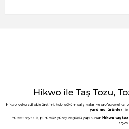
-- Siz var ya siz harikuladesiniz +++++ -- Özellikle silikon kalıpların
önce tanışsaydık dedim. -- Bakalım taş tozunun kalitesi nasıl çıkac
E... M... | 18/07/2026
Öncelikle ürünü çok beğendim. Sipariş ve tedarik aşamasında hem 
geldi. Kargo ďa çabuk ulaştı. Tozların 5 er kilo paketlenmesi çok kull
G... D... | 19/06/2026
Taş tozu çok iyi kusursuz ürün elde ediliyor sevkiyat hızlı
B... A... | 03/06/2026
Hikwo ile Taş Tozu, To
Memnun kaldım, Ürün gerçekten harika
Hikwo, dekoratif obje üretimi, hobi döküm çalışmaları ve profesyonel kalıp 
N... E... | 01/06/2026
yardımcı ürünleri
ile
Yüksek beyazlık, pürüzsüz yüzey ve güçlü yapı sunan
Hikwo taş toz
Çok başarılı gerçekten.
sayesi