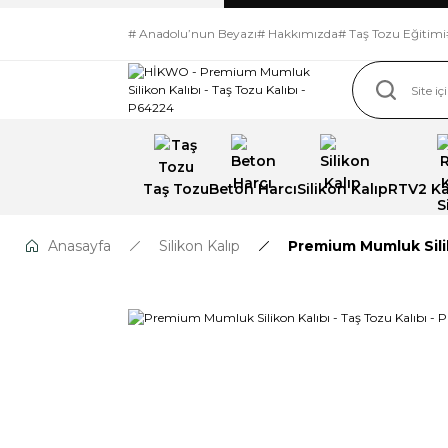
# Anadolu’nun Beyazı
# Hakkımızda
# Taş Tozu Eğitimi
Taş Tozu
Beton Harcı
Silikon Kalıp
RTV2 Kal
Anasayfa
Silikon Kalıp
Premium Mumluk Silik