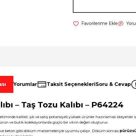
Yor
ası
Yorumlar
Taksit Seçenekleri
Soru & Cevap
bı – Taş Tozu Kalıbı – P64224
timinde kaliteli, şık ve satış potansiyeli yüksek ürünler hazırlamak isteyenler i
rün ve butik koleksiyonlarda güçlü bir vitrin değeri oluşturur.
harcı ve beton gibi döküm malzemeleriyle uyumlu çalışır. Döküm sonrası
pürüzsü