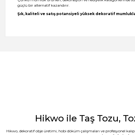
güçlü bir alternatif kazandırır.
Şık, kaliteli ve satış potansiyeli yüksek dekoratif mumluk
-- Siz var ya siz harikuladesiniz +++++ -- Özellikle silikon kalıpların
önce tanışsaydık dedim. -- Bakalım taş tozunun kalitesi nasıl çıkac
E... M... | 18/07/2026
Öncelikle ürünü çok beğendim. Sipariş ve tedarik aşamasında hem 
geldi. Kargo ďa çabuk ulaştı. Tozların 5 er kilo paketlenmesi çok kull
G... D... | 19/06/2026
Taş tozu çok iyi kusursuz ürün elde ediliyor sevkiyat hızlı
B... A... | 03/06/2026
Hikwo ile Taş Tozu, To
Memnun kaldım, Ürün gerçekten harika
Hikwo, dekoratif obje üretimi, hobi döküm çalışmaları ve profesyonel kalıp 
N... E... | 01/06/2026