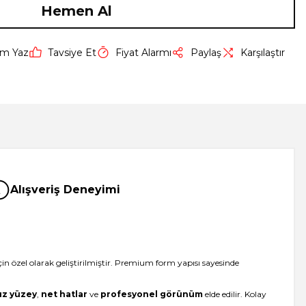
Hemen Al
um Yaz
Tavsiye Et
Fiyat Alarmı
Paylaş
Karşılaştır
Alışveriş Deneyimi
çin özel olarak geliştirilmiştir. Premium form yapısı sayesinde
z yüzey
,
net hatlar
ve
profesyonel görünüm
elde edilir. Kolay