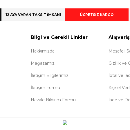
12 AYA VARAN TAKSİT İMKANI
ÜCRETSİZ KARGO
Bilgi ve Gerekli Linkler
Alışveriş
Hakkımızda
Mesafeli S
Mağazamız
Gizlilik ve
İletişim Bilgilerimiz
İptal ve İa
İletişim Formu
Kişisel Veri
Havale Bildirim Formu
İade ve D