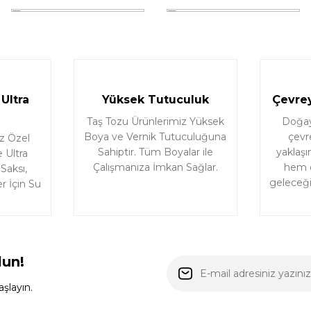
Ultra
Yüksek Tutuculuk
Çevrey
Taş Tozu Ürünlerimiz Yüksek
Doğaya
Boya ve Vernik Tutuculuğuna
çevr
z Özel
Sahiptir. Tüm Boyalar ile
yaklaşı
 Ultra
Çalışmanıza İmkan Sağlar.
hem d
 Saksı,
geleceği 
r İçin Su
lun!
şlayın.