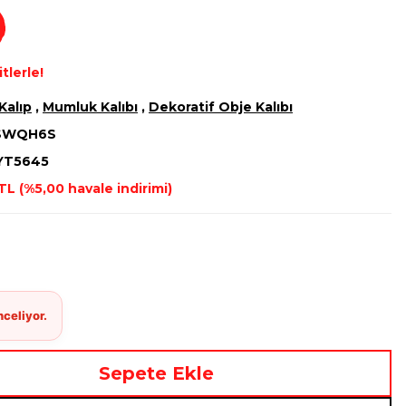
tlerle!
Kalıp
,
Mumluk Kalıbı
,
Dekoratif Obje Kalıbı
SWQH6S
YT5645
TL (%5,00 havale indirimi)
Sepete Ekle