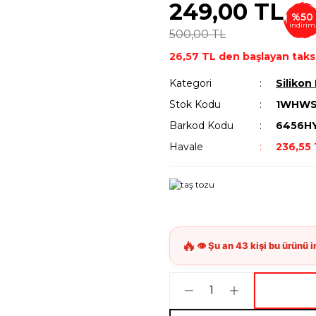
249,00 TL
%50
indirim
500,00 TL
26,57 TL den başlayan taksi
Kategori
Silikon 
Stok Kodu
1WHW
Barkod Kodu
6456H
Havale
236,55 