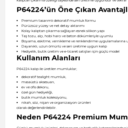
kalıptan çıkarma özelliği sayesinde seri üretime uygundur ve tekrar te
P64224’ün Öne Çıkan Avantajl
Premium tasarımlı dekoratif mumluk formu
Pürüzsüz yüzey ve net detay aktarımı
Kolay kalıptan çıkarma sağlayan esnek silikon yapı
Taş tozu, alçı, hobi harcı ve beton dökümleriyle uyumlu
Boyama, eskitme, vernikleme ve renklendirme uygulamalarına
Dayanıklı, uzun ömürlü ve seri üretime uygun kalıp
Hediyelik, butik üretim ve e-ticaret satışları için güçlü model
Kullanım Alanları
P64224 kalıp ile üretilen mumluklar;
dekoratif tealight mumluk,
masaüstü aksesuarı,
ev ve ofis dekoru,
özel gün hediyeliği,
butik mumluk koleksiyonu,
nikah, söz, nişan ve organizasyon ürünleri
olarak değerlendirilebilir.
Neden P64224 Premium Muml
Çünkü mumluk ürünleri, dekorasyon ve hediyelik kategorilerinde süre