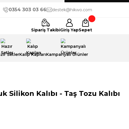
0354 303 03 66
destek@hikwo.com
Sipariş Takibi
Giriş Yap
Sepet
zır Setler
Kalıp Kapları
Kampanyalı Ürünler
Silikon Kalıbı - Taş Tozu Kalıbı