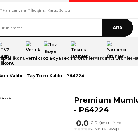
# Kampanyalar
# İletişim
# Kargo Sorgu
ARA
ıp Silikonu
Vernik
Toz Boya
Teknik Ürünler
Yardımcı Ürünler
Ha
on Kalıbı - Taş Tozu Kalıbı - P64224
Premium Mumluk 
- P64224
0.0
0 Değerlendirme
0 Soru & Cevap
★
★
★
★
★