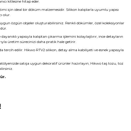
ıcı kitlesine hitap eder.
etimi için ideal bir döküm malzemesidir. Silikon kalıplarla uyumlu yapısı
ı olur.
 uygun özgün objeler oluşturabilirsiniz. Renkli dökümler, özel koleksiyonlar
ndür.
yanıklı yapısıyla kalıptan çıkarma işlemini kolaylaştırır, ince detayların
rıyla üretim sürecinizi daha pratik hale getirir.
da tercih edilir. Hikwo RTV2 silikon, detay alma kabiliyeti ve esnek yapısıyla
atölyenizde satışa uygun dekoratif ürünler hazırlayın; Hikwo taş tozu, toz
lirsiniz.
ür.
!