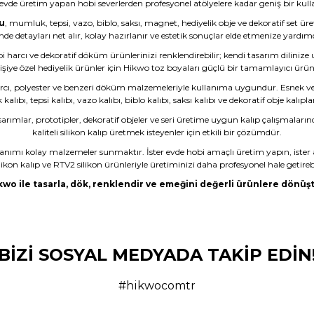
 evde üretim yapan hobi severlerden profesyonel atölyelere kadar geniş bir kullan
u
, mumluk, tepsi, vazo, biblo, saksı, magnet, hediyelik obje ve dekoratif set ür
nde detayları net alır, kolay hazırlanır ve estetik sonuçlar elde etmenize yardımc
bi harcı ve dekoratif döküm ürünlerinizi renklendirebilir; kendi tasarım dilinize
işiye özel hediyelik ürünler için Hikwo toz boyaları güçlü bir tamamlayıcı ürü
rcı, polyester ve benzeri döküm malzemeleriyle kullanıma uygundur. Esnek ve da
ıbı, tepsi kalıbı, vazo kalıbı, biblo kalıbı, saksı kalıbı ve dekoratif obje kalıpla
sarımlar, prototipler, dekoratif objeler ve seri üretime uygun kalıp çalışmaların
kaliteli silikon kalıp üretmek isteyenler için etkili bir çözümdür.
lanımı kolay malzemeler sunmaktır. İster evde hobi amaçlı üretim yapın, ister 
likon kalıp ve RTV2 silikon ürünleriyle üretiminizi daha profesyonel hale getirebi
kwo ile tasarla, dök, renklendir ve emeğini değerli ürünlere dönüşt
dım ama son olmayacak gibi
BİZİ SOSYAL MEDYADA TAKİP EDİN
çüncü kez almayı düşünüyorum.
#hikwocomtr