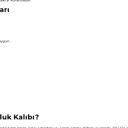
krar kullanılabilir.
arı
 uygun
uk Kalıbı?
kli talep gören, kolay satılabilir ve yüksek katma değerli ürünlerdir. P64224