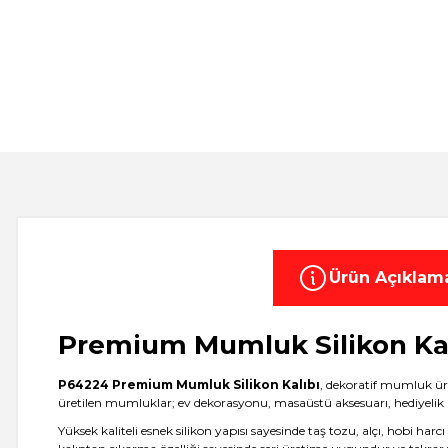
Ürün Açıklam
Premium Mumluk Silikon Kalı
P64224 Premium Mumluk Silikon Kalıbı
, dekoratif mumluk üre
üretilen mumluklar; ev dekorasyonu, masaüstü aksesuarı, hediyelik ü
Yüksek kaliteli esnek silikon yapısı sayesinde taş tozu, alçı, hobi 