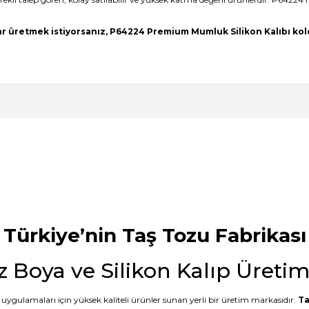
lar üretmek istiyorsanız, P64224 Premium Mumluk Silikon Kalıbı kole
 kalitesini gördükten sonra keşke daha
ak???
Ürün hakkında henüz soru sorulmamış.
Bu ürüne ilk yorumu siz yapın!
Yorum Yaz
Soru Sor
mail hem SMS ile bilgilendirme
anışlı bence de. Teşekkürler
Türkiye’nin Taş Tozu Fabrikası
z Boya ve Silikon Kalıp Üreti
uygulamaları için yüksek kaliteli ürünler sunan yerli bir üretim markasıdır.
Ta