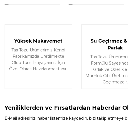
Deneyimini Paylaş
Yüksek Mukavemet
Su Geçirmez & 
Parlak
Taş Tozu Ürünlerimiz Kendi
Fabrikamızda Üretilmekte
Taş Tozu Ürünümü
Olup Tüm İhtiyaçlarınız İçin
Formülü Sayesinde
Özel Olarak Hazırlanmaktadır.
Parlak ve Özellikle
Mumluk Gibi Üretimle
Geçirmezdir.
Yeniliklerden ve Fırsatlardan Haberdar O
E-Mail adresinizi haber listemize kaydedin, bizi takip etmeye ba