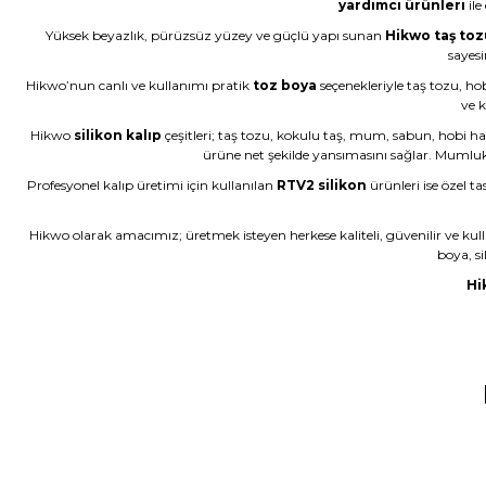
yardımcı ürünleri
ile
Yüksek beyazlık, pürüzsüz yüzey ve güçlü yapı sunan
Hikwo taş toz
Çok başarılı gerçekten.
sayesi
Hikwo’nun canlı ve kullanımı pratik
toz boya
seçenekleriyle taş tozu, ho
N... E... | 01/06/2026
ve k
Hikwo
silikon kalıp
çeşitleri; taş tozu, kokulu taş, mum, sabun, hobi ha
Ürün çok güzel hediye için teşekkür ederim
ürüne net şekilde yansımasını sağlar. Mumluk kal
F... Ö... | 16/05/2026
Profesyonel kalıp üretimi için kullanılan
RTV2 silikon
ürünleri ise özel ta
Hikwo olarak amacımız; üretmek isteyen herkese kaliteli, güvenilir ve kul
Firmanın hizmet ve iletişiminden memnunum
boya, si
A... G... | 21/04/2026
Hi
Taş tozu rengi ve dokusu çok güzel , gayet başarılı ürün ilk kez al
murat suat aydın | 25/01/2026
Ürünler gerçekten çok güzel; iki kez aldım ve Allah izin verirse ü
Halema Elyasen | 19/01/2026