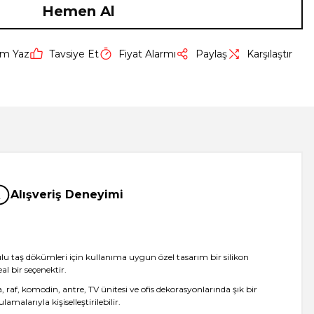
Hemen Al
um Yaz
Tavsiye Et
Fiyat Alarmı
Paylaş
Karşılaştır
Alışveriş Deneyimi
kulu taş dökümleri için kullanıma uygun özel tasarım bir silikon
al bir seçenektir.
af, komodin, antre, TV ünitesi ve ofis dekorasyonlarında şık bir
alarıyla kişiselleştirilebilir.