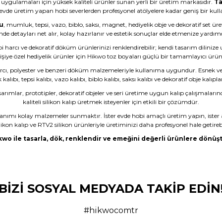
uygulamaları için yüksek kaliteli ürünler sunan yerli bir üretim markasıdır.
Ta
 evde üretim yapan hobi severlerden profesyonel atölyelere kadar geniş bir kullan
u
, mumluk, tepsi, vazo, biblo, saksı, magnet, hediyelik obje ve dekoratif set ür
nde detayları net alır, kolay hazırlanır ve estetik sonuçlar elde etmenize yardımc
bi harcı ve dekoratif döküm ürünlerinizi renklendirebilir; kendi tasarım dilinize
işiye özel hediyelik ürünler için Hikwo toz boyaları güçlü bir tamamlayıcı ürü
rcı, polyester ve benzeri döküm malzemeleriyle kullanıma uygundur. Esnek ve da
ıbı, tepsi kalıbı, vazo kalıbı, biblo kalıbı, saksı kalıbı ve dekoratif obje kalıpla
sarımlar, prototipler, dekoratif objeler ve seri üretime uygun kalıp çalışmaların
kaliteli silikon kalıp üretmek isteyenler için etkili bir çözümdür.
lanımı kolay malzemeler sunmaktır. İster evde hobi amaçlı üretim yapın, ister 
likon kalıp ve RTV2 silikon ürünleriyle üretiminizi daha profesyonel hale getirebi
kwo ile tasarla, dök, renklendir ve emeğini değerli ürünlere dönüşt
dım ama son olmayacak gibi
BİZİ SOSYAL MEDYADA TAKİP EDİN
çüncü kez almayı düşünüyorum.
#hikwocomtr