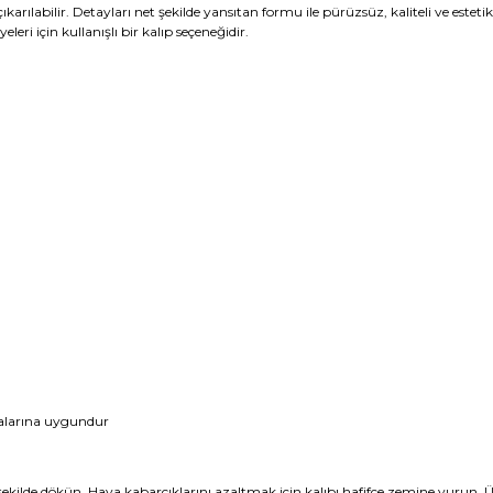
karılabilir. Detayları net şekilde yansıtan formu ile pürüzsüz, kaliteli ve este
leri için kullanışlı bir kalıp seçeneğidir.
alarına uygundur
şekilde dökün. Hava kabarcıklarını azaltmak için kalıbı hafifçe zemine vurun. Ür