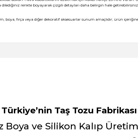
diğiniz renkte boyayarak çizgili detayları daha belirgin hale getirebilirsini
 boya, fırça veya diğer dekoratif aksesuarlar sunum amaçlıdır; ürün içeriğine
 kalitesini gördükten sonra keşke daha
ak???
Ürün hakkında henüz soru sorulmamış.
Bu ürüne ilk yorumu siz yapın!
Yorum Yaz
Soru Sor
mail hem SMS ile bilgilendirme
anışlı bence de. Teşekkürler
Türkiye’nin Taş Tozu Fabrikası
z Boya ve Silikon Kalıp Üreti