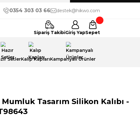
0354 303 03 66
destek@hikwo.com
Sipariş Takibi
Giriş Yap
Sepet
zır Setler
Kalıp Kapları
Kampanyalı Ürünler
 Mumluk Tasarım Silikon Kalıbı -
 T98643