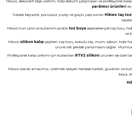
Hikwo, dekoratif obje üretimi, hobi döküm çalışmaları ve profesyonel kalıp 
N... E... | 01/06/2026
yardımcı ürünleri
ile
Yüksek beyazlık, pürüzsüz yüzey ve güçlü yapı sunan
Hikwo taş toz
Çok başarılı gerçekten.
sayesi
Hikwo’nun canlı ve kullanımı pratik
toz boya
seçenekleriyle taş tozu, ho
N... E... | 01/06/2026
ve k
Hikwo
silikon kalıp
çeşitleri; taş tozu, kokulu taş, mum, sabun, hobi ha
Ürün çok güzel hediye için teşekkür ederim
ürüne net şekilde yansımasını sağlar. Mumluk kal
F... Ö... | 16/05/2026
Profesyonel kalıp üretimi için kullanılan
RTV2 silikon
ürünleri ise özel ta
Hikwo olarak amacımız; üretmek isteyen herkese kaliteli, güvenilir ve kul
Firmanın hizmet ve iletişiminden memnunum
boya, si
A... G... | 21/04/2026
Hi
Taş tozu rengi ve dokusu çok güzel , gayet başarılı ürün ilk kez al
murat suat aydın | 25/01/2026
Ürünler gerçekten çok güzel; iki kez aldım ve Allah izin verirse ü
Halema Elyasen | 19/01/2026