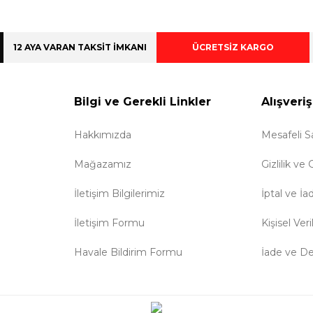
12 AYA VARAN TAKSİT İMKANI
ÜCRETSİZ KARGO
Bilgi ve Gerekli Linkler
Alışveriş
Hakkımızda
Mesafeli S
Mağazamız
Gizlilik ve
İletişim Bilgilerimiz
İptal ve İa
İletişim Formu
Kişisel Veri
Havale Bildirim Formu
İade ve D