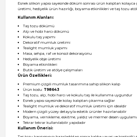
Esnek silikon yapısı sayesinde döküm sonrası ürün kalıptan kolayca çı
üretimi, hediyelik ürün hazırlığı, boyama etkinlikleri ve taş tozu atölye
Kullanım Alanları:
Taş tozu dökümü
Alçı ve hobi harcı dökümü
Kokulu taş yapımı
Dekoratif mumluk üretimi
Tealight mumluk yapımı
Masa, sehpa, raf ve konsol dekorasyonu
Hediyelik obje üretimi
Boyama etkinlikleri
Butik üretim ve atölye çalışmaları
Ürün Özellikleri:
Premium çizgili mumluk tasarımına sahip silikon kalıp
Ürün kodu:
T98643
Taş tozu, alçı, hobi harcı ve kokulu taş ile kullanıma uygundur
Esnek yapısı sayesinde kolay kalıptan çıkarma sağlar
Tealight mumluk ve dekoratif mumluk üretimi için idealdir
Modern çizgili yüzey detayıyla estetik ürünler hazırlanabilir
Boyama, vernikleme, eskitme, yaldız ve mermer desen uygulam
Tekrar tekrar kullanılabilir yapıdadır
Kullanım Önerisi:
Taş tozu karışımınızı hazırladıktan sonra kalıba yavaş ve kontrollü 