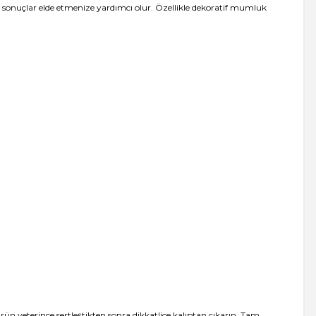
tik sonuçlar elde etmenize yardımcı olur. Özellikle dekoratif mumluk
ün yeterince sertleştikten sonra dikkatlice kalıptan çıkarın. Tam