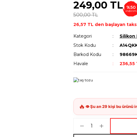
249,00 TL
%50
indirim
500,00 TL
26,57 TL den başlayan taksi
Kategori
Silikon 
Stok Kodu
A14QK
Barkod Kodu
98669
Havale
236,55 