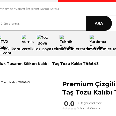
# Kampanyalar
# İletişim
# Kargo Sorgu
ARA
ıp Silikonu
Vernik
Toz Boya
Teknik Ürünler
Yardımcı Ürünler
Ha
uk Tasarım Silikon Kalıbı - Taş Tozu Kalıbı T98643
Premium Çizgili
Taş Tozu Kalıbı
0.0
0 Değerlendirme
0 Soru & Cevap
★
★
★
★
★