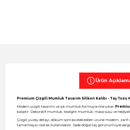
Ürün Açıklam
Premium Çizgili Mumluk Tasarım Silikon Kalıbı - Taş Tozu 
Modern çizgili tasarımı ve şık mumluk formuyla öne çıkan
Premium
kalıptır. Dekoratif mumluk, tealight mumluk, masa süsü ve hediyelik o
Çizgili yüzey detayı, döküm sonrası elde edilen ürüne modern, zarif
tamamlayıcı olarak kullanılabilir. Sade doğal taş görünümüyle sergil