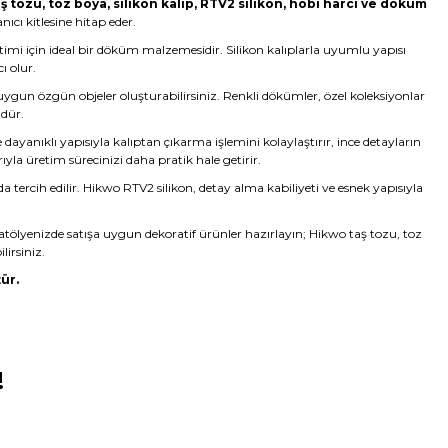
ş tozu
,
toz boya
,
silikon kalıp
,
RTV2 silikon
, hobi harcı ve döküm
ıcı kitlesine hitap eder.
etimi için ideal bir döküm malzemesidir. Silikon kalıplarla uyumlu yapısı
ı olur.
 uygun özgün objeler oluşturabilirsiniz. Renkli dökümler, özel koleksiyonlar
ndür.
yanıklı yapısıyla kalıptan çıkarma işlemini kolaylaştırır, ince detayların
rıyla üretim sürecinizi daha pratik hale getirir.
da tercih edilir. Hikwo RTV2 silikon, detay alma kabiliyeti ve esnek yapısıyla
atölyenizde satışa uygun dekoratif ürünler hazırlayın; Hikwo taş tozu, toz
lirsiniz.
ür.
!