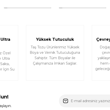
Ultra
Yüksek Tutuculuk
Çevrey
Taş Tozu Ürünlerimiz Yüksek
Doğaya
Boya ve Vernik Tutuculuğuna
çevr
z Özel
Sahiptir. Tüm Boyalar ile
yaklaşı
 Ultra
Çalışmanıza İmkan Sağlar.
hem d
 Saksı,
geleceği 
r İçin Su
lun!
şlayın.