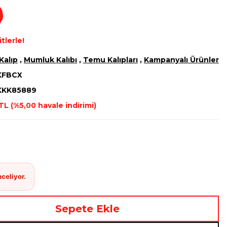
tlerle!
Kalıp
,
Mumluk Kalıbı
,
Temu Kalıpları
,
Kampanyalı Ürünler
KFBCX
KKK85889
TL (%5,00 havale indirimi)
Sepete Ekle