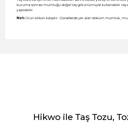
kuruma sonrası mumluğu doğal taş görünümüyle kullanabilir veya dile
yapılabilir.
Not:
Ürün silikon kalıptır. Görsellerde yer alan döküm mumluk, mum,
-- Siz var ya siz harikuladesiniz +++++ -- Özellikle silikon kalıpların
önce tanışsaydık dedim. -- Bakalım taş tozunun kalitesi nasıl çıkac
E... M... | 18/07/2026
Öncelikle ürünü çok beğendim. Sipariş ve tedarik aşamasında hem 
geldi. Kargo ďa çabuk ulaştı. Tozların 5 er kilo paketlenmesi çok kull
G... D... | 19/06/2026
Taş tozu çok iyi kusursuz ürün elde ediliyor sevkiyat hızlı
B... A... | 03/06/2026
Hikwo ile Taş Tozu, To
Memnun kaldım, Ürün gerçekten harika