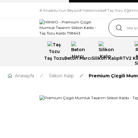
# Anadolu’nun Beyazı
# Hakkımızda
# Taş Tozu Eğitimi
Taş Tozu
Beton Harcı
Silikon Kalıp
RTV2 Kal
Anasayfa
Silikon Kalıp
Premium Çizgili Muml