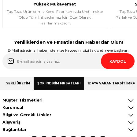
almayı düşünüyorum.
Yüksek Mukavemet
Halema Elyasen | 19/01/2026
Taş Tozu Ürünlerimiz Kendi Fabrikamızda Üretilmekte
Taş Tozu
Olup Tüm İhtiyaçlarınız İçin Özel Olarak
Parlak ve Öz
Hazırlanmaktadır.
Deneyimini Paylaş
Yeniliklerden ve Fırsatlardan Haberdar Olun!
E-Mail adresinizi haber listemize kaydedin, bizi takip etmeye başlayın.
KAYDOL
YERLİ ÜRETİM
ŞOK İNDİRİM FIRSATLARI
12 AYA VARAN TAKSİT İMKAN
Müşteri Hizmetleri
Kurumsal
Bilgi ve Gerekli Linkler
Alışveriş
Bağlantılar