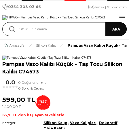
0354 303 03 66
destek@hikwo.com
ARA
Anasayfa
Silikon Kalıp
Pampas Vazo Kalıbı Küçük - Taş 
Pampas Vazo Kalıbı Küçük - Taş Tozu Silikon
Kalıbı C74573
0.0
0 Değerlendirme
★
★
★
★
★
0 Soru & Cevap
599,00 TL
%57
indirim
1.400,00 TL
63,91 TL den başlayan taksitlerle!
Kategori
Silikon Kalıp
,
Vazo Kalıpları
,
Dekoratif
Obje Kalıbı