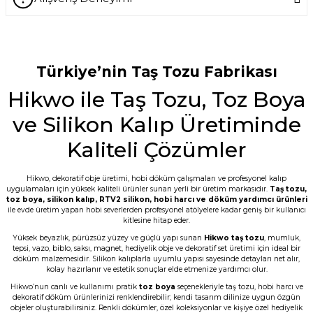
Soru Sor
-- Siz var ya siz harikuladesiniz +++++ --
Özellikle silikon kalıpların kalitesini
gördükten sonra keşke daha önce
tanışsaydık dedim. -- Bakalım taş
Türkiye’nin Taş Tozu Fabrikası
tozunun kalitesi nasıl çıkacak???
Hikwo ile Taş Tozu, Toz Boya
E... M... | 18/07/2026
ve Silikon Kalıp Üretiminde
Öncelikle ürünü çok beğendim. Sipariş ve
tedarik aşamasında hem mail hem SMS
Kaliteli Çözümler
ile bilgilendirme geldi. Kargo ďa çabuk
ulaştı. Tozların 5 er kilo paketlenmesi çok
kullanışlı bence de. Teşekkürler
Hikwo, dekoratif obje üretimi, hobi döküm çalışmaları ve profesyonel kalıp
uygulamaları için yüksek kaliteli ürünler sunan yerli bir üretim markasıdır.
Taş tozu
,
G... D... | 19/06/2026
toz boya
,
silikon kalıp
,
RTV2 silikon
, hobi harcı ve döküm yardımcı ürünleri
ile evde üretim yapan hobi severlerden profesyonel atölyelere kadar geniş bir kullanıcı
kitlesine hitap eder.
Taş tozu çok iyi kusursuz ürün elde
ediliyor sevkiyat hızlı
Yüksek beyazlık, pürüzsüz yüzey ve güçlü yapı sunan
Hikwo taş tozu
, mumluk,
tepsi, vazo, biblo, saksı, magnet, hediyelik obje ve dekoratif set üretimi için ideal bir
B... A... | 03/06/2026
döküm malzemesidir. Silikon kalıplarla uyumlu yapısı sayesinde detayları net alır,
kolay hazırlanır ve estetik sonuçlar elde etmenize yardımcı olur.
Hikwo’nun canlı ve kullanımı pratik
toz boya
seçenekleriyle taş tozu, hobi harcı ve
Memnun kaldım, Ürün gerçekten harika
dekoratif döküm ürünlerinizi renklendirebilir; kendi tasarım dilinize uygun özgün
objeler oluşturabilirsiniz. Renkli dökümler, özel koleksiyonlar ve kişiye özel hediyelik
N... E... | 01/06/2026