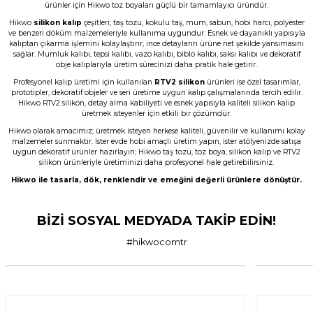
ürünler için Hikwo toz boyaları güçlü bir tamamlayıcı üründür.
Hikwo
silikon kalıp
çeşitleri; taş tozu, kokulu taş, mum, sabun, hobi harcı, polyester
Çok başarılı gerçekten.
ve benzeri döküm malzemeleriyle kullanıma uygundur. Esnek ve dayanıklı yapısıyla
kalıptan çıkarma işlemini kolaylaştırır, ince detayların ürüne net şekilde yansımasını
N... E... | 01/06/2026
sağlar. Mumluk kalıbı, tepsi kalıbı, vazo kalıbı, biblo kalıbı, saksı kalıbı ve dekoratif
obje kalıplarıyla üretim sürecinizi daha pratik hale getirir.
Profesyonel kalıp üretimi için kullanılan
RTV2 silikon
ürünleri ise özel tasarımlar,
Ürün çok güzel hediye için teşekkür
prototipler, dekoratif objeler ve seri üretime uygun kalıp çalışmalarında tercih edilir.
ederim
Hikwo RTV2 silikon, detay alma kabiliyeti ve esnek yapısıyla kaliteli silikon kalıp
üretmek isteyenler için etkili bir çözümdür.
F... Ö... | 16/05/2026
Hikwo olarak amacımız; üretmek isteyen herkese kaliteli, güvenilir ve kullanımı kolay
malzemeler sunmaktır. İster evde hobi amaçlı üretim yapın, ister atölyenizde satışa
uygun dekoratif ürünler hazırlayın; Hikwo taş tozu, toz boya, silikon kalıp ve RTV2
Firmanın hizmet ve iletişiminden
silikon ürünleriyle üretiminizi daha profesyonel hale getirebilirsiniz.
memnunum
Hikwo ile tasarla, dök, renklendir ve emeğini değerli ürünlere dönüştür.
A... G... | 21/04/2026
BİZİ SOSYAL MEDYADA TAKİP EDİN!
Taş tozu rengi ve dokusu çok güzel ,
gayet başarılı ürün ilk kez aldım ama
son olmayacak gibi
#hikwocomtr
murat suat aydın | 25/01/2026
Ürünler gerçekten çok güzel; iki kez
aldım ve Allah izin verirse üçüncü kez