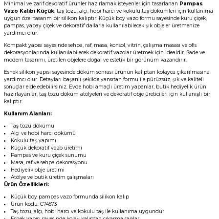
Minimal ve zarif dekoratif ürünler hazırlamak isteyenler için tasarlanan
Pampas
Vazo Kalıbı Küçük
, taş tozu, alçı, hobi harcı ve kokulu taş dökümleri için kullanıma
uygun özel tasarım bir silikon kalıptır. Küçük boy vazo formu sayesinde kuru çiçek,
pampas, yapay çiçek ve dekoratif dallarla kullanılabilecek şık objeler üretmenize
yardımcı olur.
Kompakt yapısı sayesinde sehpa, raf, masa, konsol, vitrin, çalışma masası ve ofis
dekorasyonlarında kullanılabilecek dekoratif vazolar üretmek için idealdir. Sade ve
modern tasarımı, üretilen objelere doğal ve estetik bir görünüm kazandırır.
Esnek silikon yapısı sayesinde döküm sonrası ürünün kalıptan kolayca çıkarılmasına
yardımcı olur. Detayları başarılı şekilde yansıtan formu ile pürüzsüz, şık ve kaliteli
sonuçlar elde edebilirsiniz. Evde hobi amaçlı üretim yapanlar, butik hediyelik ürün
hazırlayanlar, taş tozu döküm atölyeleri ve dekoratif obje üreticileri için kullanışlı bir
kalıptır.
Kullanım Alanları:
Taş tozu dökümü
Alçı ve hobi harcı dökümü
Kokulu taş yapımı
Küçük dekoratif vazo üretimi
Pampas ve kuru çiçek sunumu
Masa, raf ve sehpa dekorasyonu
Hediyelik obje üretimi
Atölye ve butik üretim çalışmaları
Ürün Özellikleri:
Küçük boy pampas vazo formunda silikon kalıp
Ürün kodu: C74573
Taş tozu, alçı, hobi harcı ve kokulu taş ile kullanıma uygundur
Esnek yapısı sayesinde kolay kalıptan çıkarma sağlar