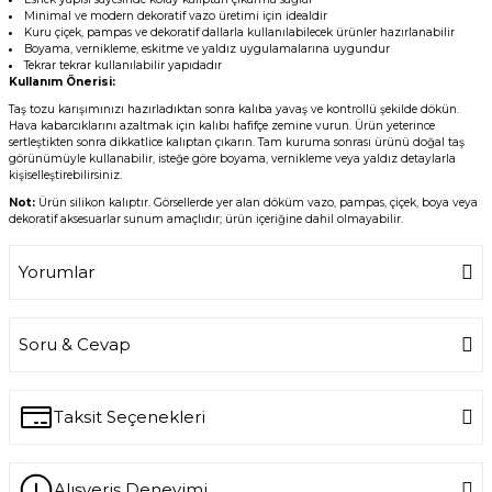
Minimal ve modern dekoratif vazo üretimi için idealdir
Kuru çiçek, pampas ve dekoratif dallarla kullanılabilecek ürünler hazırlanabilir
Boyama, vernikleme, eskitme ve yaldız uygulamalarına uygundur
Tekrar tekrar kullanılabilir yapıdadır
Kullanım Önerisi:
Taş tozu karışımınızı hazırladıktan sonra kalıba yavaş ve kontrollü şekilde dökün.
Hava kabarcıklarını azaltmak için kalıbı hafifçe zemine vurun. Ürün yeterince
sertleştikten sonra dikkatlice kalıptan çıkarın. Tam kuruma sonrası ürünü doğal taş
görünümüyle kullanabilir, isteğe göre boyama, vernikleme veya yaldız detaylarla
kişiselleştirebilirsiniz.
Not:
Ürün silikon kalıptır. Görsellerde yer alan döküm vazo, pampas, çiçek, boya veya
dekoratif aksesuarlar sunum amaçlıdır; ürün içeriğine dahil olmayabilir.
Yorumlar
Soru & Cevap
Bu ürüne ilk yorumu siz yapın!
Yorum Yaz
Taksit Seçenekleri
Ürün hakkında henüz soru sorulmamış.
Alışveriş Deneyimi