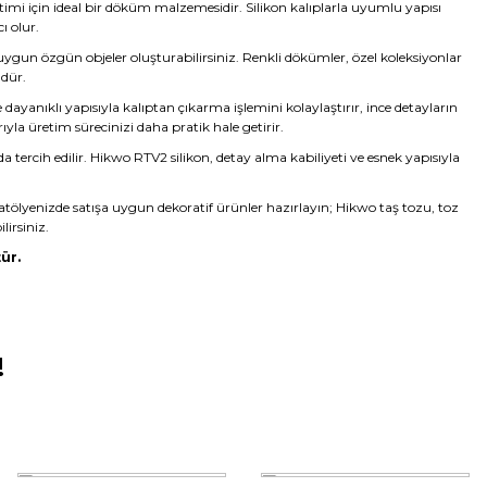
etimi için ideal bir döküm malzemesidir. Silikon kalıplarla uyumlu yapısı
ı olur.
 uygun özgün objeler oluşturabilirsiniz. Renkli dökümler, özel koleksiyonlar
ndür.
yanıklı yapısıyla kalıptan çıkarma işlemini kolaylaştırır, ince detayların
rıyla üretim sürecinizi daha pratik hale getirir.
da tercih edilir. Hikwo RTV2 silikon, detay alma kabiliyeti ve esnek yapısıyla
atölyenizde satışa uygun dekoratif ürünler hazırlayın; Hikwo taş tozu, toz
lirsiniz.
ür.
!