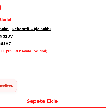
tlerle!
Kalıp
,
Dekoratif Obje Kalıbı
NG2UV
453H7
TL (%5,00 havale indirimi)
Sepete Ekle