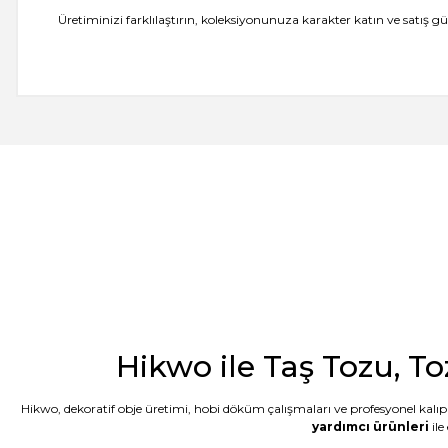
Üretiminizi farklılaştırın, koleksiyonunuza karakter katın ve satış
-- Siz var ya siz harikuladesiniz +++++ -- Özellikle silikon kalıpların
önce tanışsaydık dedim. -- Bakalım taş tozunun kalitesi nasıl çıkac
E... M... | 18/07/2026
Öncelikle ürünü çok beğendim. Sipariş ve tedarik aşamasında hem 
geldi. Kargo ďa çabuk ulaştı. Tozların 5 er kilo paketlenmesi çok kull
G... D... | 19/06/2026
Taş tozu çok iyi kusursuz ürün elde ediliyor sevkiyat hızlı
B... A... | 03/06/2026
Hikwo ile Taş Tozu, To
Memnun kaldım, Ürün gerçekten harika
Hikwo, dekoratif obje üretimi, hobi döküm çalışmaları ve profesyonel kalıp 
N... E... | 01/06/2026
yardımcı ürünleri
ile