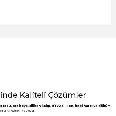
minde Kaliteli Çözümler
ş tozu
,
toz boya
,
silikon kalıp
,
RTV2 silikon
, hobi harcı ve döküm
ıcı kitlesine hitap eder.