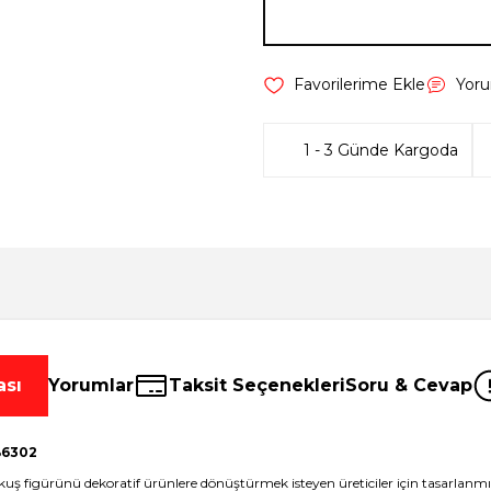
Yor
1 - 3 Günde Kargoda
ası
Yorumlar
Taksit Seçenekleri
Soru & Cevap
 B6302
baykuş figürünü dekoratif ürünlere dönüştürmek isteyen üreticiler için tasarl