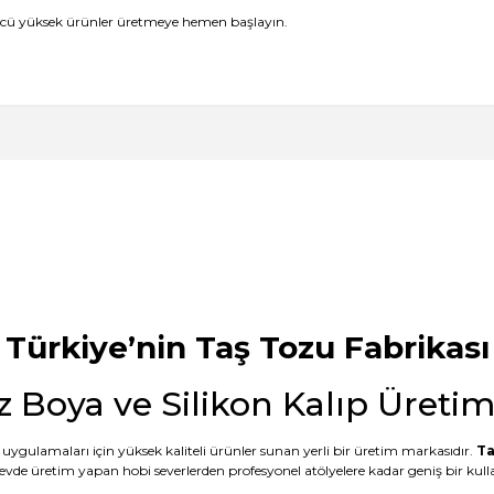
 gücü yüksek ürünler üretmeye hemen başlayın.
 kalitesini gördükten sonra keşke daha
ak???
Ürün hakkında henüz soru sorulmamış.
Bu ürüne ilk yorumu siz yapın!
Yorum Yaz
Soru Sor
mail hem SMS ile bilgilendirme
anışlı bence de. Teşekkürler
Türkiye’nin Taş Tozu Fabrikası
z Boya ve Silikon Kalıp Üreti
uygulamaları için yüksek kaliteli ürünler sunan yerli bir üretim markasıdır.
Ta
 evde üretim yapan hobi severlerden profesyonel atölyelere kadar geniş bir kullan