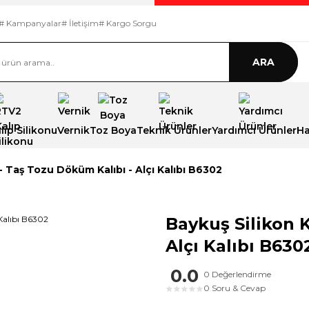
# Kampanyalar
# İletişim
# Kargo Sorgu
ARA
ıp Silikonu
Vernik
Toz Boya
Teknik Ürünler
Yardımcı Ürünler
Ha
 - Taş Tozu Döküm Kalıbı - Alçı Kalıbı B6302
Baykuş Silikon K
Alçı Kalıbı B630
0.0
0 Değerlendirme
0 Soru & Cevap
★
★
★
★
★