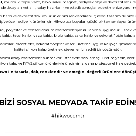
u
, mumluk, tepsi, vazo, biblo, saksı, magnet, hediyelik obje ve dekoratif set ür
nde detayları net alır, kolay hazırlanır ve estetik sonuçlar elde etmenize yardımc
bi harcı ve dekoratif döküm ürünlerinizi renklendirebilir; kendi tasarım dilinize
işiye özel hediyelik ürünler için Hikwo toz boyaları güçlü bir tamamlayıcı ürü
rcı, polyester ve benzeri döküm malzemeleriyle kullanıma uygundur. Esnek ve da
ıbı, tepsi kalıbı, vazo kalıbı, biblo kalıbı, saksı kalıbı ve dekoratif obje kalıpla
sarımlar, prototipler, dekoratif objeler ve seri üretime uygun kalıp çalışmaların
kaliteli silikon kalıp üretmek isteyenler için etkili bir çözümdür.
lanımı kolay malzemeler sunmaktır. İster evde hobi amaçlı üretim yapın, ister 
likon kalıp ve RTV2 silikon ürünleriyle üretiminizi daha profesyonel hale getirebi
kwo ile tasarla, dök, renklendir ve emeğini değerli ürünlere dönüşt
dım ama son olmayacak gibi
BİZİ SOSYAL MEDYADA TAKİP EDİN
çüncü kez almayı düşünüyorum.
#hikwocomtr