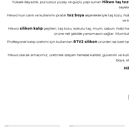
Yüksek beyazlık, pürüzsüz yüzey ve güçlü yapı sunan
Hikwo taş toz
Çok başarılı gerçekten.
sayesi
Hikwo’nun canlı ve kullanımı pratik
toz boya
seçenekleriyle taş tozu, ho
N... E... | 01/06/2026
ve k
Hikwo
silikon kalıp
çeşitleri; taş tozu, kokulu taş, mum, sabun, hobi ha
Ürün çok güzel hediye için teşekkür ederim
ürüne net şekilde yansımasını sağlar. Mumluk kal
F... Ö... | 16/05/2026
Profesyonel kalıp üretimi için kullanılan
RTV2 silikon
ürünleri ise özel ta
Hikwo olarak amacımız; üretmek isteyen herkese kaliteli, güvenilir ve kul
Firmanın hizmet ve iletişiminden memnunum
boya, si
A... G... | 21/04/2026
Hi
Taş tozu rengi ve dokusu çok güzel , gayet başarılı ürün ilk kez al
murat suat aydın | 25/01/2026
Ürünler gerçekten çok güzel; iki kez aldım ve Allah izin verirse ü
Halema Elyasen | 19/01/2026