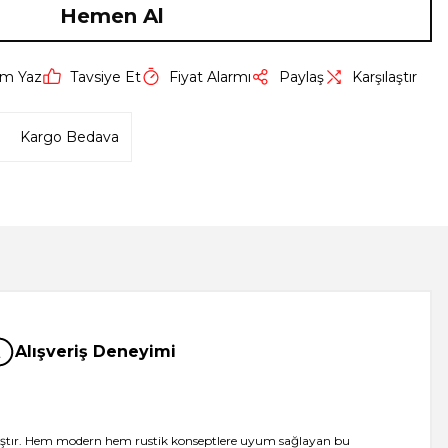
Hemen Al
um Yaz
Tavsiye Et
Fiyat Alarmı
Paylaş
Karşılaştır
Kargo Bedava
Alışveriş Deneyimi
anmıştır. Hem modern hem rustik konseptlere uyum sağlayan bu