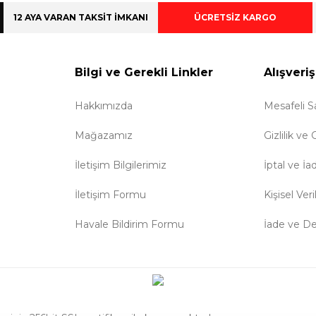
12 AYA VARAN TAKSİT İMKANI
ÜCRETSİZ KARGO
Bilgi ve Gerekli Linkler
Alışveriş
Hakkımızda
Mesafeli S
Mağazamız
Gizlilik ve
İletişim Bilgilerimiz
İptal ve İa
İletişim Formu
Kişisel Veri
Havale Bildirim Formu
İade ve D