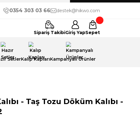
0354 303 03 66
destek@hikwo.com
Sipariş Takibi
Giriş Yap
Sepet
zır Setler
Kalıp Kapları
Kampanyalı Ürünler
alıbı - Taş Tozu Döküm Kalıbı -
2