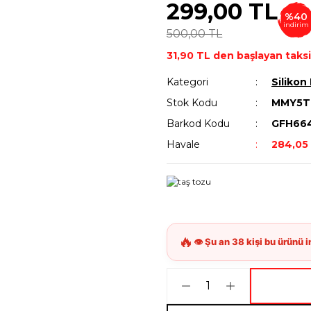
299,00 TL
%40
indirim
500,00 TL
31,90 TL den başlayan taksi
Kategori
Silikon 
Stok Kodu
MMY5T
Barkod Kodu
GFH66
Havale
284,05 