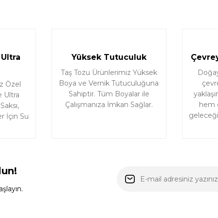
Ultra
Yüksek Tutuculuk
Çevrey
Taş Tozu Ürünlerimiz Yüksek
Doğaya
Boya ve Vernik Tutuculuğuna
çevr
z Özel
Sahiptir. Tüm Boyalar ile
yaklaşı
 Ultra
Çalışmanıza İmkan Sağlar.
hem d
 Saksı,
geleceği 
r İçin Su
lun!
şlayın.