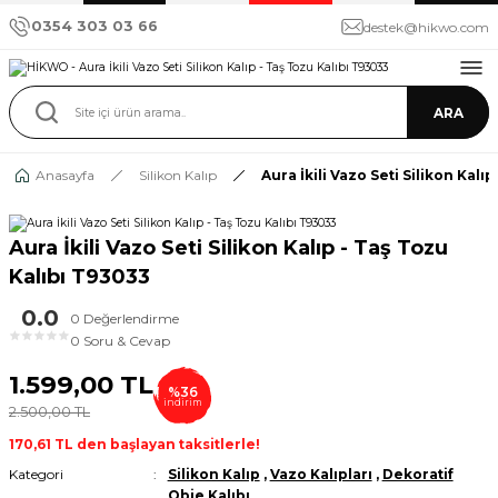
0354 303 03 66
destek@hikwo.com
ARA
Anasayfa
Silikon Kalıp
Aura İkili Vazo Seti Silikon Kalı
Aura İkili Vazo Seti Silikon Kalıp - Taş Tozu
Kalıbı T93033
0.0
0 Değerlendirme
★
★
★
★
★
0 Soru & Cevap
1.599,00 TL
%36
indirim
2.500,00 TL
170,61 TL den başlayan taksitlerle!
Kategori
Silikon Kalıp
,
Vazo Kalıpları
,
Dekoratif
Obje Kalıbı