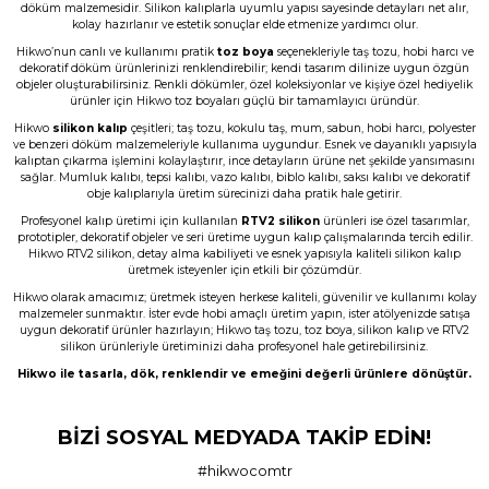
B... A... | 03/06/2026
döküm malzemesidir. Silikon kalıplarla uyumlu yapısı sayesinde detayları net alır,
kolay hazırlanır ve estetik sonuçlar elde etmenize yardımcı olur.
Hikwo’nun canlı ve kullanımı pratik
toz boya
seçenekleriyle taş tozu, hobi harcı ve
Memnun kaldım, Ürün gerçekten harika
dekoratif döküm ürünlerinizi renklendirebilir; kendi tasarım dilinize uygun özgün
objeler oluşturabilirsiniz. Renkli dökümler, özel koleksiyonlar ve kişiye özel hediyelik
N... E... | 01/06/2026
ürünler için Hikwo toz boyaları güçlü bir tamamlayıcı üründür.
Hikwo
silikon kalıp
çeşitleri; taş tozu, kokulu taş, mum, sabun, hobi harcı, polyester
Çok başarılı gerçekten.
ve benzeri döküm malzemeleriyle kullanıma uygundur. Esnek ve dayanıklı yapısıyla
kalıptan çıkarma işlemini kolaylaştırır, ince detayların ürüne net şekilde yansımasını
N... E... | 01/06/2026
sağlar. Mumluk kalıbı, tepsi kalıbı, vazo kalıbı, biblo kalıbı, saksı kalıbı ve dekoratif
obje kalıplarıyla üretim sürecinizi daha pratik hale getirir.
Profesyonel kalıp üretimi için kullanılan
RTV2 silikon
ürünleri ise özel tasarımlar,
Ürün çok güzel hediye için teşekkür
prototipler, dekoratif objeler ve seri üretime uygun kalıp çalışmalarında tercih edilir.
ederim
Hikwo RTV2 silikon, detay alma kabiliyeti ve esnek yapısıyla kaliteli silikon kalıp
üretmek isteyenler için etkili bir çözümdür.
F... Ö... | 16/05/2026
Hikwo olarak amacımız; üretmek isteyen herkese kaliteli, güvenilir ve kullanımı kolay
malzemeler sunmaktır. İster evde hobi amaçlı üretim yapın, ister atölyenizde satışa
uygun dekoratif ürünler hazırlayın; Hikwo taş tozu, toz boya, silikon kalıp ve RTV2
Firmanın hizmet ve iletişiminden
silikon ürünleriyle üretiminizi daha profesyonel hale getirebilirsiniz.
memnunum
Hikwo ile tasarla, dök, renklendir ve emeğini değerli ürünlere dönüştür.
A... G... | 21/04/2026
BİZİ SOSYAL MEDYADA TAKİP EDİN!
Taş tozu rengi ve dokusu çok güzel ,
gayet başarılı ürün ilk kez aldım ama
son olmayacak gibi
#hikwocomtr