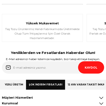
murat suat aydın | 25/01/2026
Ürünler gerçekten çok güzel; iki kez
aldım ve Allah izin verirse üçüncü kez
almayı düşünüyorum.
Yüksek Mukavemet
Halema Elyasen | 19/01/2026
Taş Tozu Ürünlerimiz Kendi Fabrikamızda Üretilmekte
Taş Tozu
Olup Tüm İhtiyaçlarınız İçin Özel Olarak
Parlak ve Öz
Hazırlanmaktadır.
Deneyimini Paylaş
Yeniliklerden ve Fırsatlardan Haberdar Olun!
E-Mail adresinizi haber listemize kaydedin, bizi takip etmeye başlayın.
KAYDOL
YERLİ ÜRETİM
ŞOK İNDİRİM FIRSATLARI
12 AYA VARAN TAKSİT İMKAN
Müşteri Hizmetleri
Kurumsal