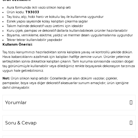
Aura formunda ikili vazo silikon kalıp seti
Ürün kodu:
T93033
Taş tozu, alçı, hobi harcı ve kokulu taş ile kullanıma uygundur
Esnek yapısı sayesinde kolay kalıptan çıkarma sağlar
Takım halinde dekoratif vazo üretimi için idealdir
Kuru çiçek, pampas ve dekoratif dallarla kullanılabilecek ürünler hazırlanabilir
Boyama, vernikleme, eskitme, yaldız ve mermer desen uygulamalarına uygundur
Tekrar tekrar kullanılabilir yapıdadır
Kullanım Önerisi:
Taş tozu karışımınızı hazırladıktan sonra kalıplara yavaş ve kontrollü şekilde dökün.
Hava kabarcıklarını azaltmak için kalıpları hafifçe zemine vurun. Ürünler yeterince
sertleştikten sonra dikkatlice kalıptan çıkarın. Tam kuruma sonrasında vazoları doğal
taş görünümüyle kullanabilir veya dilediğiniz renkte boyayarak dekorasyon tarzınıza
uygun hale getirebilirsiniz.
Not:
Ürün silikon kalıp setidir. Görsellerde yer alan döküm vazolar, çiçekler,
pampaslar, boya veya diğer dekoratif aksesuarlar sunum amaçlıdır; ürün içeriğine
dahil olmayabilir.
Yorumlar
Soru & Cevap
Bu ürüne ilk yorumu siz yapın!