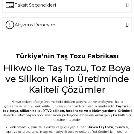
Yorum Yaz
Taksit Seçenekleri
Ürün hakkında henüz soru sorulmamış.
Alışveriş Deneyimi
Soru Sor
-- Siz var ya siz harikuladesiniz +++++ --
Özellikle silikon kalıpların kalitesini
gördükten sonra keşke daha önce
tanışsaydık dedim. -- Bakalım taş
Türkiye’nin Taş Tozu Fabrikası
tozunun kalitesi nasıl çıkacak???
Hikwo ile Taş Tozu, Toz Boya
E... M... | 18/07/2026
ve Silikon Kalıp Üretiminde
Öncelikle ürünü çok beğendim. Sipariş ve
tedarik aşamasında hem mail hem SMS
Kaliteli Çözümler
ile bilgilendirme geldi. Kargo ďa çabuk
ulaştı. Tozların 5 er kilo paketlenmesi çok
kullanışlı bence de. Teşekkürler
Hikwo, dekoratif obje üretimi, hobi döküm çalışmaları ve profesyonel kalıp
uygulamaları için yüksek kaliteli ürünler sunan yerli bir üretim markasıdır.
Taş tozu
,
G... D... | 19/06/2026
toz boya
,
silikon kalıp
,
RTV2 silikon
, hobi harcı ve döküm yardımcı ürünleri
ile evde üretim yapan hobi severlerden profesyonel atölyelere kadar geniş bir kullanıcı
kitlesine hitap eder.
Taş tozu çok iyi kusursuz ürün elde
ediliyor sevkiyat hızlı
Yüksek beyazlık, pürüzsüz yüzey ve güçlü yapı sunan
Hikwo taş tozu
, mumluk,
tepsi, vazo, biblo, saksı, magnet, hediyelik obje ve dekoratif set üretimi için ideal bir