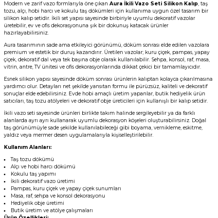
Modern ve zarif vazo formlarıyla öne çıkan
Aura İkili Vazo Seti Silikon Kalıp
, taş
tozu, alçı, hobi harcı ve kokulu taş dökümleri için kullanıma uygun özel tasarım bir
silikon kalıp setidir. İkili set yapısı sayesinde birbiriyle uyumlu dekoratif vazolar
üretebilir, ev ve ofis dekorasyonuna şık bir dokunuş katacak ürünler
hazırlayabilirsiniz.
Aura tasarımının sade ama etkileyici görünümü, döküm sonrası elde edilen vazolara
premium ve estetik bir duruş kazandırır. Üretilen vazolar; kuru çiçek, pampas, yapay
çiçek, dekoratif dal veya tek başına obje olarak kullanılabilir. Sehpa, konsol, raf, masa,
vitrin, antre, TV ünitesi ve ofis dekorasyonlarında dikkat çekici bir tamamlayıcıdır.
Esnek silikon yapısı sayesinde döküm sonrası ürünlerin kalıptan kolayca çıkarılmasına
yardımcı olur. Detayları net şekilde yansıtan formu ile pürüzsüz, kaliteli ve dekoratif
sonuçlar elde edebilirsiniz. Evde hobi amaçlı üretim yapanlar, butik hediyelik ürün
satıcıları, taş tozu atölyeleri ve dekoratif obje üreticileri için kullanışlı bir kalıp setidir.
İkili vazo seti sayesinde ürünleri birlikte takım halinde sergileyebilir ya da farklı
alanlarda ayrı ayrı kullanarak uyumlu dekorasyon köşeleri oluşturabilirsiniz. Doğal
taş görünümüyle sade şekilde kullanılabileceği gibi boyama, vernikleme, eskitme,
yaldız veya mermer desen uygulamalarıyla kişiselleştirilebilir.
Kullanım Alanları:
Taş tozu dökümü
Alçı ve hobi harcı dökümü
Kokulu taş yapımı
İkili dekoratif vazo üretimi
Pampas, kuru çiçek ve yapay çiçek sunumları
Masa, raf, sehpa ve konsol dekorasyonu
Hediyelik obje üretimi
Butik üretim ve atölye çalışmaları
Ürün Özellikleri: