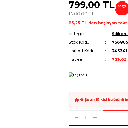
799,00 TL
%33
indirim
1.200,00 TL
85,25 TL den başlayan taksi
Kategori
Silikon 
Stok Kodu
75680
Barkod Kodu
34534
Havale
759,05 