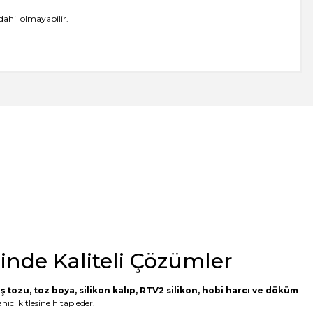
dahil olmayabilir.
minde Kaliteli Çözümler
ş tozu
,
toz boya
,
silikon kalıp
,
RTV2 silikon
, hobi harcı ve döküm
ıcı kitlesine hitap eder.