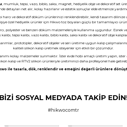
u
, mumluk, tepsi, vazo, biblo, saksı, magnet, hediyelik obje ve dekoratif set ür
nde detayları net alır, kolay hazırlanır ve estetik sonuçlar elde etmenize yardımc
bi harcı ve dekoratif döküm ürünlerinizi renklendirebilir; kendi tasarım dilinize
işiye özel hediyelik ürünler için Hikwo toz boyaları güçlü bir tamamlayıcı ürü
rcı, polyester ve benzeri döküm malzemeleriyle kullanıma uygundur. Esnek ve da
ıbı, tepsi kalıbı, vazo kalıbı, biblo kalıbı, saksı kalıbı ve dekoratif obje kalıpla
sarımlar, prototipler, dekoratif objeler ve seri üretime uygun kalıp çalışmaların
kaliteli silikon kalıp üretmek isteyenler için etkili bir çözümdür.
lanımı kolay malzemeler sunmaktır. İster evde hobi amaçlı üretim yapın, ister 
likon kalıp ve RTV2 silikon ürünleriyle üretiminizi daha profesyonel hale getirebi
kwo ile tasarla, dök, renklendir ve emeğini değerli ürünlere dönüşt
dım ama son olmayacak gibi
BİZİ SOSYAL MEDYADA TAKİP EDİN
çüncü kez almayı düşünüyorum.
#hikwocomtr