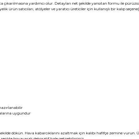
çıkarılmasına yardımcı olur. Detayları net şekilde yansıtan formu ile pürüzsüz, 
k ürün satıcıları, atölyeler ve yaratıcı üreticiler için kullanışlı bir kalıp seçeneğ
hazırlanabilir
alarına uygundur
şekilde dökün. Hava kabarcıklarını azaltmak için kalıbı hafifçe zemine vurun. Ür
enkte boyayarak dekoratif hale getirebilirsiniz.