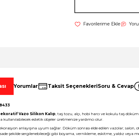
Yor
ası
Yorumlar
Taksit Seçenekleri
Soru & Cevap
98433
ekoratif Vazo Silikon Kalıp
, taş tozu, alçı, hobi harcı ve kokulu taş döküml
 kullanılabilecek estetik objeler üretmenize yardımcı olur.
asyon anlayışına uyum sağlar. Döküm sonrası elde edilen vazolar; salon, ofis, 
ade şekilde sergilenebileceği gibi boyama, vernikleme, eskitme, yaldız veya mer