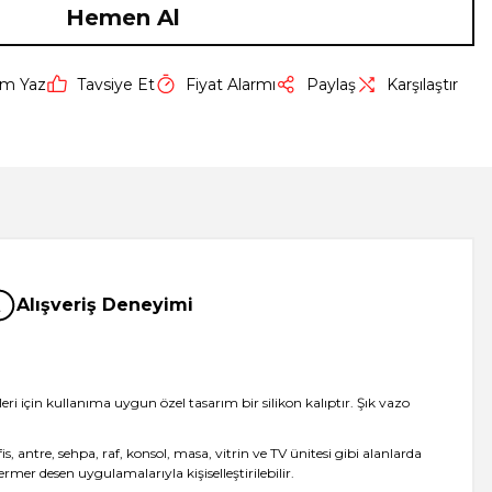
Hemen Al
um Yaz
Tavsiye Et
Fiyat Alarmı
Paylaş
Karşılaştır
Alışveriş Deneyimi
eri için kullanıma uygun özel tasarım bir silikon kalıptır. Şık vazo
antre, sehpa, raf, konsol, masa, vitrin ve TV ünitesi gibi alanlarda
mer desen uygulamalarıyla kişiselleştirilebilir.