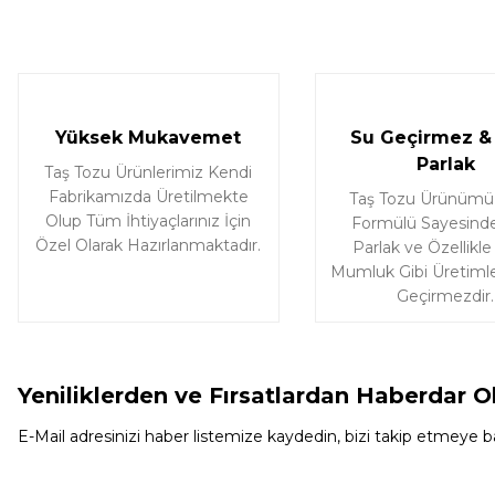
Deneyimini Paylaş
Yüksek Mukavemet
Su Geçirmez & 
Parlak
Taş Tozu Ürünlerimiz Kendi
Fabrikamızda Üretilmekte
Taş Tozu Ürünümü
Olup Tüm İhtiyaçlarınız İçin
Formülü Sayesinde
Özel Olarak Hazırlanmaktadır.
Parlak ve Özellikle
Mumluk Gibi Üretimle
Geçirmezdir.
Yeniliklerden ve Fırsatlardan Haberdar O
E-Mail adresinizi haber listemize kaydedin, bizi takip etmeye ba