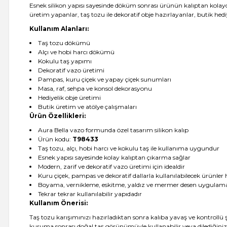
Esnek silikon yapısı sayesinde döküm sonrası ürünün kalıptan kolayca 
üretim yapanlar, taş tozu ile dekoratif obje hazırlayanlar, butik hediyeli
Kullanım Alanları:
Taş tozu dökümü
Alçı ve hobi harcı dökümü
Kokulu taş yapımı
Dekoratif vazo üretimi
Pampas, kuru çiçek ve yapay çiçek sunumları
Masa, raf, sehpa ve konsol dekorasyonu
Hediyelik obje üretimi
Butik üretim ve atölye çalışmaları
Ürün Özellikleri:
Aura Bella vazo formunda özel tasarım silikon kalıp
Ürün kodu:
T98433
Taş tozu, alçı, hobi harcı ve kokulu taş ile kullanıma uygundur
Esnek yapısı sayesinde kolay kalıptan çıkarma sağlar
Modern, zarif ve dekoratif vazo üretimi için idealdir
Kuru çiçek, pampas ve dekoratif dallarla kullanılabilecek ürünler 
Boyama, vernikleme, eskitme, yaldız ve mermer desen uygulam
Tekrar tekrar kullanılabilir yapıdadır
Kullanım Önerisi:
Taş tozu karışımınızı hazırladıktan sonra kalıba yavaş ve kontrollü 
kuruma sonrası doğal taş görünümüyle kullanabilir veya dilediğiniz r