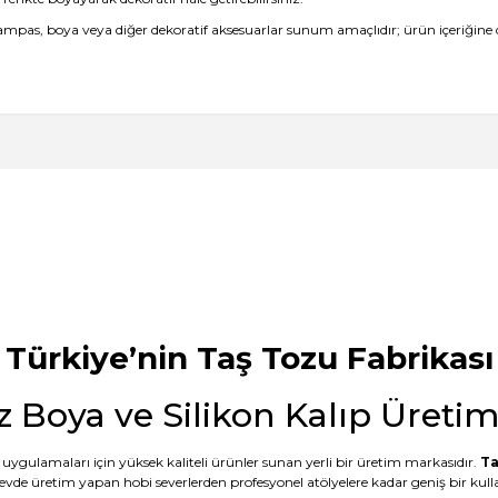
pampas, boya veya diğer dekoratif aksesuarlar sunum amaçlıdır; ürün içeriğine 
 kalitesini gördükten sonra keşke daha
ak???
Ürün hakkında henüz soru sorulmamış.
Bu ürüne ilk yorumu siz yapın!
Yorum Yaz
Soru Sor
mail hem SMS ile bilgilendirme
anışlı bence de. Teşekkürler
Türkiye’nin Taş Tozu Fabrikası
z Boya ve Silikon Kalıp Üreti
uygulamaları için yüksek kaliteli ürünler sunan yerli bir üretim markasıdır.
Ta
 evde üretim yapan hobi severlerden profesyonel atölyelere kadar geniş bir kullan