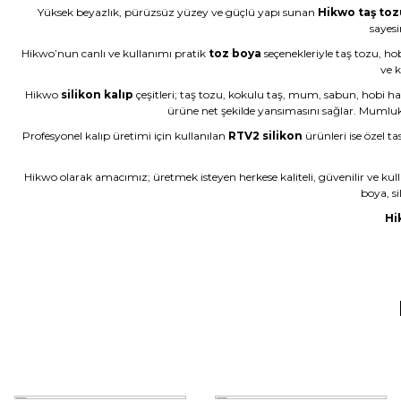
Yüksek beyazlık, pürüzsüz yüzey ve güçlü yapı sunan
Hikwo taş toz
Çok başarılı gerçekten.
sayesi
Hikwo’nun canlı ve kullanımı pratik
toz boya
seçenekleriyle taş tozu, ho
N... E... | 01/06/2026
ve k
Hikwo
silikon kalıp
çeşitleri; taş tozu, kokulu taş, mum, sabun, hobi ha
Ürün çok güzel hediye için teşekkür ederim
ürüne net şekilde yansımasını sağlar. Mumluk kal
F... Ö... | 16/05/2026
Profesyonel kalıp üretimi için kullanılan
RTV2 silikon
ürünleri ise özel ta
Hikwo olarak amacımız; üretmek isteyen herkese kaliteli, güvenilir ve kul
Firmanın hizmet ve iletişiminden memnunum
boya, si
A... G... | 21/04/2026
Hi
Taş tozu rengi ve dokusu çok güzel , gayet başarılı ürün ilk kez al
murat suat aydın | 25/01/2026
Ürünler gerçekten çok güzel; iki kez aldım ve Allah izin verirse ü
Halema Elyasen | 19/01/2026