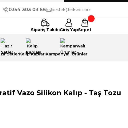
0354 303 03 66
destek@hikwo.com
Sipariş Takibi
Giriş Yap
Sepet
zır Setler
Kalıp Kapları
Kampanyalı Ürünler
atif Vazo Silikon Kalıp - Taş Tozu