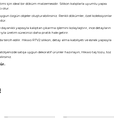
etimi için ideal bir döküm malzemesidir. Silikon kalıplarla uyumlu yapısı
ı olur.
 uygun özgün objeler oluşturabilirsiniz. Renkli dökümler, özel koleksiyonlar
ndür.
yanıklı yapısıyla kalıptan çıkarma işlemini kolaylaştırır, ince detayların
rıyla üretim sürecinizi daha pratik hale getirir.
da tercih edilir. Hikwo RTV2 silikon, detay alma kabiliyeti ve esnek yapısıyla
atölyenizde satışa uygun dekoratif ürünler hazırlayın; Hikwo taş tozu, toz
lirsiniz.
ür.
!