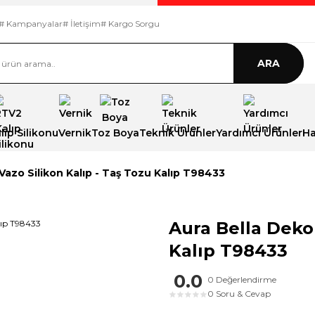
# Kampanyalar
# İletişim
# Kargo Sorgu
ARA
ıp Silikonu
Vernik
Toz Boya
Teknik Ürünler
Yardımcı Ürünler
Ha
Vazo Silikon Kalıp - Taş Tozu Kalıp T98433
Aura Bella Dekor
Kalıp T98433
0.0
0 Değerlendirme
0 Soru & Cevap
★
★
★
★
★