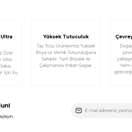
Ultra
Yüksek Tutuculuk
Çevrey
Taş Tozu Ürünlerimiz Yüksek
Doğaya
Boya ve Vernik Tutuculuğuna
çevr
z Özel
Sahiptir. Tüm Boyalar ile
yaklaşı
 Ultra
Çalışmanıza İmkan Sağlar.
hem d
 Saksı,
geleceği 
r İçin Su
lun!
şlayın.