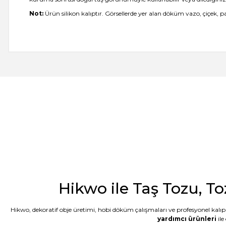
Not:
Ürün silikon kalıptır. Görsellerde yer alan döküm vazo, çiçek, 
-- Siz var ya siz harikuladesiniz +++++ -- Özellikle silikon kalıpların
önce tanışsaydık dedim. -- Bakalım taş tozunun kalitesi nasıl çıkac
E... M... | 18/07/2026
Öncelikle ürünü çok beğendim. Sipariş ve tedarik aşamasında hem 
geldi. Kargo ďa çabuk ulaştı. Tozların 5 er kilo paketlenmesi çok kull
G... D... | 19/06/2026
Taş tozu çok iyi kusursuz ürün elde ediliyor sevkiyat hızlı
B... A... | 03/06/2026
Hikwo ile Taş Tozu, To
Memnun kaldım, Ürün gerçekten harika
Hikwo, dekoratif obje üretimi, hobi döküm çalışmaları ve profesyonel kalıp 
N... E... | 01/06/2026
yardımcı ürünleri
ile