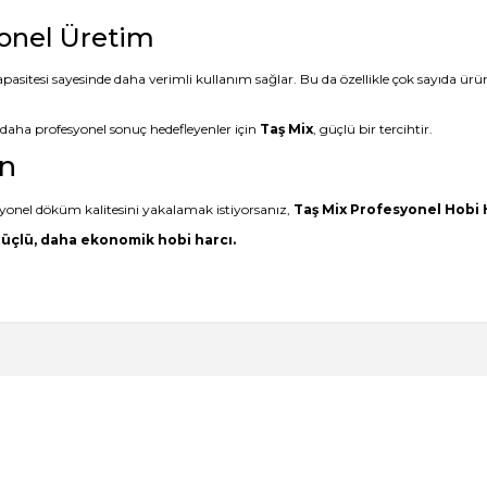
onel Üretim
pasitesi sayesinde daha verimli kullanım sağlar. Bu da özellikle çok sayıda ür
aha profesyonel sonuç hedefleyenler için
Taş Mix
, güçlü bir tercihtir.
ün
onel döküm kalitesini yakalamak istiyorsanız,
Taş Mix Profesyonel Hobi 
güçlü, daha ekonomik hobi harcı.
 kalitesini gördükten sonra keşke daha
ak???
Ürün hakkında henüz soru sorulmamış.
Bu ürüne ilk yorumu siz yapın!
Write a Comment
Ask a Question
mail hem SMS ile bilgilendirme
anışlı bence de. Teşekkürler