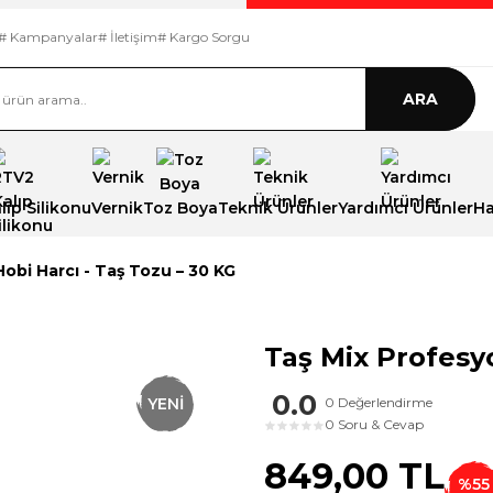
# Kampanyalar
# İletişim
# Kargo Sorgu
ARA
ıp Silikonu
Vernik
Toz Boya
Teknik Ürünler
Yardımcı Ürünler
Ha
obi Harcı - Taş Tozu – 30 KG
Taş Mix Profesyo
0.0
YENİ
0 Değerlendirme
0 Soru & Cevap
★
★
★
★
★
849,00 TL
%55