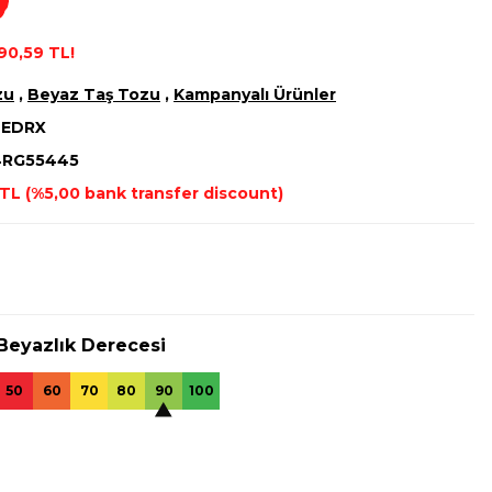
m
90,59 TL!
zu
,
Beyaz Taş Tozu
,
Kampanyalı Ürünler
LEDRX
4RG55445
TL (%5,00 bank transfer discount)
Beyazlık Derecesi
50
60
70
80
90
100