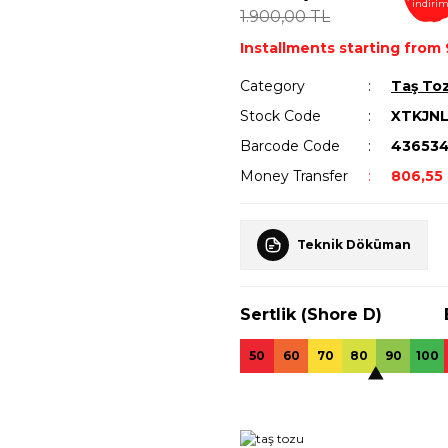
indiri
1.900,00 TL
Installments starting from 
Category
Taş To
Stock Code
XTKJN
Barcode Code
43653
Money Transfer
806,55 
Teknik Döküman
Sertlik (Shore D)
50
60
70
80
90
100