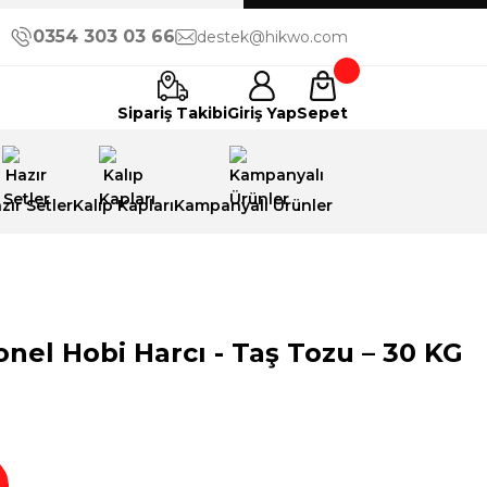
0354 303 03 66
destek@hikwo.com
Sipariş Takibi
Giriş Yap
Sepet
zır Setler
Kalıp Kapları
Kampanyalı Ürünler
nel Hobi Harcı - Taş Tozu – 30 KG