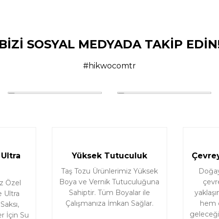
dım ama son olmayacak gibi
BİZİ SOSYAL MEDYADA TAKİP EDİN
çüncü kez almayı düşünüyorum.
#hikwocomtr
Ultra
Yüksek Tutuculuk
Çevrey
Taş Tozu Ürünlerimiz Yüksek
Doğaya
Boya ve Vernik Tutuculuğuna
çevr
z Özel
Sahiptir. Tüm Boyalar ile
yaklaşı
 Ultra
Çalışmanıza İmkan Sağlar.
hem d
 Saksı,
geleceği 
r İçin Su