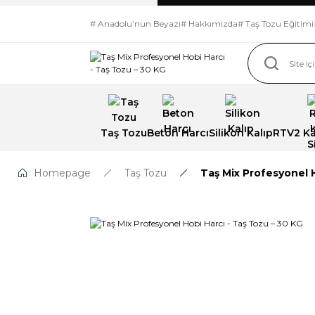
# Anadolu’nun Beyazı
# Hakkımızda
# Taş Tozu Eğitimi
Taş Tozu
Beton Harcı
Silikon Kalıp
RTV2 Kal
Homepage
Taş Tozu
Taş Mix Profesyonel H