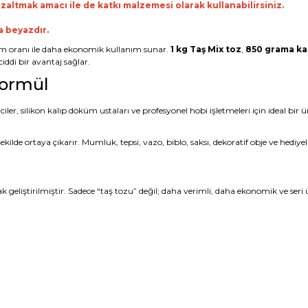
zaltmak amacı ile de katkı malzemesi olarak kullanabilirsiniz.
a beyazdır.
ım oranı ile daha ekonomik kullanım sunar.
1 kg Taş Mix toz
,
850 grama ka
iddi bir avantaj sağlar.
Formül
ciler, silikon kalıp döküm ustaları ve profesyonel hobi işletmeleri için ideal b
kilde ortaya çıkarır. Mumluk, tepsi, vazo, biblo, saksı, dekoratif obje ve hediye
 geliştirilmiştir. Sadece “taş tozu” değil; daha verimli, daha ekonomik ve ser