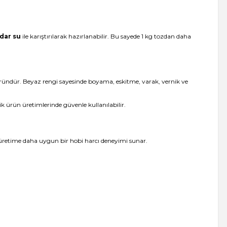
dar su
ile karıştırılarak hazırlanabilir. Bu sayede 1 kg tozdan daha
ir üründür. Beyaz rengi sayesinde boyama, eskitme, varak, vernik ve
lik ürün üretimlerinde güvenle kullanılabilir.
i üretime daha uygun bir hobi harcı deneyimi sunar.