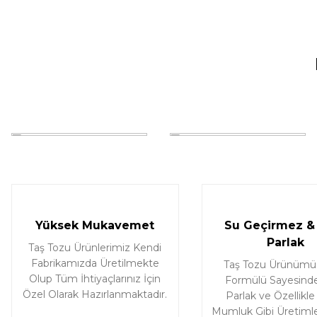
Taş tozu rengi ve dokusu çok güzel , gayet başarılı ürün ilk kez al
murat suat aydın | 25/01/2026
Ürünler gerçekten çok güzel; iki kez aldım ve Allah izin verirse ü
Halema Elyasen | 19/01/2026
Share Your Experience
Yüksek Mukavemet
Su Geçirmez & 
Parlak
Taş Tozu Ürünlerimiz Kendi
Fabrikamızda Üretilmekte
Taş Tozu Ürünümü
Olup Tüm İhtiyaçlarınız İçin
Formülü Sayesinde
Özel Olarak Hazırlanmaktadır.
Parlak ve Özellikle
Mumluk Gibi Üretimle