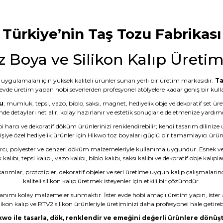
Türkiye’nin Taş Tozu Fabrikası
z Boya ve Silikon Kalıp Üreti
uygulamaları için yüksek kaliteli ürünler sunan yerli bir üretim markasıdır.
Ta
 evde üretim yapan hobi severlerden profesyonel atölyelere kadar geniş bir kullan
u
, mumluk, tepsi, vazo, biblo, saksı, magnet, hediyelik obje ve dekoratif set ür
nde detayları net alır, kolay hazırlanır ve estetik sonuçlar elde etmenize yardımc
bi harcı ve dekoratif döküm ürünlerinizi renklendirebilir; kendi tasarım dilinize
işiye özel hediyelik ürünler için Hikwo toz boyaları güçlü bir tamamlayıcı ürü
rcı, polyester ve benzeri döküm malzemeleriyle kullanıma uygundur. Esnek ve da
ıbı, tepsi kalıbı, vazo kalıbı, biblo kalıbı, saksı kalıbı ve dekoratif obje kalıpla
sarımlar, prototipler, dekoratif objeler ve seri üretime uygun kalıp çalışmaların
kaliteli silikon kalıp üretmek isteyenler için etkili bir çözümdür.
lanımı kolay malzemeler sunmaktır. İster evde hobi amaçlı üretim yapın, ister 
likon kalıp ve RTV2 silikon ürünleriyle üretiminizi daha profesyonel hale getirebi
kwo ile tasarla, dök, renklendir ve emeğini değerli ürünlere dönüşt