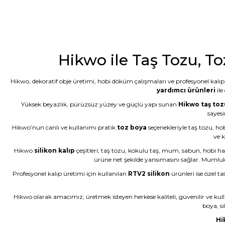
G... D... | 19/06/2026
Taş tozu çok iyi kusursuz ürün elde ediliyor sevkiyat hızlı
B... A... | 03/06/2026
Hikwo ile Taş Tozu, To
Memnun kaldım, Ürün gerçekten harika
Hikwo, dekoratif obje üretimi, hobi döküm çalışmaları ve profesyonel kalıp 
N... E... | 01/06/2026
yardımcı ürünleri
ile
Yüksek beyazlık, pürüzsüz yüzey ve güçlü yapı sunan
Hikwo taş toz
Çok başarılı gerçekten.
sayesi
Hikwo’nun canlı ve kullanımı pratik
toz boya
seçenekleriyle taş tozu, ho
N... E... | 01/06/2026
ve k
Hikwo
silikon kalıp
çeşitleri; taş tozu, kokulu taş, mum, sabun, hobi ha
Ürün çok güzel hediye için teşekkür ederim
ürüne net şekilde yansımasını sağlar. Mumluk kal
F... Ö... | 16/05/2026
Profesyonel kalıp üretimi için kullanılan
RTV2 silikon
ürünleri ise özel ta
Hikwo olarak amacımız; üretmek isteyen herkese kaliteli, güvenilir ve kul
Firmanın hizmet ve iletişiminden memnunum
boya, si
A... G... | 21/04/2026
Hi