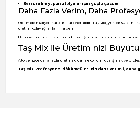
Seri üretim yapan atölyeler için güçlü çözüm
Daha Fazla Verim, Daha Profesy
Üretimde maliyet, kalite kadar önemlidir. Taş Mix, yüksek su alma ka
üretim kolaylığı anlamına gelir.
Her dökümde daha kontrollü bir karışım, daha ekonomik üretim ve d
Taş Mix ile Üretiminizi Büyüt
Atölyenizde daha fazla üretmek, daha ekonomik çalışmak ve profesy
Taş Mix: Profesyonel dökümcüler için daha verimli, daha 
-- Siz var ya siz harikuladesiniz +++++ -- Özellikle silikon kalıpların
önce tanışsaydık dedim. -- Bakalım taş tozunun kalitesi nasıl çıkac
E... M... | 18/07/2026
Öncelikle ürünü çok beğendim. Sipariş ve tedarik aşamasında hem 
geldi. Kargo ďa çabuk ulaştı. Tozların 5 er kilo paketlenmesi çok kull