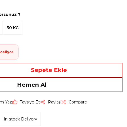
yorsunuz ?
30 KG
Sepete Ekle
Hemen Al
um Yaz
Tavsiye Et
Paylaş
Compare
In-stock Delivery