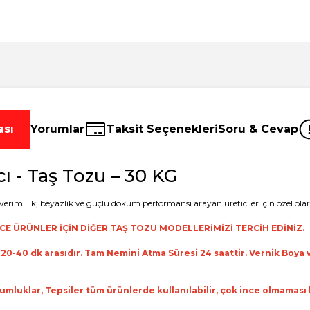
ası
Yorumlar
Taksit Seçenekleri
Soru & Cevap
ı - Taş Tozu – 30 KG
 verimlilik, beyazlık ve güçlü döküm performansı arayan üreticiler için özel ola
CE ÜRÜNLER İÇİN DİĞER
TAŞ TOZU
MODELLERİMİZİ TERCİH EDİNİZ.
20-40 dk arasıdır. Tam Nemini Atma Süresi 24 saattir. Vernik Boya
umluklar, Tepsiler tüm ürünlerde kullanılabilir, çok ince olmaması k