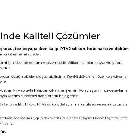
minde Kaliteli Çözümler
ş tozu
,
toz boya
,
silikon kalıp
,
RTV2 silikon
, hobi harcı ve döküm
ıcı kitlesine hitap eder.
etimi için ideal bir döküm malzemesidir. Silikon kalıplarla uyumlu yapısı
ı olur.
 uygun özgün objeler oluşturabilirsiniz. Renkli dökümler, özel koleksiyonlar
ndür.
yanıklı yapısıyla kalıptan çıkarma işlemini kolaylaştırır, ince detayların
rıyla üretim sürecinizi daha pratik hale getirir.
da tercih edilir. Hikwo RTV2 silikon, detay alma kabiliyeti ve esnek yapısıyla
atölyenizde satışa uygun dekoratif ürünler hazırlayın; Hikwo taş tozu, toz
lirsiniz.
ür.