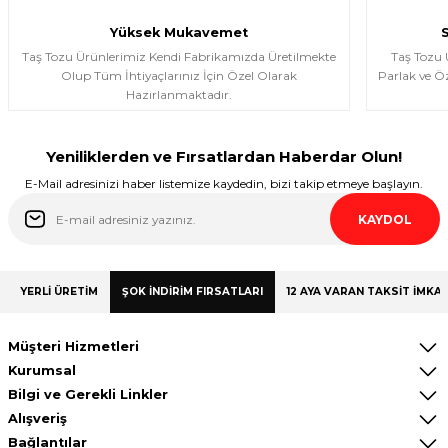
aldım ve Allah izin verirse üçüncü kez
almayı düşünüyorum.
Yüksek Mukavemet
Halema Elyasen | 19/01/2026
Taş Tozu Ürünlerimiz Kendi Fabrikamızda Üretilmekte
Taş Tozu
Olup Tüm İhtiyaçlarınız İçin Özel Olarak
Parlak ve Öz
Hazırlanmaktadır.
Share Your Experience
Yeniliklerden ve Fırsatlardan Haberdar Olun!
E-Mail adresinizi haber listemize kaydedin, bizi takip etmeye başlayın.
KAYDOL
YERLİ ÜRETİM
ŞOK İNDİRİM FIRSATLARI
12 AYA VARAN TAKSİT İMKAN
Müşteri Hizmetleri
Kurumsal
Bilgi ve Gerekli Linkler
Alışveriş
Bağlantılar