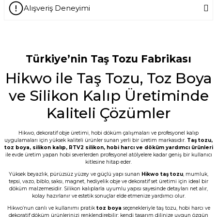
Alışveriş Deneyimi
Ask a Question
-- Siz var ya siz harikuladesiniz +++++ --
Özellikle silikon kalıpların kalitesini
gördükten sonra keşke daha önce
tanışsaydık dedim. -- Bakalım taş
Türkiye’nin Taş Tozu Fabrikası
tozunun kalitesi nasıl çıkacak???
Hikwo ile Taş Tozu, Toz Boya
E... M... | 18/07/2026
ve Silikon Kalıp Üretiminde
Öncelikle ürünü çok beğendim. Sipariş ve
tedarik aşamasında hem mail hem SMS
Kaliteli Çözümler
ile bilgilendirme geldi. Kargo ďa çabuk
ulaştı. Tozların 5 er kilo paketlenmesi çok
kullanışlı bence de. Teşekkürler
Hikwo, dekoratif obje üretimi, hobi döküm çalışmaları ve profesyonel kalıp
uygulamaları için yüksek kaliteli ürünler sunan yerli bir üretim markasıdır.
Taş tozu
,
G... D... | 19/06/2026
toz boya
,
silikon kalıp
,
RTV2 silikon
, hobi harcı ve döküm yardımcı ürünleri
ile evde üretim yapan hobi severlerden profesyonel atölyelere kadar geniş bir kullanıcı
kitlesine hitap eder.
Taş tozu çok iyi kusursuz ürün elde
ediliyor sevkiyat hızlı
Yüksek beyazlık, pürüzsüz yüzey ve güçlü yapı sunan
Hikwo taş tozu
, mumluk,
tepsi, vazo, biblo, saksı, magnet, hediyelik obje ve dekoratif set üretimi için ideal bir
B... A... | 03/06/2026
döküm malzemesidir. Silikon kalıplarla uyumlu yapısı sayesinde detayları net alır,
kolay hazırlanır ve estetik sonuçlar elde etmenize yardımcı olur.
Hikwo’nun canlı ve kullanımı pratik
toz boya
seçenekleriyle taş tozu, hobi harcı ve
Memnun kaldım, Ürün gerçekten harika
dekoratif döküm ürünlerinizi renklendirebilir; kendi tasarım dilinize uygun özgün