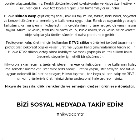
objeler oluşturabilirsiniz. Renkli dökümler, özel koleksiyonlar ve kişiye özel hediyelik
N... E... | 01/06/2026
ürünler için Hikwo toz boyaları güçlü bir tamamlayıcı üründür.
Hikwo
silikon kalıp
çeşitleri; taş tozu, kokulu taş, mum, sabun, hobi harcı, polyester
Çok başarılı gerçekten.
ve benzeri döküm malzemeleriyle kullanıma uygundur. Esnek ve dayanıklı yapısıyla
kalıptan çıkarma işlemini kolaylaştırır, ince detayların ürüne net şekilde yansımasını
N... E... | 01/06/2026
sağlar. Mumluk kalıbı, tepsi kalıbı, vazo kalıbı, biblo kalıbı, saksı kalıbı ve dekoratif
obje kalıplarıyla üretim sürecinizi daha pratik hale getirir.
Profesyonel kalıp üretimi için kullanılan
RTV2 silikon
ürünleri ise özel tasarımlar,
Ürün çok güzel hediye için teşekkür
prototipler, dekoratif objeler ve seri üretime uygun kalıp çalışmalarında tercih edilir.
ederim
Hikwo RTV2 silikon, detay alma kabiliyeti ve esnek yapısıyla kaliteli silikon kalıp
üretmek isteyenler için etkili bir çözümdür.
F... Ö... | 16/05/2026
Hikwo olarak amacımız; üretmek isteyen herkese kaliteli, güvenilir ve kullanımı kolay
malzemeler sunmaktır. İster evde hobi amaçlı üretim yapın, ister atölyenizde satışa
uygun dekoratif ürünler hazırlayın; Hikwo taş tozu, toz boya, silikon kalıp ve RTV2
Firmanın hizmet ve iletişiminden
silikon ürünleriyle üretiminizi daha profesyonel hale getirebilirsiniz.
memnunum
Hikwo ile tasarla, dök, renklendir ve emeğini değerli ürünlere dönüştür.
A... G... | 21/04/2026
BİZİ SOSYAL MEDYADA TAKİP EDİN!
Taş tozu rengi ve dokusu çok güzel ,
gayet başarılı ürün ilk kez aldım ama
son olmayacak gibi
#hikwocomtr
murat suat aydın | 25/01/2026
Ürünler gerçekten çok güzel; iki kez