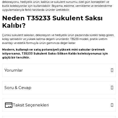
dekorasyonu, hediyelik ürün, kaktüs ve sukulent sunumu, özel gün konseptleri ve
butik koleksiyonlar için kullanılabilir. Boyama, eskitme, vernikleme ve renklendirme
uygulamalarıyla farklı tarzlarda ürünler üretilebilir.
Neden T35233 Sukulent Saksı
Kalıbı?
Çünkü sukulent saksıları, dekorasyon ve hediyelik ürün pazarında sürekli talep gören,
kolay satılabilir ve yüksek katma değerli ürünlerdir. T35233 modeli, pratik üretim
avantajı ve estetik formuyla ürün gamınıza değer katar.
Modern, kullanışlı ve satış potansiyeli yüksek mini saksılar üretmek
istiyorsanız, T35233 Sukulent Saksı Silikon Kalıbı koleksiyonunuz için
güçlü bir tercihtir.
Yorumlar
Soru & Cevap
Bu ürüne ilk yorumu siz yapın!
Write a Comment
Taksit Seçenekleri
Ürün hakkında henüz soru sorulmamış.