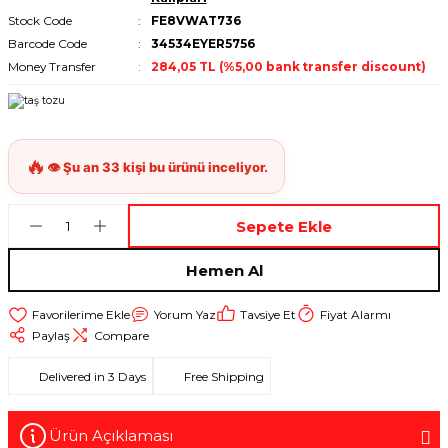
Stock Code
FE8VWAT736
Barcode Code
34534EYER5756
Money Transfer
284,05 TL (%5,00 bank transfer discount)
Sepete Ekle
Hemen Al
Yorum Yaz
Tavsiye Et
Fiyat Alarmı
Paylaş
Compare
Delivered in 3 Days
Free Shipping
Ürün Açıklaması