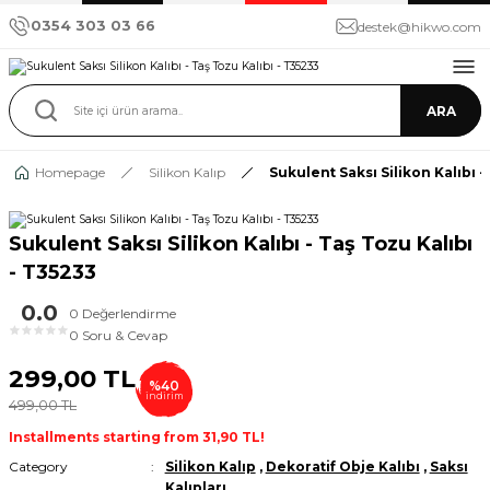
0354 303 03 66
destek@hikwo.com
ARA
Homepage
Silikon Kalıp
Sukulent Saksı Silikon Kalıbı -
Sukulent Saksı Silikon Kalıbı - Taş Tozu Kalıbı
- T35233
0.0
0 Değerlendirme
★
★
★
★
★
0 Soru & Cevap
299,00 TL
%40
indirim
499,00 TL
Installments starting from 31,90 TL!
Category
Silikon Kalıp
,
Dekoratif Obje Kalıbı
,
Saksı
Kalıpları