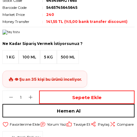
Stock Code
645456HGT665
Barcode Code
5465745645645
Market Price
240
Money Transfer
141,55 TL (%5,00 bank transfer discount)
Ne Kadar Sipariş Vermek İstiyorsunuz ?
1 KG
100 ML
5 KG
500 ML
Sepete Ekle
Hemen Al
Yorum Yaz
Tavsiye Et
Paylaş
Compare