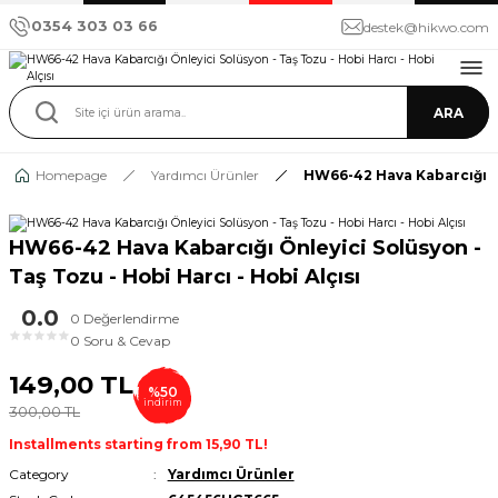
0354 303 03 66
destek@hikwo.com
ARA
Homepage
Yardımcı Ürünler
HW66-42 Hava Kabarcığı Önl
HW66-42 Hava Kabarcığı Önleyici Solüsyon -
Taş Tozu - Hobi Harcı - Hobi Alçısı
0.0
0 Değerlendirme
★
★
★
★
★
0 Soru & Cevap
149,00 TL
%50
indirim
300,00 TL
Installments starting from 15,90 TL!
Category
Yardımcı Ürünler