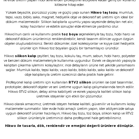
ile evde üretim yapan hobi severlerden profesyonel atölyelere kadar geniş bir kullanıcı
kitlesine hitap eder.
Taş tozu çok iyi kusursuz ürün elde
ediliyor sevkiyat hızlı
Yüksek beyazlık, pürüzsüz yüzey ve güçlü yapı sunan
Hikwo taş tozu
, mumluk,
tepsi, vazo, biblo, saksı, magnet, hediyelik obje ve dekoratif set üretimi için ideal bir
B... A... | 03/06/2026
döküm malzemesidir. Silikon kalıplarla uyumlu yapısı sayesinde detayları net alır,
kolay hazırlanır ve estetik sonuçlar elde etmenize yardımcı olur.
Hikwo’nun canlı ve kullanımı pratik
toz boya
seçenekleriyle taş tozu, hobi harcı ve
Memnun kaldım, Ürün gerçekten harika
dekoratif döküm ürünlerinizi renklendirebilir; kendi tasarım dilinize uygun özgün
objeler oluşturabilirsiniz. Renkli dökümler, özel koleksiyonlar ve kişiye özel hediyelik
N... E... | 01/06/2026
ürünler için Hikwo toz boyaları güçlü bir tamamlayıcı üründür.
Hikwo
silikon kalıp
çeşitleri; taş tozu, kokulu taş, mum, sabun, hobi harcı, polyester
Çok başarılı gerçekten.
ve benzeri döküm malzemeleriyle kullanıma uygundur. Esnek ve dayanıklı yapısıyla
kalıptan çıkarma işlemini kolaylaştırır, ince detayların ürüne net şekilde yansımasını
N... E... | 01/06/2026
sağlar. Mumluk kalıbı, tepsi kalıbı, vazo kalıbı, biblo kalıbı, saksı kalıbı ve dekoratif
obje kalıplarıyla üretim sürecinizi daha pratik hale getirir.
Profesyonel kalıp üretimi için kullanılan
RTV2 silikon
ürünleri ise özel tasarımlar,
Ürün çok güzel hediye için teşekkür
prototipler, dekoratif objeler ve seri üretime uygun kalıp çalışmalarında tercih edilir.
ederim
Hikwo RTV2 silikon, detay alma kabiliyeti ve esnek yapısıyla kaliteli silikon kalıp
üretmek isteyenler için etkili bir çözümdür.
F... Ö... | 16/05/2026
Hikwo olarak amacımız; üretmek isteyen herkese kaliteli, güvenilir ve kullanımı kolay
malzemeler sunmaktır. İster evde hobi amaçlı üretim yapın, ister atölyenizde satışa
uygun dekoratif ürünler hazırlayın; Hikwo taş tozu, toz boya, silikon kalıp ve RTV2
Firmanın hizmet ve iletişiminden
silikon ürünleriyle üretiminizi daha profesyonel hale getirebilirsiniz.
memnunum
Hikwo ile tasarla, dök, renklendir ve emeğini değerli ürünlere dönüştür.
A... G... | 21/04/2026