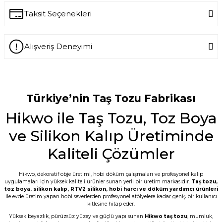
Write a Comment
Taksit Seçenekleri
Ürün hakkında henüz soru sorulmamış.
Alışveriş Deneyimi
Ask a Question
-- Siz var ya siz harikuladesiniz +++++ --
Özellikle silikon kalıpların kalitesini
gördükten sonra keşke daha önce
tanışsaydık dedim. -- Bakalım taş
Türkiye’nin Taş Tozu Fabrikası
tozunun kalitesi nasıl çıkacak???
Hikwo ile Taş Tozu, Toz Boya
E... M... | 18/07/2026
ve Silikon Kalıp Üretiminde
Öncelikle ürünü çok beğendim. Sipariş ve
tedarik aşamasında hem mail hem SMS
Kaliteli Çözümler
ile bilgilendirme geldi. Kargo ďa çabuk
ulaştı. Tozların 5 er kilo paketlenmesi çok
kullanışlı bence de. Teşekkürler
Hikwo, dekoratif obje üretimi, hobi döküm çalışmaları ve profesyonel kalıp
uygulamaları için yüksek kaliteli ürünler sunan yerli bir üretim markasıdır.
Taş tozu
,
G... D... | 19/06/2026
toz boya
,
silikon kalıp
,
RTV2 silikon
, hobi harcı ve döküm yardımcı ürünleri
ile evde üretim yapan hobi severlerden profesyonel atölyelere kadar geniş bir kullanıcı
kitlesine hitap eder.
Taş tozu çok iyi kusursuz ürün elde
ediliyor sevkiyat hızlı
Yüksek beyazlık, pürüzsüz yüzey ve güçlü yapı sunan
Hikwo taş tozu
, mumluk,