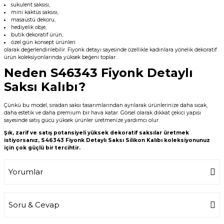
sukulent saksısı,
mini kaktüs saksısı,
masaüstü dekoru,
hediyelik obje,
butik dekoratif ürün,
özel gün konsept ürünleri
olarak değerlendirilebilir. Fiyonk detayı sayesinde özellikle kadınlara yönelik dekoratif
ürün koleksiyonlarında yüksek beğeni toplar.
Neden S46343 Fiyonk Detaylı
Saksı Kalıbı?
Çünkü bu model, sıradan saksı tasarımlarından ayrılarak ürünlerinize daha sıcak,
daha estetik ve daha premium bir hava katar. Görsel olarak dikkat çekici yapısı
sayesinde satış gücü yüksek ürünler üretmenize yardımcı olur.
Şık, zarif ve satış potansiyeli yüksek dekoratif saksılar üretmek
istiyorsanız, S46343 Fiyonk Detaylı Saksı Silikon Kalıbı koleksiyonunuz
için çok güçlü bir tercihtir.
Yorumlar
Soru & Cevap
Bu ürüne ilk yorumu siz yapın!