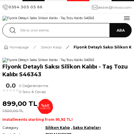
0354 303 03 66
destek@hikwo.com
ARA
Homepage
Silikon Kalıp
Fiyonk Detaylı Saksı Silikon Ka
Fiyonk Detaylı Saksı Silikon Kalıbı - Taş Tozu
Kalıbı S46343
0.0
0 Değerlendirme
★
★
★
★
★
0 Soru & Cevap
899,00 TL
%40
indirim
1.500,00 TL
Installments starting from 95,92 TL!
Category
Silikon Kalıp
,
Saksı Kalıpları