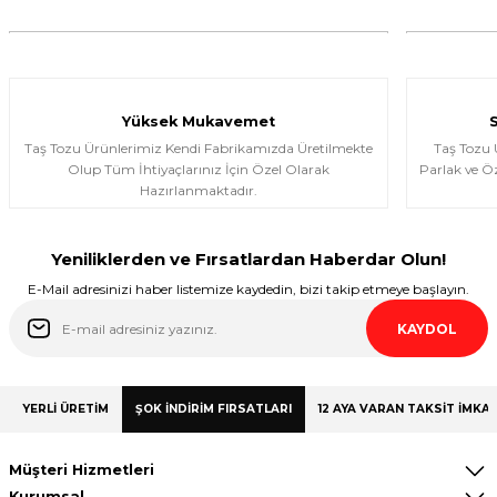
murat suat aydın | 25/01/2026
Ürünler gerçekten çok güzel; iki kez
aldım ve Allah izin verirse üçüncü kez
almayı düşünüyorum.
Yüksek Mukavemet
Halema Elyasen | 19/01/2026
Taş Tozu Ürünlerimiz Kendi Fabrikamızda Üretilmekte
Taş Tozu
Olup Tüm İhtiyaçlarınız İçin Özel Olarak
Parlak ve Öz
Hazırlanmaktadır.
Share Your Experience
Yeniliklerden ve Fırsatlardan Haberdar Olun!
E-Mail adresinizi haber listemize kaydedin, bizi takip etmeye başlayın.
KAYDOL
YERLİ ÜRETİM
ŞOK İNDİRİM FIRSATLARI
12 AYA VARAN TAKSİT İMKAN
Müşteri Hizmetleri
Kurumsal