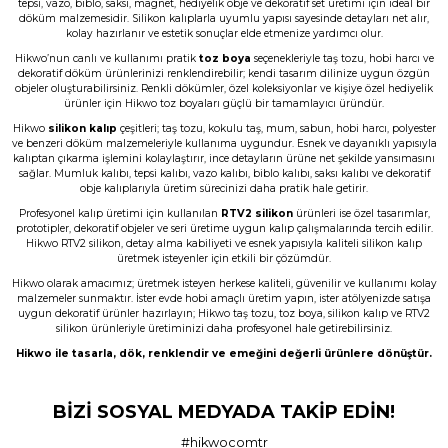
tepsi, vazo, biblo, saksı, magnet, hediyelik obje ve dekoratif set üretimi için ideal bir
B... A... | 03/06/2026
döküm malzemesidir. Silikon kalıplarla uyumlu yapısı sayesinde detayları net alır,
kolay hazırlanır ve estetik sonuçlar elde etmenize yardımcı olur.
Hikwo’nun canlı ve kullanımı pratik
toz boya
seçenekleriyle taş tozu, hobi harcı ve
Memnun kaldım, Ürün gerçekten harika
dekoratif döküm ürünlerinizi renklendirebilir; kendi tasarım dilinize uygun özgün
objeler oluşturabilirsiniz. Renkli dökümler, özel koleksiyonlar ve kişiye özel hediyelik
N... E... | 01/06/2026
ürünler için Hikwo toz boyaları güçlü bir tamamlayıcı üründür.
Hikwo
silikon kalıp
çeşitleri; taş tozu, kokulu taş, mum, sabun, hobi harcı, polyester
Çok başarılı gerçekten.
ve benzeri döküm malzemeleriyle kullanıma uygundur. Esnek ve dayanıklı yapısıyla
kalıptan çıkarma işlemini kolaylaştırır, ince detayların ürüne net şekilde yansımasını
N... E... | 01/06/2026
sağlar. Mumluk kalıbı, tepsi kalıbı, vazo kalıbı, biblo kalıbı, saksı kalıbı ve dekoratif
obje kalıplarıyla üretim sürecinizi daha pratik hale getirir.
Profesyonel kalıp üretimi için kullanılan
RTV2 silikon
ürünleri ise özel tasarımlar,
Ürün çok güzel hediye için teşekkür
prototipler, dekoratif objeler ve seri üretime uygun kalıp çalışmalarında tercih edilir.
ederim
Hikwo RTV2 silikon, detay alma kabiliyeti ve esnek yapısıyla kaliteli silikon kalıp
üretmek isteyenler için etkili bir çözümdür.
F... Ö... | 16/05/2026
Hikwo olarak amacımız; üretmek isteyen herkese kaliteli, güvenilir ve kullanımı kolay
malzemeler sunmaktır. İster evde hobi amaçlı üretim yapın, ister atölyenizde satışa
uygun dekoratif ürünler hazırlayın; Hikwo taş tozu, toz boya, silikon kalıp ve RTV2
Firmanın hizmet ve iletişiminden
silikon ürünleriyle üretiminizi daha profesyonel hale getirebilirsiniz.
memnunum
Hikwo ile tasarla, dök, renklendir ve emeğini değerli ürünlere dönüştür.
A... G... | 21/04/2026
BİZİ SOSYAL MEDYADA TAKİP EDİN!
Taş tozu rengi ve dokusu çok güzel ,
gayet başarılı ürün ilk kez aldım ama
son olmayacak gibi
#hikwocomtr