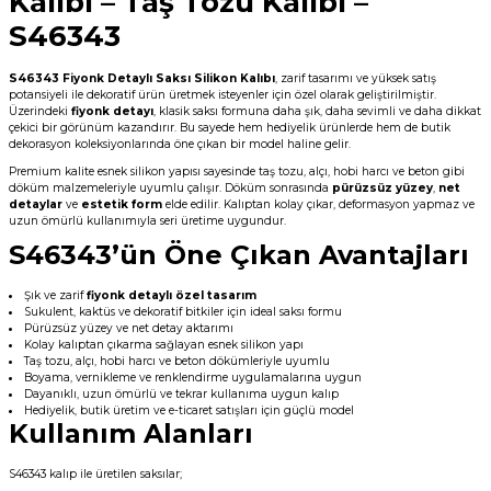
Kalıbı – Taş Tozu Kalıbı –
S46343
S46343 Fiyonk Detaylı Saksı Silikon Kalıbı
, zarif tasarımı ve yüksek satış
potansiyeli ile dekoratif ürün üretmek isteyenler için özel olarak geliştirilmiştir.
Üzerindeki
fiyonk detayı
, klasik saksı formuna daha şık, daha sevimli ve daha dikkat
çekici bir görünüm kazandırır. Bu sayede hem hediyelik ürünlerde hem de butik
dekorasyon koleksiyonlarında öne çıkan bir model haline gelir.
Premium kalite esnek silikon yapısı sayesinde taş tozu, alçı, hobi harcı ve beton gibi
döküm malzemeleriyle uyumlu çalışır. Döküm sonrasında
pürüzsüz yüzey
,
net
detaylar
ve
estetik form
elde edilir. Kalıptan kolay çıkar, deformasyon yapmaz ve
uzun ömürlü kullanımıyla seri üretime uygundur.
S46343’ün Öne Çıkan Avantajları
Şık ve zarif
fiyonk detaylı özel tasarım
Sukulent, kaktüs ve dekoratif bitkiler için ideal saksı formu
Pürüzsüz yüzey ve net detay aktarımı
Kolay kalıptan çıkarma sağlayan esnek silikon yapı
Taş tozu, alçı, hobi harcı ve beton dökümleriyle uyumlu
Boyama, vernikleme ve renklendirme uygulamalarına uygun
Dayanıklı, uzun ömürlü ve tekrar kullanıma uygun kalıp
Hediyelik, butik üretim ve e-ticaret satışları için güçlü model
Kullanım Alanları
S46343 kalıp ile üretilen saksılar;