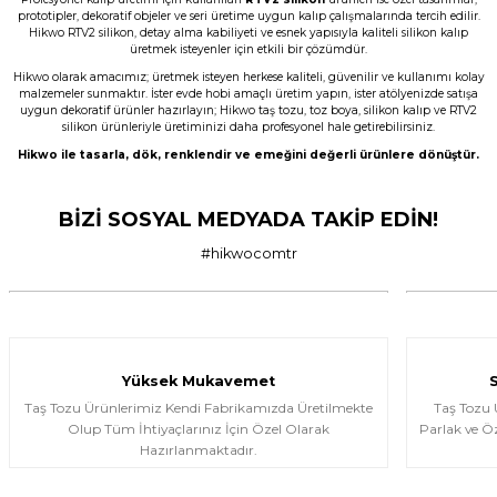
Ürün çok güzel hediye için teşekkür
prototipler, dekoratif objeler ve seri üretime uygun kalıp çalışmalarında tercih edilir.
ederim
Hikwo RTV2 silikon, detay alma kabiliyeti ve esnek yapısıyla kaliteli silikon kalıp
üretmek isteyenler için etkili bir çözümdür.
F... Ö... | 16/05/2026
Hikwo olarak amacımız; üretmek isteyen herkese kaliteli, güvenilir ve kullanımı kolay
malzemeler sunmaktır. İster evde hobi amaçlı üretim yapın, ister atölyenizde satışa
uygun dekoratif ürünler hazırlayın; Hikwo taş tozu, toz boya, silikon kalıp ve RTV2
Firmanın hizmet ve iletişiminden
silikon ürünleriyle üretiminizi daha profesyonel hale getirebilirsiniz.
memnunum
Hikwo ile tasarla, dök, renklendir ve emeğini değerli ürünlere dönüştür.
A... G... | 21/04/2026
BİZİ SOSYAL MEDYADA TAKİP EDİN!
Taş tozu rengi ve dokusu çok güzel ,
gayet başarılı ürün ilk kez aldım ama
son olmayacak gibi
#hikwocomtr
murat suat aydın | 25/01/2026
Ürünler gerçekten çok güzel; iki kez
aldım ve Allah izin verirse üçüncü kez
almayı düşünüyorum.
Yüksek Mukavemet
Halema Elyasen | 19/01/2026
Taş Tozu Ürünlerimiz Kendi Fabrikamızda Üretilmekte
Taş Tozu
Olup Tüm İhtiyaçlarınız İçin Özel Olarak
Parlak ve Öz
Hazırlanmaktadır.
Share Your Experience