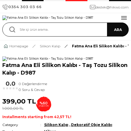
0354 303 03 66
destek@hikwo.com
ARA
Homepage
Silikon Kalıp
Fatma Ana Eli Silikon Kalıbı - 
Fatma Ana Eli Silikon Kalıbı - Taş Tozu Silikon
Kalıp - D987
0.0
0 Değerlendirme
★
★
★
★
★
0 Soru & Cevap
399,00 TL
%60
indirim
1.000,00 TL
Installments starting from 42,57 TL!
Category
Silikon Kalıp
,
Dekoratif Obje Kalıbı