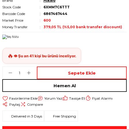
Brand
Hikwo
Stock Code
6XMM7C6TTT
Barcode Code
6867467444
Market Price
600
Money Transfer
379,05 TL (%5,00 bank transfer discount)
Sepete Ekle
Hemen Al
Yorum Yaz
Tavsiye Et
Fiyat Alarmı
Paylaş
Compare
Delivered in 3 Days
Free Shipping