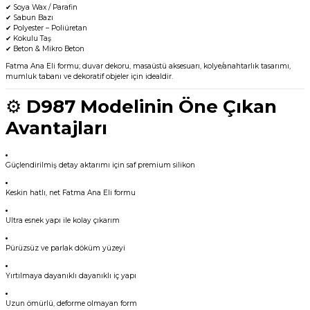
✔ Soya Wax / Parafin
✔ Sabun Bazı
✔ Polyester – Poliüretan
✔ Kokulu Taş
✔ Beton & Mikro Beton
Fatma Ana Eli formu; duvar dekoru, masaüstü aksesuarı, kolye/anahtarlık tasarımı,
mumluk tabanı ve dekoratif objeler için idealdir.
⚙️
D987 Modelinin Öne Çıkan
Avantajları
Güçlendirilmiş detay aktarımı için saf premium silikon
Keskin hatlı, net Fatma Ana Eli formu
Ultra esnek yapı ile kolay çıkarım
Pürüzsüz ve parlak döküm yüzeyi
Yırtılmaya dayanıklı dayanıklı iç yapı
Uzun ömürlü, deforme olmayan form