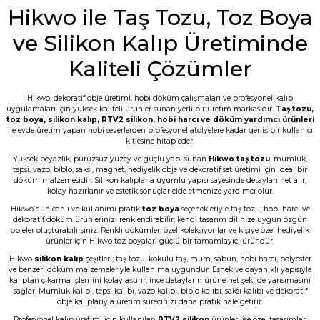
Hikwo ile Taş Tozu, Toz Boya
E... M... | 18/07/2026
ve Silikon Kalıp Üretiminde
Öncelikle ürünü çok beğendim. Sipariş ve
tedarik aşamasında hem mail hem SMS
Kaliteli Çözümler
ile bilgilendirme geldi. Kargo ďa çabuk
ulaştı. Tozların 5 er kilo paketlenmesi çok
kullanışlı bence de. Teşekkürler
Hikwo, dekoratif obje üretimi, hobi döküm çalışmaları ve profesyonel kalıp
uygulamaları için yüksek kaliteli ürünler sunan yerli bir üretim markasıdır.
Taş tozu
,
G... D... | 19/06/2026
toz boya
,
silikon kalıp
,
RTV2 silikon
, hobi harcı ve döküm yardımcı ürünleri
ile evde üretim yapan hobi severlerden profesyonel atölyelere kadar geniş bir kullanıcı
kitlesine hitap eder.
Taş tozu çok iyi kusursuz ürün elde
ediliyor sevkiyat hızlı
Yüksek beyazlık, pürüzsüz yüzey ve güçlü yapı sunan
Hikwo taş tozu
, mumluk,
tepsi, vazo, biblo, saksı, magnet, hediyelik obje ve dekoratif set üretimi için ideal bir
B... A... | 03/06/2026
döküm malzemesidir. Silikon kalıplarla uyumlu yapısı sayesinde detayları net alır,
kolay hazırlanır ve estetik sonuçlar elde etmenize yardımcı olur.
Hikwo’nun canlı ve kullanımı pratik
toz boya
seçenekleriyle taş tozu, hobi harcı ve
Memnun kaldım, Ürün gerçekten harika
dekoratif döküm ürünlerinizi renklendirebilir; kendi tasarım dilinize uygun özgün
objeler oluşturabilirsiniz. Renkli dökümler, özel koleksiyonlar ve kişiye özel hediyelik
N... E... | 01/06/2026
ürünler için Hikwo toz boyaları güçlü bir tamamlayıcı üründür.
Hikwo
silikon kalıp
çeşitleri; taş tozu, kokulu taş, mum, sabun, hobi harcı, polyester
Çok başarılı gerçekten.
ve benzeri döküm malzemeleriyle kullanıma uygundur. Esnek ve dayanıklı yapısıyla
kalıptan çıkarma işlemini kolaylaştırır, ince detayların ürüne net şekilde yansımasını
N... E... | 01/06/2026
sağlar. Mumluk kalıbı, tepsi kalıbı, vazo kalıbı, biblo kalıbı, saksı kalıbı ve dekoratif
obje kalıplarıyla üretim sürecinizi daha pratik hale getirir.
Profesyonel kalıp üretimi için kullanılan
RTV2 silikon
ürünleri ise özel tasarımlar,