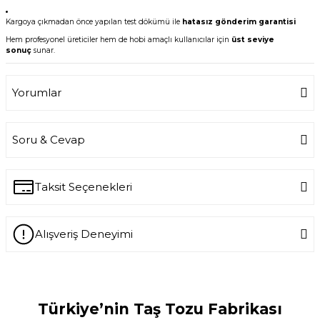
Kargoya çıkmadan önce yapılan test dökümü ile
hatasız gönderim garantisi
Hem profesyonel üreticiler hem de hobi amaçlı kullanıcılar için
üst seviye
sonuç
sunar.
Yorumlar
Soru & Cevap
Bu ürüne ilk yorumu siz yapın!
Write a Comment
Taksit Seçenekleri
Ürün hakkında henüz soru sorulmamış.
Alışveriş Deneyimi
Ask a Question
-- Siz var ya siz harikuladesiniz +++++ --
Özellikle silikon kalıpların kalitesini
gördükten sonra keşke daha önce
tanışsaydık dedim. -- Bakalım taş
Türkiye’nin Taş Tozu Fabrikası
tozunun kalitesi nasıl çıkacak???