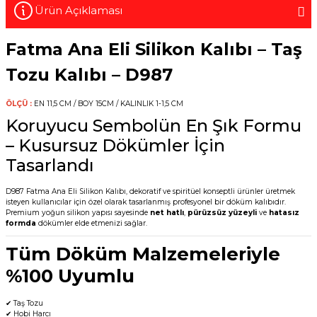
Ürün Açıklaması
Fatma Ana Eli Silikon Kalıbı – Taş
Tozu Kalıbı – D987
ÖLÇÜ :
EN 11,5 CM / BOY 15CM / KALINLIK 1-1,5 CM
Koruyucu Sembolün En Şık Formu
– Kusursuz Dökümler İçin
Tasarlandı
D987 Fatma Ana Eli Silikon Kalıbı, dekoratif ve spiritüel konseptli ürünler üretmek
isteyen kullanıcılar için özel olarak tasarlanmış profesyonel bir döküm kalıbıdır.
Premium yoğun silikon yapısı sayesinde
net hatlı
,
pürüzsüz yüzeyli
ve
hatasız
formda
dökümler elde etmenizi sağlar.
Tüm Döküm Malzemeleriyle
%100 Uyumlu
✔ Taş Tozu
✔ Hobi Harcı