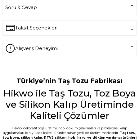
Soru & Cevap
Bu ürüne ilk yorumu siz yapın!
Write a Comment
Taksit Seçenekleri
Ürün hakkında henüz soru sorulmamış.
Alışveriş Deneyimi
Ask a Question
-- Siz var ya siz harikuladesiniz +++++ --
Özellikle silikon kalıpların kalitesini
gördükten sonra keşke daha önce
tanışsaydık dedim. -- Bakalım taş
Türkiye’nin Taş Tozu Fabrikası
tozunun kalitesi nasıl çıkacak???
Hikwo ile Taş Tozu, Toz Boya
E... M... | 18/07/2026
ve Silikon Kalıp Üretiminde
Öncelikle ürünü çok beğendim. Sipariş ve
tedarik aşamasında hem mail hem SMS
Kaliteli Çözümler
ile bilgilendirme geldi. Kargo ďa çabuk
ulaştı. Tozların 5 er kilo paketlenmesi çok
kullanışlı bence de. Teşekkürler
Hikwo, dekoratif obje üretimi, hobi döküm çalışmaları ve profesyonel kalıp
uygulamaları için yüksek kaliteli ürünler sunan yerli bir üretim markasıdır.
Taş tozu
,
G... D... | 19/06/2026
toz boya
,
silikon kalıp
,
RTV2 silikon
, hobi harcı ve döküm yardımcı ürünleri