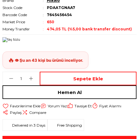
Brand
Hikwo
Stock Code
PDAATGNAA7
Barcode Code
7645456454
Market Price
650
Money Transfer
474,05 TL (%5,00 bank transfer discount)
Sepete Ekle
Hemen Al
Yorum Yaz
Tavsiye Et
Fiyat Alarmı
Paylaş
Compare
Delivered in 3 Days
Free Shipping