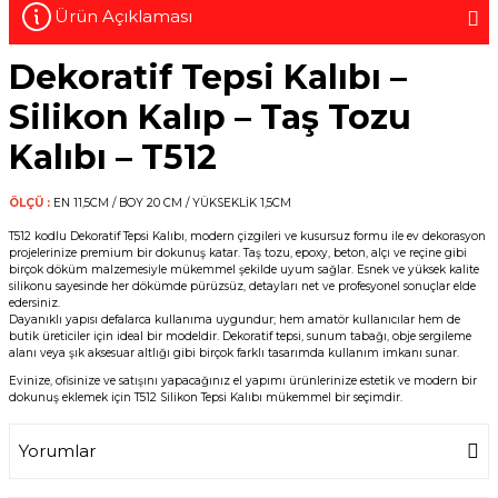
Ürün Açıklaması
Dekoratif Tepsi Kalıbı –
Silikon Kalıp – Taş Tozu
Kalıbı – T512
ÖLÇÜ :
EN 11,5CM / BOY 20 CM / YÜKSEKLİK 1,5CM
T512 kodlu Dekoratif Tepsi Kalıbı, modern çizgileri ve kusursuz formu ile ev dekorasyon
projelerinize premium bir dokunuş katar. Taş tozu, epoxy, beton, alçı ve reçine gibi
birçok döküm malzemesiyle mükemmel şekilde uyum sağlar. Esnek ve yüksek kalite
silikonu sayesinde her dökümde pürüzsüz, detayları net ve profesyonel sonuçlar elde
edersiniz.
Dayanıklı yapısı defalarca kullanıma uygundur; hem amatör kullanıcılar hem de
butik üreticiler için ideal bir modeldir. Dekoratif tepsi, sunum tabağı, obje sergileme
alanı veya şık aksesuar altlığı gibi birçok farklı tasarımda kullanım imkanı sunar.
Evinize, ofisinize ve satışını yapacağınız el yapımı ürünlerinize estetik ve modern bir
dokunuş eklemek için T512 Silikon Tepsi Kalıbı mükemmel bir seçimdir.
Yorumlar