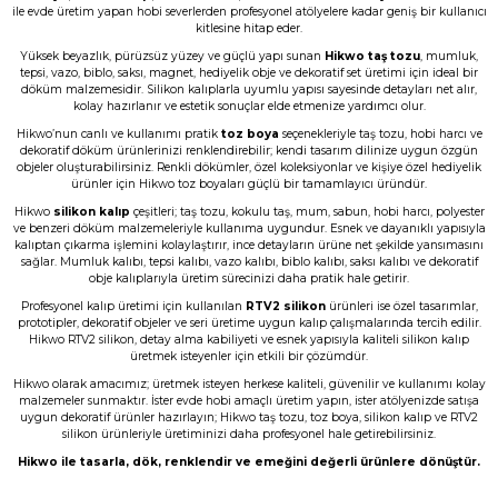
ile evde üretim yapan hobi severlerden profesyonel atölyelere kadar geniş bir kullanıcı
kitlesine hitap eder.
Taş tozu çok iyi kusursuz ürün elde
ediliyor sevkiyat hızlı
Yüksek beyazlık, pürüzsüz yüzey ve güçlü yapı sunan
Hikwo taş tozu
, mumluk,
tepsi, vazo, biblo, saksı, magnet, hediyelik obje ve dekoratif set üretimi için ideal bir
B... A... | 03/06/2026
döküm malzemesidir. Silikon kalıplarla uyumlu yapısı sayesinde detayları net alır,
kolay hazırlanır ve estetik sonuçlar elde etmenize yardımcı olur.
Hikwo’nun canlı ve kullanımı pratik
toz boya
seçenekleriyle taş tozu, hobi harcı ve
Memnun kaldım, Ürün gerçekten harika
dekoratif döküm ürünlerinizi renklendirebilir; kendi tasarım dilinize uygun özgün
objeler oluşturabilirsiniz. Renkli dökümler, özel koleksiyonlar ve kişiye özel hediyelik
N... E... | 01/06/2026
ürünler için Hikwo toz boyaları güçlü bir tamamlayıcı üründür.
Hikwo
silikon kalıp
çeşitleri; taş tozu, kokulu taş, mum, sabun, hobi harcı, polyester
Çok başarılı gerçekten.
ve benzeri döküm malzemeleriyle kullanıma uygundur. Esnek ve dayanıklı yapısıyla
kalıptan çıkarma işlemini kolaylaştırır, ince detayların ürüne net şekilde yansımasını
N... E... | 01/06/2026
sağlar. Mumluk kalıbı, tepsi kalıbı, vazo kalıbı, biblo kalıbı, saksı kalıbı ve dekoratif
obje kalıplarıyla üretim sürecinizi daha pratik hale getirir.
Profesyonel kalıp üretimi için kullanılan
RTV2 silikon
ürünleri ise özel tasarımlar,
Ürün çok güzel hediye için teşekkür
prototipler, dekoratif objeler ve seri üretime uygun kalıp çalışmalarında tercih edilir.
ederim
Hikwo RTV2 silikon, detay alma kabiliyeti ve esnek yapısıyla kaliteli silikon kalıp
üretmek isteyenler için etkili bir çözümdür.
F... Ö... | 16/05/2026
Hikwo olarak amacımız; üretmek isteyen herkese kaliteli, güvenilir ve kullanımı kolay
malzemeler sunmaktır. İster evde hobi amaçlı üretim yapın, ister atölyenizde satışa
uygun dekoratif ürünler hazırlayın; Hikwo taş tozu, toz boya, silikon kalıp ve RTV2
Firmanın hizmet ve iletişiminden
silikon ürünleriyle üretiminizi daha profesyonel hale getirebilirsiniz.
memnunum
Hikwo ile tasarla, dök, renklendir ve emeğini değerli ürünlere dönüştür.
A... G... | 21/04/2026