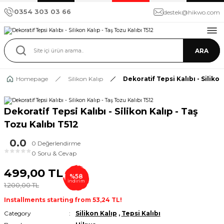
0354 303 03 66
destek@hikwo.com
ARA
Homepage
Silikon Kalıp
Dekoratif Tepsi Kalıbı - Silikon
Dekoratif Tepsi Kalıbı - Silikon Kalıp - Taş
Tozu Kalıbı T512
0.0
0 Değerlendirme
★
★
★
★
★
0 Soru & Cevap
499,00 TL
%58
indirim
1.200,00 TL
Installments starting from 53,24 TL!
Category
Silikon Kalıp
,
Tepsi Kalıbı