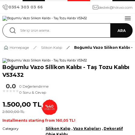
0354 303 03 66
destek@hikwo.com
ARA
Homepage
Silikon Kalıp
Boğumlu Vazo Silikon Kalıbı - 
Boğumlu Vazo Silikon Kalıbı - Taş Tozu Kalıbı
V53432
0.0
0 Değerlendirme
★
★
★
★
★
0 Soru & Cevap
1.500,00 TL
%40
indirim
2.500,00 TL
Installments starting from 160,05 TL!
Category
Silikon Kalıp
,
Vazo Kalıpları
,
Dekoratif
Obje Kalıbı