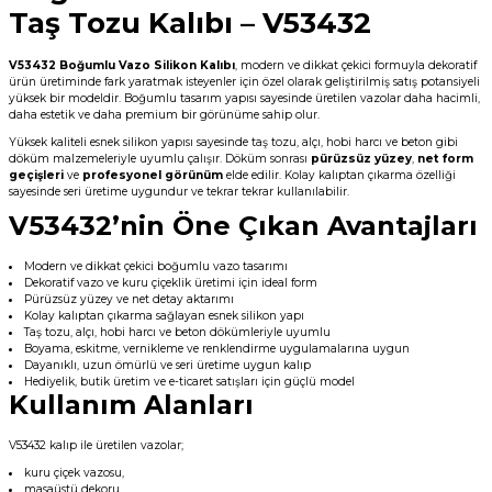
Taş Tozu Kalıbı – V53432
V53432 Boğumlu Vazo Silikon Kalıbı
, modern ve dikkat çekici formuyla dekoratif
ürün üretiminde fark yaratmak isteyenler için özel olarak geliştirilmiş satış potansiyeli
yüksek bir modeldir. Boğumlu tasarım yapısı sayesinde üretilen vazolar daha hacimli,
daha estetik ve daha premium bir görünüme sahip olur.
Yüksek kaliteli esnek silikon yapısı sayesinde taş tozu, alçı, hobi harcı ve beton gibi
döküm malzemeleriyle uyumlu çalışır. Döküm sonrası
pürüzsüz yüzey
,
net form
geçişleri
ve
profesyonel görünüm
elde edilir. Kolay kalıptan çıkarma özelliği
sayesinde seri üretime uygundur ve tekrar tekrar kullanılabilir.
V53432’nin Öne Çıkan Avantajları
Modern ve dikkat çekici boğumlu vazo tasarımı
Dekoratif vazo ve kuru çiçeklik üretimi için ideal form
Pürüzsüz yüzey ve net detay aktarımı
Kolay kalıptan çıkarma sağlayan esnek silikon yapı
Taş tozu, alçı, hobi harcı ve beton dökümleriyle uyumlu
Boyama, eskitme, vernikleme ve renklendirme uygulamalarına uygun
Dayanıklı, uzun ömürlü ve seri üretime uygun kalıp
Hediyelik, butik üretim ve e-ticaret satışları için güçlü model
Kullanım Alanları
V53432 kalıp ile üretilen vazolar;
kuru çiçek vazosu,
masaüstü dekoru,