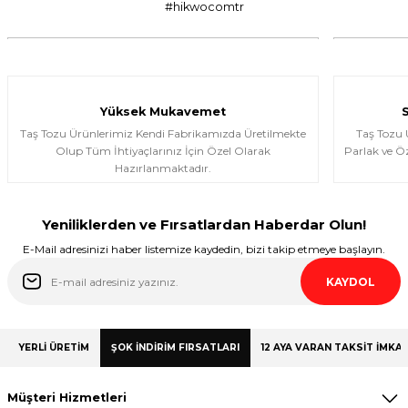
son olmayacak gibi
#hikwocomtr
murat suat aydın | 25/01/2026
Ürünler gerçekten çok güzel; iki kez
aldım ve Allah izin verirse üçüncü kez
almayı düşünüyorum.
Yüksek Mukavemet
Halema Elyasen | 19/01/2026
Taş Tozu Ürünlerimiz Kendi Fabrikamızda Üretilmekte
Taş Tozu
Olup Tüm İhtiyaçlarınız İçin Özel Olarak
Parlak ve Öz
Hazırlanmaktadır.
Share Your Experience
Yeniliklerden ve Fırsatlardan Haberdar Olun!
E-Mail adresinizi haber listemize kaydedin, bizi takip etmeye başlayın.
KAYDOL
YERLİ ÜRETİM
ŞOK İNDİRİM FIRSATLARI
12 AYA VARAN TAKSİT İMKAN
Müşteri Hizmetleri