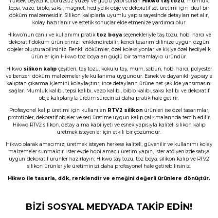
Yüksek beyazlık, pürüzsüz yüzey ve güçlü yapı sunan
Hikwo taş tozu
, mumluk,
tepsi, vazo, biblo, saksı, magnet, hediyelik obje ve dekoratif set üretimi için ideal bir
B... A... | 03/06/2026
döküm malzemesidir. Silikon kalıplarla uyumlu yapısı sayesinde detayları net alır,
kolay hazırlanır ve estetik sonuçlar elde etmenize yardımcı olur.
Hikwo’nun canlı ve kullanımı pratik
toz boya
seçenekleriyle taş tozu, hobi harcı ve
Memnun kaldım, Ürün gerçekten harika
dekoratif döküm ürünlerinizi renklendirebilir; kendi tasarım dilinize uygun özgün
objeler oluşturabilirsiniz. Renkli dökümler, özel koleksiyonlar ve kişiye özel hediyelik
N... E... | 01/06/2026
ürünler için Hikwo toz boyaları güçlü bir tamamlayıcı üründür.
Hikwo
silikon kalıp
çeşitleri; taş tozu, kokulu taş, mum, sabun, hobi harcı, polyester
Çok başarılı gerçekten.
ve benzeri döküm malzemeleriyle kullanıma uygundur. Esnek ve dayanıklı yapısıyla
kalıptan çıkarma işlemini kolaylaştırır, ince detayların ürüne net şekilde yansımasını
N... E... | 01/06/2026
sağlar. Mumluk kalıbı, tepsi kalıbı, vazo kalıbı, biblo kalıbı, saksı kalıbı ve dekoratif
obje kalıplarıyla üretim sürecinizi daha pratik hale getirir.
Profesyonel kalıp üretimi için kullanılan
RTV2 silikon
ürünleri ise özel tasarımlar,
Ürün çok güzel hediye için teşekkür
prototipler, dekoratif objeler ve seri üretime uygun kalıp çalışmalarında tercih edilir.
ederim
Hikwo RTV2 silikon, detay alma kabiliyeti ve esnek yapısıyla kaliteli silikon kalıp
üretmek isteyenler için etkili bir çözümdür.
F... Ö... | 16/05/2026
Hikwo olarak amacımız; üretmek isteyen herkese kaliteli, güvenilir ve kullanımı kolay
malzemeler sunmaktır. İster evde hobi amaçlı üretim yapın, ister atölyenizde satışa
uygun dekoratif ürünler hazırlayın; Hikwo taş tozu, toz boya, silikon kalıp ve RTV2
Firmanın hizmet ve iletişiminden
silikon ürünleriyle üretiminizi daha profesyonel hale getirebilirsiniz.
memnunum
Hikwo ile tasarla, dök, renklendir ve emeğini değerli ürünlere dönüştür.
A... G... | 21/04/2026
BİZİ SOSYAL MEDYADA TAKİP EDİN!
Taş tozu rengi ve dokusu çok güzel ,
gayet başarılı ürün ilk kez aldım ama