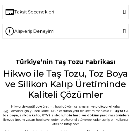
Write a Comment
Taksit Seçenekleri
Ürün hakkında henüz soru sorulmamış.
Alışveriş Deneyimi
Ask a Question
-- Siz var ya siz harikuladesiniz +++++ --
Özellikle silikon kalıpların kalitesini
gördükten sonra keşke daha önce
tanışsaydık dedim. -- Bakalım taş
Türkiye’nin Taş Tozu Fabrikası
tozunun kalitesi nasıl çıkacak???
Hikwo ile Taş Tozu, Toz Boya
E... M... | 18/07/2026
ve Silikon Kalıp Üretiminde
Öncelikle ürünü çok beğendim. Sipariş ve
tedarik aşamasında hem mail hem SMS
Kaliteli Çözümler
ile bilgilendirme geldi. Kargo ďa çabuk
ulaştı. Tozların 5 er kilo paketlenmesi çok
kullanışlı bence de. Teşekkürler
Hikwo, dekoratif obje üretimi, hobi döküm çalışmaları ve profesyonel kalıp
uygulamaları için yüksek kaliteli ürünler sunan yerli bir üretim markasıdır.
Taş tozu
,
G... D... | 19/06/2026
toz boya
,
silikon kalıp
,
RTV2 silikon
, hobi harcı ve döküm yardımcı ürünleri
ile evde üretim yapan hobi severlerden profesyonel atölyelere kadar geniş bir kullanıcı
kitlesine hitap eder.
Taş tozu çok iyi kusursuz ürün elde
ediliyor sevkiyat hızlı