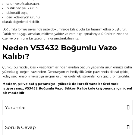
salon ve ofis aksesuarı,
butik hediyelik ürün,
dekoratif obje,
özel koleksiyon ürünü
olarak değerlendirilebilir.
Boğumlu formu sayesinde sade dökümlerde bile güçlü bir tasarım etkisi oluşturur.
Farklı renk uygulamaları, eskitme, yaldız ve vernik çalışmalarıyla ürünlerinize daha
özel ve premium bir görünüm kazandırabilirsiniz.
Neden V53432 Boğumlu Vazo
Kalıbı?
Çünkü bu model, klasik vazo formlarından ayrılan özgün yapısıyla ürünlerinize daha
yüksek algı değeri kazandırır. Dekorasyon ve hediyelik ürün pazarında dikkat çekici,
kolay sergilenebilir ve satışa uygun ürünler üretmek isteyenler için güçlü bir tercihtir.
Modern, şık ve satış potansiyeli yüksek dekoratif vazolar üretmek
istiyorsanız, V53432 Boğumlu Vazo Silikon Kalıbı koleksiyonunuz için ideal
bir modeldir.
Yorumlar
Soru & Cevap
Bu ürüne ilk yorumu siz yapın!