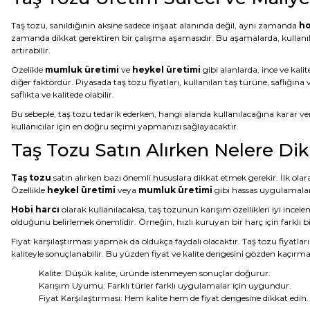
Taş tozu, sanıldığının aksine sadece inşaat alanında değil, aynı zamanda
ho
zamanda dikkat gerektiren bir çalışma aşamasıdır. Bu aşamalarda, kullanılan 
artırabilir.
Özelikle
mumluk üretimi
ve
heykel üretimi
gibi alanlarda, ince ve kal
diğer faktördür. Piyasada taş tozu fiyatları, kullanılan taş türüne, saflığına
saflıkta ve kalitede olabilir.
Bu sebeple, taş tozu tedarik ederken, hangi alanda kullanılacağına karar v
kullanıcılar için en doğru seçimi yapmanızı sağlayacaktır.
Taş Tozu Satın Alırken Nelere Dik
Taş tozu
satın alırken bazı önemli hususlara dikkat etmek gerekir. İlk ola
Özellikle
heykel üretimi
veya
mumluk üretimi
gibi hassas uygulamalard
Hobi harcı
olarak kullanılacaksa, taş tozunun karışım özellikleri iyi incele
olduğunu belirlemek önemlidir. Örneğin, hızlı kuruyan bir harç için farklı bir
Fiyat karşılaştırması yapmak da oldukça faydalı olacaktır. Taş tozu fiyatları
kaliteyle sonuçlanabilir. Bu yüzden fiyat ve kalite dengesini gözden kaçır
Kalite: Düşük kalite, üründe istenmeyen sonuçlar doğurur.
Karışım Uyumu: Farklı türler farklı uygulamalar için uygundur.
Fiyat Karşılaştırması: Hem kalite hem de fiyat dengesine dikkat edin.