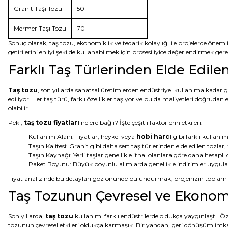
Granit Taşı Tozu
50
Mermer Taşı Tozu
70
Sonuç olarak, taş tozu, ekonomiklik ve tedarik kolaylığı ile projelerde öne
getirilerini en iyi şekilde kullanabilmek için prosesi iyice değerlendirmek gere
Farklı Taş Türlerinden Elde Edilen
Taş tozu
, son yıllarda sanatsal üretimlerden endüstriyel kullanıma kadar 
ediliyor. Her taş türü, farklı özellikler taşıyor ve bu da maliyetleri doğruda
olabilir.
Peki,
taş tozu fiyatları
nelere bağlı? İşte çeşitli faktörlerin etkileri:
Kullanım Alanı: Fiyatlar, heykel veya
hobi harcı
gibi farklı kullanım
Taşın Kalitesi: Granit gibi daha sert taş türlerinden elde edilen tozlar, f
Taşın Kaynağı: Yerli taşlar genellikle ithal olanlara göre daha hesapl
Paket Boyutu: Büyük boyutlu alımlarda genellikle indirimler uygulan
Fiyat analizinde bu detayları göz önünde bulundurmak, projenizin toplam mal
Taş Tozunun Çevresel ve Ekonomi
Son yıllarda,
taş tozu
kullanımı farklı endüstrilerde oldukça yaygınlaştı. Öz
tozunun çevresel etkileri oldukça karmaşık. Bir yandan, geri dönüşüm imkanı