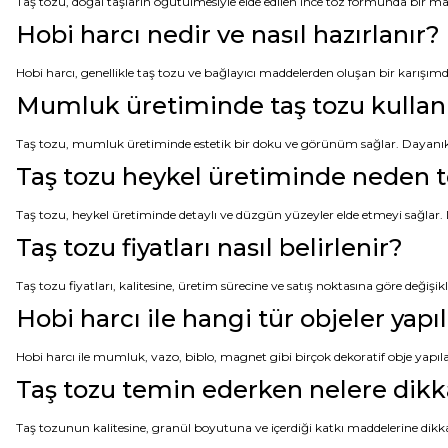
Taş tozu, doğal taşların öğütülmesiyle elde edilen ince toz formunda bir mal
Hobi harcı nedir ve nasıl hazırlanır?
Hobi harcı, genellikle taş tozu ve bağlayıcı maddelerden oluşan bir karışımdır. 
Mumluk üretiminde taş tozu kullanm
Taş tozu, mumluk üretiminde estetik bir doku ve görünüm sağlar. Dayanıklı
Taş tozu heykel üretiminde neden te
Taş tozu, heykel üretiminde detaylı ve düzgün yüzeyler elde etmeyi sağlar
Taş tozu fiyatları nasıl belirlenir?
Taş tozu fiyatları, kalitesine, üretim sürecine ve satış noktasına göre değişikl
Hobi harcı ile hangi tür objeler yapıl
Hobi harcı ile mumluk, vazo, biblo, magnet gibi birçok dekoratif obje yapılab
Taş tozu temin ederken nelere dik
Taş tozunun kalitesine, granül boyutuna ve içerdiği katkı maddelerine dikkat 