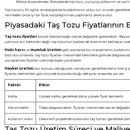
Bahçe düzenlemesi: Bahçelerde taş tozu, yürüyüş yollarının ve süs ha
Taş tozunu 30 kg'lık ambalajlarda bulabilirsiniz ve bu tür ürünler genelli
vermeden önce iyi bir fiyat karşılaştırması yapmanız akıllıca olur.
Piyasadaki Taş Tozu Fiyatlarının Be
Taş tozu fiyatları
birçok faktöre bağlı olarak değişiklik gösterebilir. Beya
yalnızca arz faktörleri değil, taş tozunun kalitesi de önemli bir belirleyici ola
Hobi harcı
ve
mumluk üretimi
gibi alanlarda bu malzemenin kullanımı ar
bazı durumlarda, taş tozu fiyatları mevsimsel faktörlere göre de dalgalanabi
yavaşlaması fiyatlar üzerinde baskı yaratabilir.
Heykel üretimi
söz konusu olduğunda, sanatçılar genellikle daha ince iş iç
fiyatları belirlerken göz önünde bulundurduğu detaylar arasında yer alır.
Faktör
Etkisi
Kalite
Yüksek kalite, genellikle daha yüksek fiyat demektir.
Mevsimsellik
Talep dalgalanabilir, fiyatlar mevsimsel olarak değişebil
Kullanım Alanı
Dekoratif projelerde kullanılan taş tozları genellikle da
Taş Tozu Üretim Süreci ve Maliyet