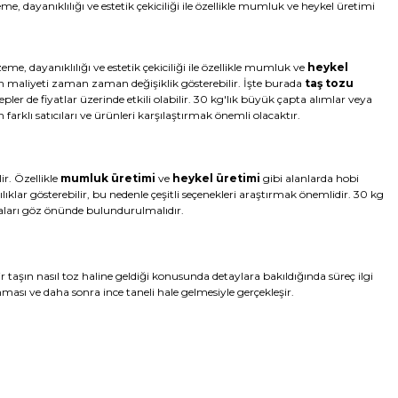
 dayanıklılığı ve estetik çekiciliği ile özellikle mumluk ve heykel üretimi
e, dayanıklılığı ve estetik çekiciliği ile özellikle mumluk ve
heykel
n maliyeti zaman zaman değişiklik gösterebilir. İşte burada
taş tozu
epler de fiyatlar üzerinde etkili olabilir. 30 kg'lık büyük çapta alımlar veya
farklı satıcıları ve ürünleri karşılaştırmak önemli olacaktır.
ir. Özellikle
mumluk üretimi
ve
heykel üretimi
gibi alanlarda hobi
ılıklar gösterebilir, bu nedenle çeşitli seçenekleri araştırmak önemlidir. 30 kg
maları göz önünde bulundurulmalıdır.
bir taşın nasıl toz haline geldiği konusunda detaylara bakıldığında süreç ilgi
ası ve daha sonra ince taneli hale gelmesiyle gerçekleşir.