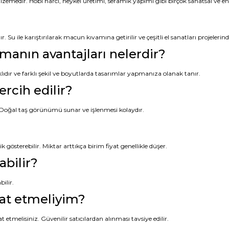
zemedir. Hobi harcı, heykel üretimi, seramik yapımı gibi birçok sanatsal ve end
Su ile karıştırılarak macun kıvamına getirilir ve çeşitli el sanatları projelerinde
anın avantajları nelerdir?
dır ve farklı şekil ve boyutlarda tasarımlar yapmanıza olanak tanır.
rcih edilir?
. Doğal taş görünümü sunar ve işlenmesi kolaydır.
ik gösterebilir. Miktar arttıkça birim fiyat genellikle düşer.
abilir?
ilir.
kat etmeliyim?
etmelisiniz. Güvenilir satıcılardan alınması tavsiye edilir.