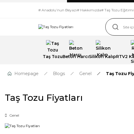
# Anadolu’nun Beyazı
# Hakkımızda
# Taş Tozu Eğitimi
Taş Tozu
Beton Harcı
Silikon Kalıp
RTV2 Kal
Homepage
Blogs
Genel
Taş Tozu Fiy
Taş Tozu Fiyatları
Genel