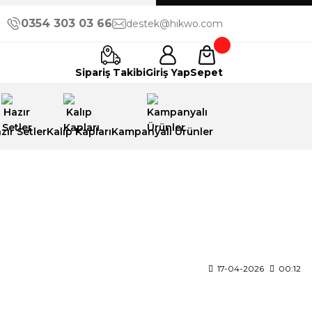
0354 303 03 66
destek@hikwo.com
Sipariş Takibi
Giriş Yap
Sepet
zır Setler
Kalıp Kapları
Kampanyalı Ürünler
17-04-2026
00:12