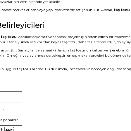
vuzlarının zeminlerinde yer alabilir.
kle bahçe merkezlerinde veya yapı marketlerde satışa sunulur. Ancak,
taş tozu 
lirleyicileri
z
taş tozu
, özellikle dekoratif ve sanatsal projeler için tercih edilen bir malz
bilir. Daha yüksek saflıkta olan beyaz taş tozu, daha fazla tercih edilir, dolayısıy
tmıştır. Sanatçılar ve zanaatkârlar için taş tozunun kalitesi ve işlenebilirliği
lir. Örneğin, yaz aylarında gerçekleştirilen dış mekan projeleri bu dönemde tal
in uygun taş tozu ararlar. Bu durumda, ince taneli ve homojen dağılıma sahip olan
ir.
ha pahalıdır.
leri