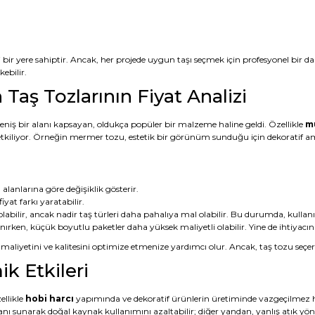
mli bir yere sahiptir. Ancak, her projede uygun taşı seçmek için profesyonel bi
kebilir.
 Taş Tozlarının Fiyat Analizi
geniş bir alanı kapsayan, oldukça popüler bir malzeme haline geldi. Özellikle
m
n etkiliyor. Örneğin mermer tozu, estetik bir görünüm sunduğu için dekoratif amaçl
 alanlarına göre değişiklik gösterir.
iyat farkı yaratabilir.
ı olabilir, ancak nadir taş türleri daha pahalıya mal olabilir. Bu durumda, kulla
ırken, küçük boyutlu paketler daha yüksek maliyetli olabilir. Yine de ihtiyacı
iyetini ve kalitesini optimize etmenize yardımcı olur. Ancak, taş tozu seçerk
k Etkileri
ellikle
hobi harcı
yapımında ve dekoratif ürünlerin üretiminde vazgeçilmez ha
 sunarak doğal kaynak kullanımını azaltabilir; diğer yandan, yanlış atık yöne