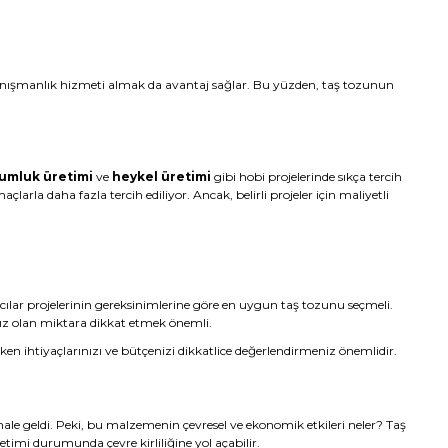
r danışmanlık hizmeti almak da avantaj sağlar. Bu yüzden, taş tozunun
umluk üretimi
ve
heykel üretimi
gibi hobi projelerinde sıkça tercih
arla daha fazla tercih ediliyor. Ancak, belirli projeler için maliyetli
nıcılar projelerinin gereksinimlerine göre en uygun taş tozunu seçmeli.
nız olan miktara dikkat etmek önemli.
en ihtiyaçlarınızı ve bütçenizi dikkatlice değerlendirmeniz önemlidir.
le geldi. Peki, bu malzemenin çevresel ve ekonomik etkileri neler? Taş
timi durumunda çevre kirliliğine yol açabilir.