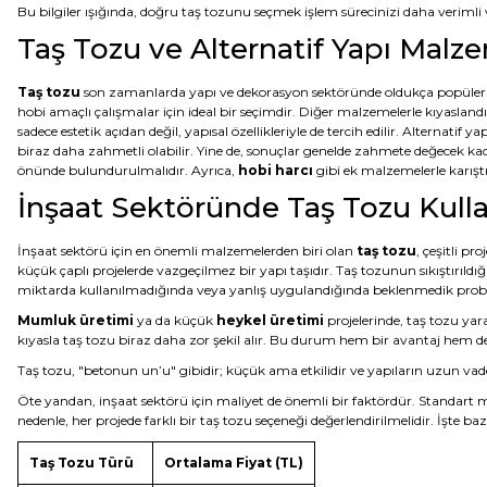
Bu bilgiler ışığında, doğru taş tozunu seçmek işlem sürecinizi daha verimli ve
Taş Tozu ve Alternatif Yapı Malze
Taş tozu
son zamanlarda yapı ve dekorasyon sektöründe oldukça popüler ha
hobi amaçlı çalışmalar için ideal bir seçimdir. Diğer malzemelerle kıyaslandı
sadece estetik açıdan değil, yapısal özellikleriyle de tercih edilir. Alternatif 
biraz daha zahmetli olabilir. Yine de, sonuçlar genelde zahmete değecek ka
önünde bulundurulmalıdır. Ayrıca,
hobi harcı
gibi ek malzemelerle karıştır
İnşaat Sektöründe Taş Tozu Kulla
İnşaat sektörü için en önemli malzemelerden biri olan
taş tozu
, çeşitli pr
küçük çaplı projelerde vazgeçilmez bir yapı taşıdır. Taş tozunun sıkıştırıl
miktarda kullanılmadığında veya yanlış uygulandığında beklenmedik problem
Mumluk üretimi
ya da küçük
heykel üretimi
projelerinde, taş tozu yar
kıyasla taş tozu biraz daha zor şekil alır. Bu durum hem bir avantaj hem de de
Taş tozu, "betonun un’u" gibidir; küçük ama etkilidir ve yapıların uzun vadeli
Öte yandan, inşaat sektörü için maliyet de önemli bir faktördür. Standart m
nedenle, her projede farklı bir taş tozu seçeneği değerlendirilmelidir. İşte bazı
Taş Tozu Türü
Ortalama Fiyat (TL)