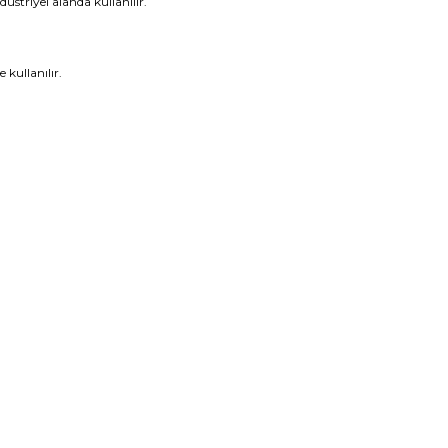
üstriyel alanda kullanılır.
 kullanılır.