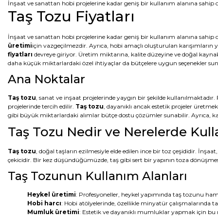
İnşaat ve sanattan hobi projelerine kadar geniş bir kullanım alanına sahip o
Taş Tozu Fiyatları
İnşaat ve sanattan hobi projelerine kadar geniş bir kullanım alanına sahip 
üretimi
için vazgeçilmezdir. Ayrıca, hobi amaçlı oluşturulan karışımların 
fiyatları
devreye giriyor. Üretim miktarına, kalite düzeyine ve doğal kaynakları
daha küçük miktarlardaki özel ihtiyaçlar da bütçelere uygun seçenekler sunabil
Ana Noktalar
Taş tozu
, sanat ve inşaat projelerinde yaygın bir şekilde kullanılmaktadır. 
projelerinde tercih edilir.
Taş tozu
, dayanıklı ancak estetik projeler üretmek 
gibi büyük miktarlardaki alımlar bütçe dostu çözümler sunabilir. Ayrıca, k
Taş Tozu Nedir ve Nerelerde Kulla
Taş tozu
, doğal taşların ezilmesiyle elde edilen ince bir toz çeşididir. İnş
çekicidir. Bir kez düşündüğümüzde, taş gibi sert bir yapının toza dönüşmesi
Taş Tozunun Kullanım Alanları
Heykel üretimi
: Profesyoneller, heykel yapımında taş tozunu hamu
Hobi harcı
: Hobi atölyelerinde, özellikle minyatür çalışmalarında taş
Mumluk üretimi
: Estetik ve dayanıklı mumluklar yapmak için bu 