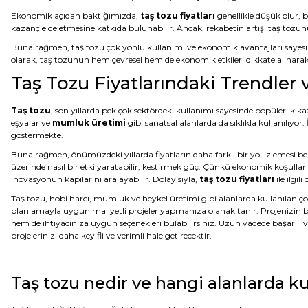
Ekonomik açıdan baktığımızda,
taş tozu fiyatları
genellikle düşük olur, 
kazanç elde etmesine katkıda bulunabilir. Ancak, rekabetin artışı taş tozun
Buna rağmen, taş tozu çok yönlü kullanımı ve ekonomik avantajları sayesin
olarak, taş tozunun hem çevresel hem de ekonomik etkileri dikkate alınara
Taş Tozu Fiyatlarındaki Trendler
Taş tozu
, son yıllarda pek çok sektördeki kullanımı sayesinde popülerlik k
eşyalar ve
mumluk üretimi
gibi sanatsal alanlarda da sıklıkla kullanılıyor.
göstermekte.
Buna rağmen, önümüzdeki yıllarda fiyatların daha farklı bir yol izlemesi bek
üzerinde nasıl bir etki yaratabilir, kestirmek güç. Çünkü ekonomik koşullar
inovasyonun kapılarını aralayabilir. Dolayısıyla,
taş tozu fiyatları
ile ilgi
Taş tozu, hobi harcı, mumluk ve heykel üretimi gibi alanlarda kullanılan çok
planlamayla uygun maliyetli projeler yapmanıza olanak tanır. Projenizin bü
hem de ihtiyacınıza uygun seçenekleri bulabilirsiniz. Uzun vadede başarılı v
projelerinizi daha keyifli ve verimli hale getirecektir.
Taş tozu nedir ve hangi alanlarda kul