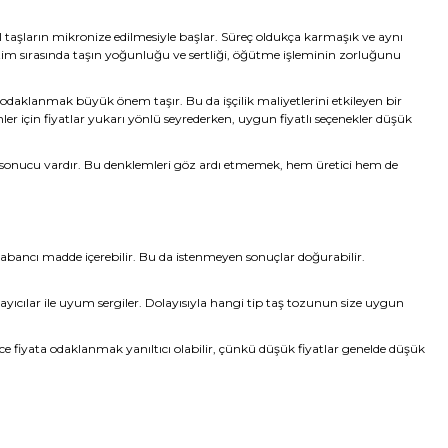
al taşların mikronize edilmesiyle başlar. Süreç oldukça karmaşık ve aynı
retim sırasında taşın yoğunluğu ve sertliği, öğütme işleminin zorluğunu
 odaklanmak büyük önem taşır. Bu da işçilik maliyetlerini etkileyen bir
nler için fiyatlar yukarı yönlü seyrederken, uygun fiyatlı seçenekler düşük
ve sonucu vardır. Bu denklemleri göz ardı etmemek, hem üretici hem de
 yabancı madde içerebilir. Bu da istenmeyen sonuçlar doğurabilir.
ğlayıcılar ile uyum sergiler. Dolayısıyla hangi tip taş tozunun size uygun
ece fiyata odaklanmak yanıltıcı olabilir, çünkü düşük fiyatlar genelde düşük