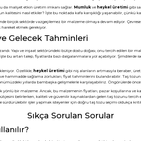
bu da maliyet etkin üretim imkanı sağlar.
Mumluk
ve
heykel üretimi
gibi sa
un kalitesini nasıl etkiler? İşte bu noktada kafa karışıklığı yaşanabilir, çün
de birçok sektörde vazgeçilemez bir malzeme olmaya devam ediyor. Çevresel e
k hareket etmek gerekiyor.
 ve Gelecek Tahminleri
azandı. Yapı ve inşaat sektöründeki bütçe dostu doğası, onu tercih edilen bir ma
 İşte bu artan talep, fiyatlarda bazı dalgalanmalara yol açabiliyor. Şimdilerde ise
leniyor. Özellikle,
heykel üretimi
gibi niş alanların artmasıyla beraber, üreti
 ve hammadde sağlama zorlukları, fiyat tahminlerini bulandırabilir. Taş tozunun
li önümüzdeki yıllarda bambaşka gelişmelerle karşılaşabiliriz. Öngörülerde öncel
 yönlü bir malzeme. Ancak, bu malzemenin fiyatları, pazar koşullarına ve kalite
tçesini belirlerken, kaliteli ve güvenilir kaynaklardan gelen taş tozunu terc
e sürdürülebilir işler yapmak isteyenler için doğru taş tozu seçimi oldukça krit
Sıkça Sorulan Sorular
lanılır?