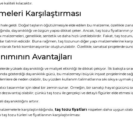
 kaliteli kılacaktır.
meleri Karşılaştırması
le geldi. Doğal taşların öğütülmesiyle elde edilen bu malzeme, özellikle zana
ğında, dayanıklılığı ve özgün yapısı dikkat çeker. Ancak, taş tozu fiyatlarının y
yapı malzemeleri, genellikle, sentetik ve daha hızlı üretilebilirdir. Fakat, taş toz
dar tatmin edicidir. Buna rağmen, taş tozunun diğer yapı malzemelerine karşı
ılarak farklı kombinasyonlar oluşturulabilir. Özellikle, sanatsal projelerde sund
nımının Avantajları
ojelerde yüksek dayanıklılığı ve maliyet etkinliği ile dikkat çekiyor. İlk bakışta 
dığında gösterdiği dayanıklılık gücü, bu malzemeyi büyük inşaat projelerinde sa
lere de neden olabilir, bu yüzden kullanım talimatlarına sıkı sıkıya uymak g
atıcı tasarımlar için ideal bir zemin sunar. Örneğin, bir sanatçı hayal gücünü s
zavantaj olabilir; çünkü taş tozu ile gerçekçi ve detaylı figürler elde etmesi içi
 dayanıklılığını artırır.
alzemelerle karşılaştırıldığında,
taş tozu fiyatları
nispeten daha uygun olabil
 taş tozu türleri ve fiyatlarının karşılaştırılması: