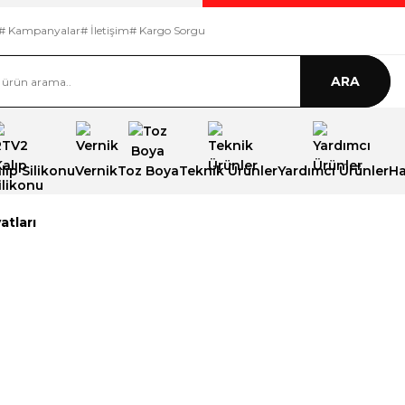
# Kampanyalar
# İletişim
# Kargo Sorgu
ARA
ıp Silikonu
Vernik
Toz Boya
Teknik Ürünler
Yardımcı Ürünler
Ha
atları