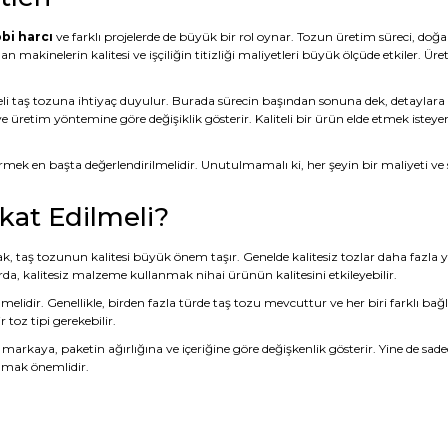
bi harcı
ve farklı projelerde de büyük bir rol oynar. Tozun üretim süreci, doğ
makinelerin kalitesi ve işçiliğin titizliği maliyetleri büyük ölçüde etkiler. Ü
iteli taş tozuna ihtiyaç duyulur. Burada sürecin başından sonuna dek, detaylara
 ve üretim yöntemine göre değişiklik gösterir. Kaliteli bir ürün elde etmek isteye
ermek en başta değerlendirilmelidir. Unutulmamalı ki, her şeyin bir maliyeti 
kat Edilmeli?
rak, taş tozunun kalitesi büyük önem taşır. Genelde kalitesiz tozlar daha fazla
a, kalitesiz malzeme kullanmak nihai ürünün kalitesini etkileyebilir.
nmelidir. Genellikle, birden fazla türde taş tozu mevcuttur ve her biri farklı ba
 toz tipi gerekebilir.
 markaya, paketin ağırlığına ve içeriğine göre değişkenlik gösterir. Yine de sad
mamak önemlidir.