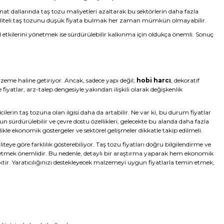
nat dallarında taş tozu maliyetleri azaltarak bu sektörlerin daha fazla
kü kaliteli taş tozunu düşük fiyata bulmak her zaman mümkün olmayabilir.
tkilerini yönetmek ise sürdürülebilir kalkınma için oldukça önemli. Sonuç
lzeme haline getiriyor. Ancak, sadece yapı değil;
hobi harcı
, dekoratif
 fiyatlar, arz-talep dengesiyle yakından ilişkili olarak değişkenlik
cilerin taş tozuna olan ilgisi daha da artabilir. Ne var ki, bu durum fiyatlar
 sürdürülebilir ve çevre dostu özellikleri, gelecekte bu alanda daha fazla
ikle ekonomik göstergeler ve sektörel gelişmeler dikkatle takip edilmeli.
ye göre farklılık gösterebiliyor. Taş tozu fiyatları doğru bilgilendirme ve
ih etmek önemlidir. Bu nedenle, detaylı bir araştırma yaparak hem ekonomik
iktir. Yaratıcılığınızı destekleyecek malzemeyi uygun fiyatlarla temin etmek,