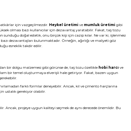
atkârlar için vazgeçilmezdir.
Heykel üretimi
ve
mumluk üretimi
gibi
üksek olması bazı kullanıcılar için dezavantaj yaratabilir. Fakat, taş tozu
unun sunduğu doğal estetik, onu birçok kişi için cazip kılar. Ne var ki, işlenmesi
 bazı dezavantajları bulunmaktadır. Örneğin, ağırlığı ve maliyeti göz
uğu esneklik takdir edilir.
sıradan bir dolgu malzemesi gibi görünse de, taş tozu özellikle
hobi harcı
ve
ğlam bir temel oluşturmaya elverişli hale getiriyor. Fakat, bazen uygun
erekebilir.
ınırlamadan farklı formlar deneyebilir. Ancak, kil ve çimento harçlarına
n ustalık gerekiyor olabilir.
ir. Ancak, projeye uygun kaliteyi seçmek de aynı derecede önemlidir. Bu