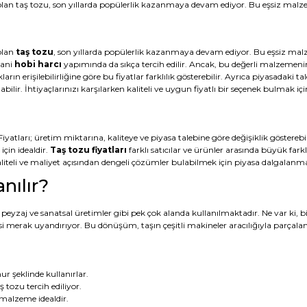
lan taş tozu, son yıllarda popülerlik kazanmaya devam ediyor. Bu eşsiz malzeme,
olan
taş tozu
, son yıllarda popülerlik kazanmaya devam ediyor. Bu eşsiz malzem
yani
hobi harcı
yapımında da sıkça tercih edilir. Ancak, bu değerli malzemeni
n erişilebilirliğine göre bu fiyatlar farklılık gösterebilir. Ayrıca piyasadaki tal
ir. İhtiyaçlarınızı karşılarken kaliteli ve uygun fiyatlı bir seçenek bulmak için 
Fiyatları; üretim miktarına, kaliteye ve piyasa talebine göre değişiklik gösterebil
için idealdir.
Taş tozu fiyatları
farklı satıcılar ve ürünler arasında büyük farkl
aliteli ve maliyet açısından dengeli çözümler bulabilmek için piyasa dalgalan
nılır?
aat, peyzaj ve sanatsal üretimler gibi pek çok alanda kullanılmaktadır. Ne var ki, 
 merak uyandırıyor. Bu dönüşüm, taşın çeşitli makineler aracılığıyla parçalanm
r şeklinde kullanırlar.
 tozu tercih ediliyor.
malzeme idealdir.