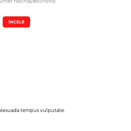
ler hazırlayabilirsiniz.
İNCELE
tan çıkan ürünler oldukça kaliteli görünüyor.
malesuada tempus vulputate.