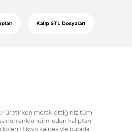
L
499,00 TL
apları
Kalıp STL Dosyaları
%50
 Kalıbı 14 CM - Taş Tozu Kalıbı T99032
indirim
an Teslim
0 TL
1.800,00 TL
%40
- Renkli Taş Tozu
indirim
TL
499,00 TL
%42
 - Taş Tozu Kalıbı T98832
indirim
ktan Teslim
 TL
ler üretirken merak ettiğiniz tüm
resine, renklendirmeden kalıptan
lgileri Hikwo kalitesiyle burada