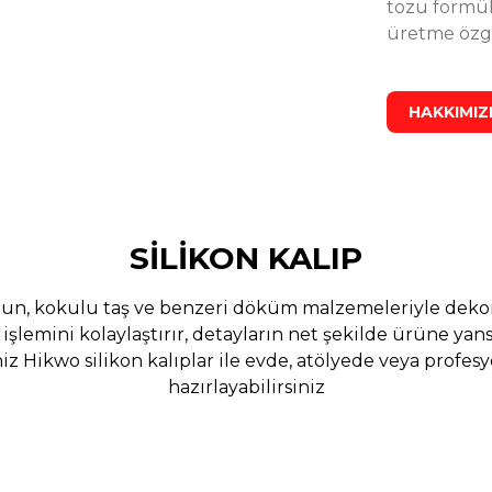
tozu formül
1.250,00 TL
2.000,00 TL
üretme özg
Stoktan Teslim
HAKKIMI
%25
Taş Tozu Başlangıç Seti 25 KG Premium Taş Tozu ve Set
indirim
1.350,00 TL
1.800,00 TL
SİLİKON KALIP
Stoktan Teslim
sabun, kokulu taş ve benzeri döküm malzemeleriyle dekora
şlemini kolaylaştırır, detayların net şekilde ürüne yansı
z Hikwo silikon kalıplar ile evde, atölyede veya profes
%25
 Harcı, Hobi Alçısı, Taş Tozu
Çiçek Desenli Sukulent 
indirim
hazırlayabilirsiniz
%25
i Kalıbı - Taş Tozu Kalıbı T34634
Etkinlik ve Boyama
indirim