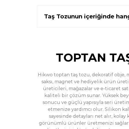
Taş Tozunun içeriğinde hang
%32
Buket Taşıyan Kadın Biblo Vazo Silikon Kalıbı - T74575
indirim
949,00 TL
1.400,00 TL
TOPTAN TA
Hikwo toptan taş tozu, dekoratif obje, m
saksı, magnet ve hediyelik ürün üreti
Sweatshirt Silikon Kalemlik Kalıbı - Taş Tozu Kalıbı S6
in
üreticileri, mağazalar ve e-ticaret sa
kaliteli bir çözüm sunar. Yüksek be
899,00 TL
1.300,00 TL
sonucu ve güçlü yapısıyla seri üreti
etmenize yardımcı olur. Silikon ka
sayesinde detayları net alır, kolay 
görünümlü ürünler üretmenizi sağlar. 