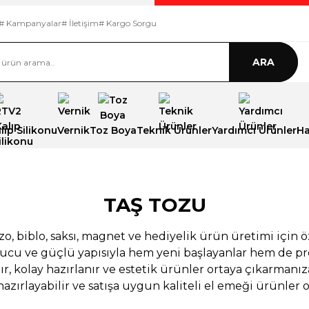
# Kampanyalar
# İletişim
# Kargo Sorgu
ARA
ıp Silikonu
Vernik
Toz Boya
Teknik Ürünler
Yardımcı Ürünler
Ha
ın
TAŞ TOZU
zo, biblo, saksı, magnet ve hediyelik ürün üretimi için ö
cu ve güçlü yapısıyla hem yeni başlayanlar hem de profe
 ve
ır, kolay hazırlanır ve estetik ürünler ortaya çıkarmanız
hazırlayabilir ve satışa uygun kaliteli el emeği ürünler o