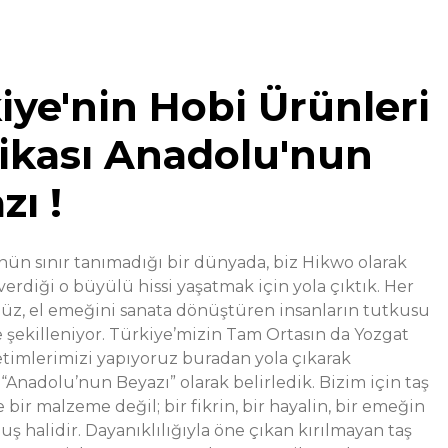
iye'nin Hobi Ürünleri
ikası Anadolu'nun
zı !
%30
Taş Tozu – Hobi Alçısı
indirim
ün sınır tanımadığı bir dünyada, biz Hikwo olarak
erdiği o büyülü hissi yaşatmak için yola çıktık. Her
,00 TL
z, el emeğini sanata dönüştüren insanların tutkusu
 şekilleniyor. Türkiye’mizin Tam Ortasın da Yozgat
m
etimlerimizi yapıyoruz buradan yola çıkarak
“Anadolu’nun Beyazı” olarak belirledik. Bizim için taş
 bir malzeme değil; bir fikrin, bir hayalin, bir emeğin
%37
Beyaz
ndirim
ş halidir. Dayanıklılığıyla öne çıkan kırılmayan taş