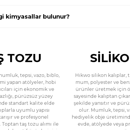
i kimyasallar bulunur?
Cüce Noel Baba Yılbaşı Konsepti Silikon Kalıp - Taş T
799,00 TL
1.300,00 TL
Ş TOZU
SİLİK
umluk, tepsi, vazo, biblo,
Hikwo silikon kalıplar, 
mi yapan atölyeler, hobi
mum, polyester ve ben
%31
46346
Gökkuşağı Desen Sunum Tepsisi Silikon Kalıp - 
dirim
tıcıları için ekonomik ve
ürünler üretmek için öz
yazlığı, pürüzsüz yüzey
sayesinde kalıptan çıkar
699,00 TL
1.345,00 TL
mde standart kalite elde
şekilde yansıtır ve pür
lıplarla uyumlu yapısı
olur. Mumluk, tepsi, v
karışır ve profesyonel
hediyelik obje üretiminde
Toptan taş tozu alımı ile
evde, atölyede veya pr