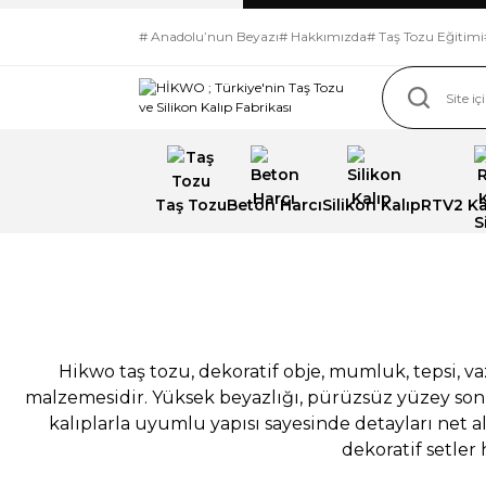
# Anadolu’nun Beyazı
# Hakkımızda
# Taş Tozu Eğitimi
Taş Tozu
Beton Harcı
Silikon Kalıp
RTV2 Kal
Üstün Beyazlığ
İmzası ! İpeksi
pürüzsüzlük,
Hikwo taş tozu, dekoratif obje, mumluk, tepsi, va
malzemesidir. Yüksek beyazlığı, pürüzsüz yüzey sonu
kusursuz yüzey
kalıplarla uyumlu yapısı sayesinde detayları net al
dekoratif setler 
seçkin kalite.