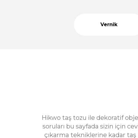
899,00 TL
1.400,00 TL
Vernik
Premium Tasarım Büyük Boy Silikon Vazo Kalıbı 20 CM -
1.500,00 TL
2.000,00 TL
%39
Taş Tozu Güçlendirici ve Kıvam Verici Taş Tozu Ajanı
indirim
55,00 TL
90,00 TL
Büyük Helezonik Vazo Silikon Kalıp 15 CM - Taş Tozu Ka
1.200,00 TL
1.800,00 TL
Hikwo taş tozu ile dekoratif obj
soruları bu sayfada sizin için 
çıkarma tekniklerine kadar taş 