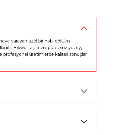
%45
likon Kalıp - Taş Tozu Kalıbı T43635
indirim
L
900,00 TL
 etmeye yarayan özel bir hobi döküm
lanılır. Hikwo Taş Tozu, pürüzsüz yüzey,
profesyonel üretimlerde kaliteli sonuçlar
%40
u Kalıbı T463332
indirim
%50
Şömine Silikon Kalıbı - Taş Tozu Kalıbı T75454
indirim
0 TL
3.000,00 TL