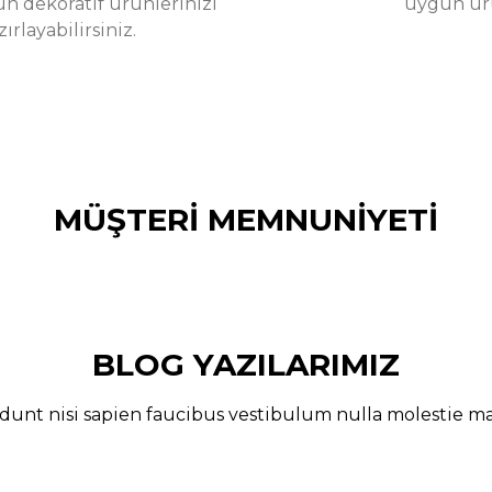
un dekoratif ürünlerinizi
uygun ürün
rlayabilirsiniz.
MÜŞTERİ MEMNUNİYETİ
oldu. Özellikle beyazlığı ve pürüzsüz yüzeyi çok beğendim. Kalıp
BLOG YAZILARIMIZ
dunt nisi sapien faucibus vestibulum nulla molestie 
arı | Hikwo