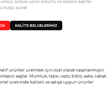
ümüz, sizlere uzun ömürlü ve estetik eserler
ürlüğü sunar.
ZDA
KALİTE BELGELERİMİZ
tif ürünler üretmek için özel olarak tasarlanmıştır.
masını sağlar. Mumluk, tepsi, vazo, biblo, saksı, tabak
yonel üretimde kaliteli ve satışa uygun ürünler
%36
Silikon Kalıbı ve 10 KG Taş Tozu Seti - S85244
indirim
899,00 TL
1.400,00 TL
%28
 Kalıbı Sünger Bob 15 CM - Taş Tozu Kalıbı T98433
indirim