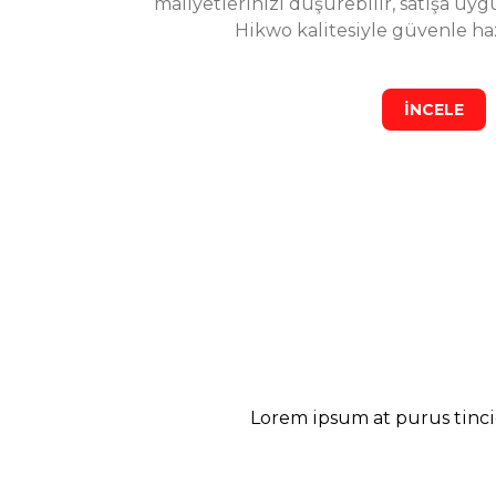
maliyetlerinizi düşürebilir, satışa uyg
Hikwo kalitesiyle güvenle hazı
İNCELE
Hikwo taş tozunu ilk kez denedim ve sonuç gerçekten harika 
Ayşe Demir
Lorem ipsum at purus tinci
2 Yıl Önce
5 Mikron Beyaz Kalsit Nedir? Kullanımı ve Avantajl