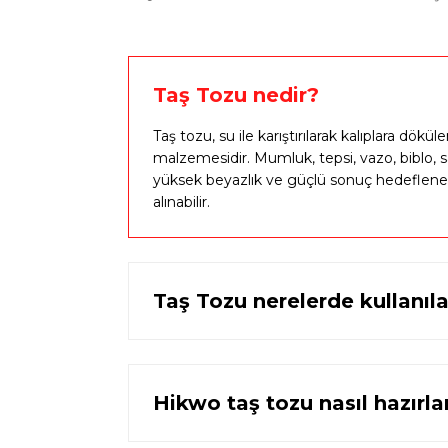
İkili Astronot Boyama Silikon Kalıbı - Obje Kalıbı - Taş 
714,13 TL
1.428,26 TL
Taş Tozu nedir?
Taş tozu, su ile karıştırılarak kalıplara dö
malzemesidir. Mumluk, tepsi, vazo, biblo, s
yüksek beyazlık ve güçlü sonuç hedeflener
%
Kare Tealight Mumluk Silikon Kalıp - Taş Tozu Kalıbı T
in
alınabilir.
399,00 TL
699,00 TL
Taş Tozu nerelerde kullanıla
Minyatür Şömine Dekoratif Tütsülük Kalıbı - Taş Tozu K
Hikwo taş tozu nasıl hazırla
799,00 TL
1.270,00 TL