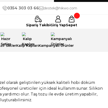
0354 303 03 66
destek@hikwo.com
Sipariş Takibi
Giriş Yap
Sepet
zır Setler
Kalıp Kapları
Kampanyalı Ürünler
zel olarak geliştirilen yüksek kaliteli hobi döküm
syonel üreticiler için ideal kullanım sunar. Silikon
a yardımcı olur. Taş tozu ile evde üretim yapabilir,
luşturabilirsiniz.