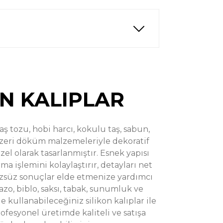
%39
ozu Kalıbı T54753
indirim
ON KALIPLAR
taş tozu, hobi harcı, kokulu taş, sabun,
zeri döküm malzemeleriyle dekoratif
%48
Taş Tozu Kalıbı T75403
indirim
el olarak tasarlanmıştır. Esnek yapısı
ma işlemini kolaylaştırır, detayları net
üzsüz sonuçlar elde etmenize yardımcı
azo, biblo, saksı, tabak, sunumluk ve
 kullanabileceğiniz silikon kalıplar ile
ofesyonel üretimde kaliteli ve satışa