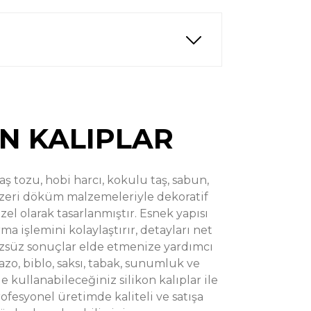
%48
Taş Tozu Kalıbı T75403
indirim
ON KALIPLAR
taş tozu, hobi harcı, kokulu taş, sabun,
zeri döküm malzemeleriyle dekoratif
%31
utusu Silikon Kalıp - Taş Tozu Kalıbı T98931
indirim
el olarak tasarlanmıştır. Esnek yapısı
ma işlemini kolaylaştırır, detayları net
 TL
1.300,00 TL
üzsüz sonuçlar elde etmenize yardımcı
azo, biblo, saksı, tabak, sunumluk ve
 kullanabileceğiniz silikon kalıplar ile
ofesyonel üretimde kaliteli ve satışa