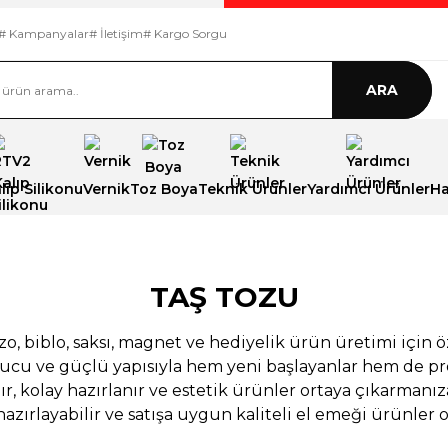
# Kampanyalar
# İletişim
# Kargo Sorgu
ARA
ıp Silikonu
Vernik
Toz Boya
Teknik Ürünler
Yardımcı Ürünler
Ha
ın
TAŞ TOZU
zo, biblo, saksı, magnet ve hediyelik ürün üretimi için ö
cu ve güçlü yapısıyla hem yeni başlayanlar hem de profe
 ve
ır, kolay hazırlanır ve estetik ürünler ortaya çıkarmanız
hazırlayabilir ve satışa uygun kaliteli el emeği ürünler o