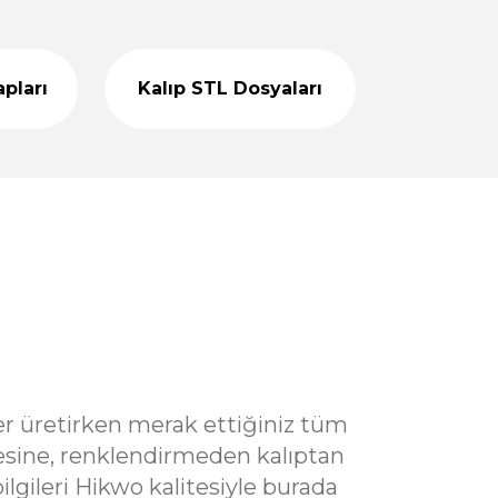
L
499,00 TL
apları
Kalıp STL Dosyaları
%42
 - Taş Tozu Kalıbı T98832
indirim
an Teslim
 TL
%40
- Renkli Taş Tozu
indirim
TL
499,00 TL
%45
likon Kalıp - Taş Tozu Kalıbı T43635
indirim
ktan Teslim
L
900,00 TL
ler üretirken merak ettiğiniz tüm
resine, renklendirmeden kalıptan
lgileri Hikwo kalitesiyle burada