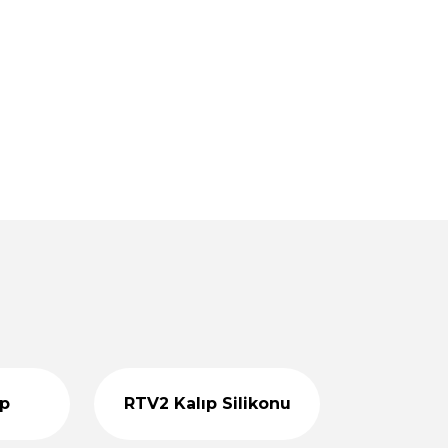
0,00 TL
2.400,00 TL
%36
 Kalıbı ve 10 KG Taş Tozu Seti - M58741
indirim
TL
1.400,00 TL
%39
 CM - Taş Tozu Kalıbı
indirim
 TL
%36
i - 10 KG Taş Tozu T64643
indirim
 TL
%50
 Kalıbı 14 CM - Taş Tozu Kalıbı T99032
indirim
ıp
RTV2 Kalıp Silikonu
0 TL
1.800,00 TL
%40
 Renkli Taş Tozu
indirim