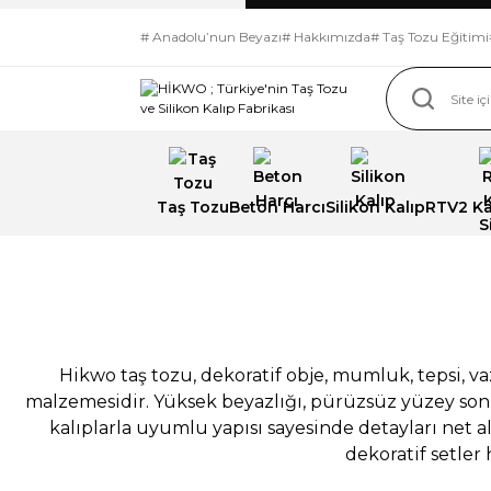
# Anadolu’nun Beyazı
# Hakkımızda
# Taş Tozu Eğitimi
Taş Tozu
Beton Harcı
Silikon Kalıp
RTV2 Kal
Üstün Beyazlığ
İmzası ! İpeksi
pürüzsüzlük,
Hikwo taş tozu, dekoratif obje, mumluk, tepsi, va
malzemesidir. Yüksek beyazlığı, pürüzsüz yüzey sonu
kusursuz yüzey
kalıplarla uyumlu yapısı sayesinde detayları net al
dekoratif setler 
seçkin kalite.