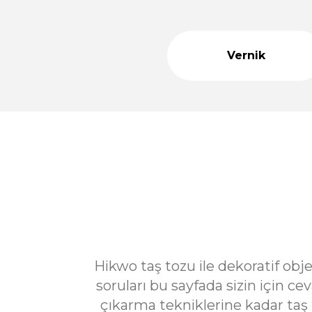
899,00 TL
1.400,00 TL
Vernik
Büyük Helezonik Vazo Silikon Kalıp 15 CM - Taş Tozu Ka
1.200,00 TL
1.800,00 TL
%39
Taş Tozu Güçlendirici ve Kıvam Verici Taş Tozu Ajanı
indirim
55,00 TL
90,00 TL
İkili Astronot Boyama Silikon Kalıbı - Obje Kalıbı - Taş 
714,13 TL
1.428,26 TL
Hikwo taş tozu ile dekoratif obj
soruları bu sayfada sizin için 
çıkarma tekniklerine kadar taş 