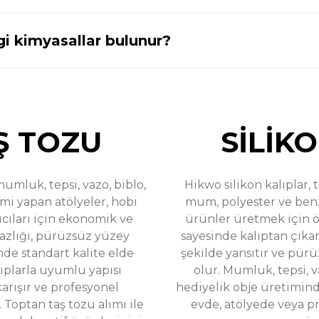
i kimyasallar bulunur?
%31
46346
Gökkuşağı Desen Sunum Tepsisi Silikon Kalıp - 
dirim
699,00 TL
1.345,00 TL
Ş TOZU
SİLİK
umluk, tepsi, vazo, biblo,
Hikwo silikon kalıplar, 
mi yapan atölyeler, hobi
mum, polyester ve ben
%36
u Kalıbı T65043
İstiridye Tasarımlı Özel Takı ve Mum K
indirim
tıcıları için ekonomik ve
ürünler üretmek için öz
yazlığı, pürüzsüz yüzey
sayesinde kalıptan çıkar
899,00
mde standart kalite elde
şekilde yansıtır ve pür
lıplarla uyumlu yapısı
olur. Mumluk, tepsi, v
karışır ve profesyonel
hediyelik obje üretiminde
Toptan taş tozu alımı ile
evde, atölyede veya pr