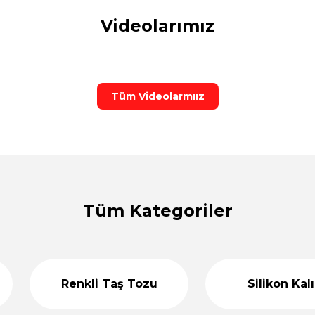
Videolarımız
1.60
%36
zu Seti - M36521
Özel Tasarım Mumluk Silikon Taş Tozu
indirim
899,00 
Tüm Videolarmıız
%44
Kalıbı T65456
Boğumlu Dekoratif Vazo Silikon Kalıbı 15
indirim
1.099,00 TL
1.800,00
%36
 - M546543
Türk Bayrağı Silikon Kalıp ve Taş Tozu Set
indirim
Tüm Kategoriler
899,00 TL
1.400,00
%25
 Taş Tozu Kalıbı T66432
Premium Tasarım Silikon Vazo
indirim
Renkli Taş Tozu
Silikon Kal
900,0
%40
Mavi Taş Tozu - Renkli Taş Tozu
Pembe Taş Tozu -
indirim