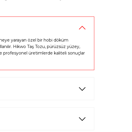
%40
u Kalıbı T463332
indirim
 etmeye yarayan özel bir hobi döküm
lanılır. Hikwo Taş Tozu, pürüzsüz yüzey,
profesyonel üretimlerde kaliteli sonuçlar
%50
Şömine Silikon Kalıbı - Taş Tozu Kalıbı T75454
indirim
0 TL
3.000,00 TL
%39
ozu Kalıbı T54753
indirim