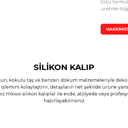
tozu formül
1.250,00 TL
2.000,00 TL
üretme özg
Stoktan Teslim
HAKKIMI
%25
Taş Tozu Başlangıç Seti 25 KG Premium Taş Tozu ve Set
indirim
1.350,00 TL
1.800,00 TL
SİLİKON KALIP
Stoktan Teslim
sabun, kokulu taş ve benzeri döküm malzemeleriyle dekora
şlemini kolaylaştırır, detayların net şekilde ürüne yansı
z Hikwo silikon kalıplar ile evde, atölyede veya profes
%25
 Harcı, Hobi Alçısı, Taş Tozu
Çiçek Desenli Sukulent 
indirim
hazırlayabilirsiniz
%39
Tozu Kalıbı T436346
Özel Tasarım Tütsülük Şömine Kalı
indirim