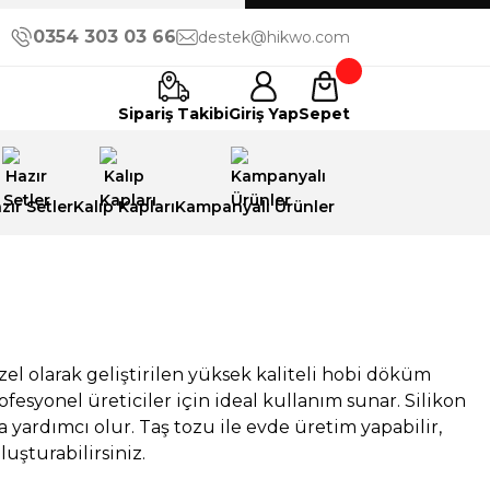
0354 303 03 66
destek@hikwo.com
Sipariş Takibi
Giriş Yap
Sepet
zır Setler
Kalıp Kapları
Kampanyalı Ürünler
zel olarak geliştirilen yüksek kaliteli hobi döküm
syonel üreticiler için ideal kullanım sunar. Silikon
a yardımcı olur. Taş tozu ile evde üretim yapabilir,
luşturabilirsiniz.