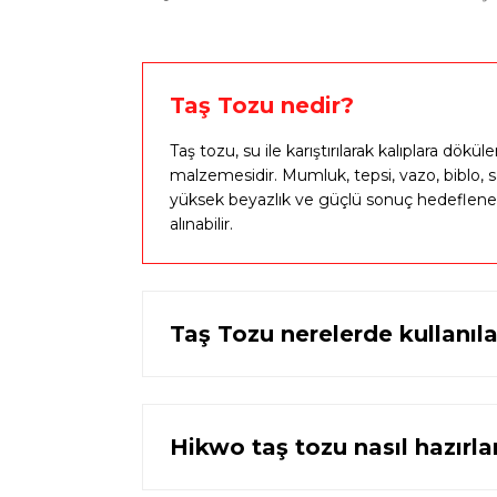
%
Kare Tealight Mumluk Silikon Kalıp - Taş Tozu Kalıbı T
in
399,00 TL
699,00 TL
Taş Tozu nedir?
Taş tozu, su ile karıştırılarak kalıplara dö
malzemesidir. Mumluk, tepsi, vazo, biblo, s
yüksek beyazlık ve güçlü sonuç hedeflener
Minyatür Şömine Dekoratif Tütsülük Kalıbı - Taş Tozu K
alınabilir.
799,00 TL
1.270,00 TL
Taş Tozu nerelerde kullanıla
%32
Buket Taşıyan Kadın Biblo Vazo Silikon Kalıbı - T74575
indirim
Hikwo taş tozu nasıl hazırla
949,00 TL
1.400,00 TL