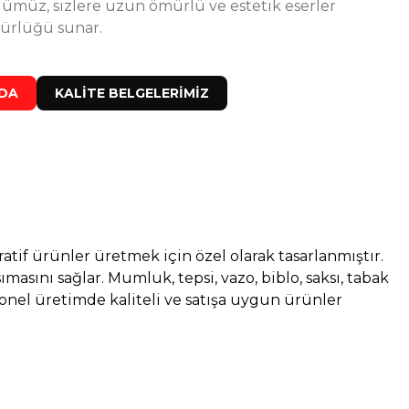
ümüz, sizlere uzun ömürlü ve estetik eserler
ürlüğü sunar.
ZDA
KALİTE BELGELERİMİZ
tif ürünler üretmek için özel olarak tasarlanmıştır.
masını sağlar. Mumluk, tepsi, vazo, biblo, saksı, tabak
yonel üretimde kaliteli ve satışa uygun ürünler
%36
Silikon Kalıbı ve 10 KG Taş Tozu Seti - S85244
indirim
899,00 TL
1.400,00 TL
%33
bı 15 CM Silikon Kalıp - Taş Tozu Kalıbı T49934
indirim