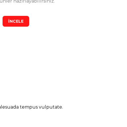
ler hazırlayabilirsiniz.
İNCELE
tan çıkan ürünler oldukça kaliteli görünüyor.
malesuada tempus vulputate.