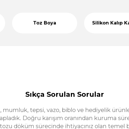
299,00 TL
299,00 T
499,00 TL
Toz Boya
Silikon Kalıp K
%33
lıbı T98793
Çizgi Detaylı Dekoratif Vazo Silikon Kalıp
indirim
Stoktan Teslim
Stokt
699,00 TL
1.200,00
%40
Kiremit Taş Tozu - Renkli Taş Tozu
Yeşil Taş Tozu 
indirim
299,00 TL
299,00 
499,00 TL
%50
Tozu Kalıbı T46634
Dini Obje Boyama Etkinlik Objesi Si
indirim
Stoktan Teslim
Sto
Sıkça Sorulan Sorular
499,00 T
e, mumluk, tepsi, vazo, biblo ve hediyelik ürün
cevapladık. Doğru karışım oranından kuruma sü
tozu döküm sürecinde ihtiyacınız olan temel bi