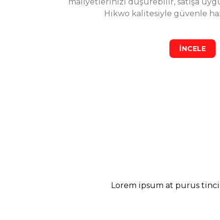
maliyetlerinizi düşürebilir, satışa uyg
Hikwo kalitesiyle güvenle hazı
İNCELE
Hikwo taş tozunu ilk kez denedim ve sonuç gerçekten harika 
Ayşe Demir
Lorem ipsum at purus tinci
2 Yıl Önce
5 Mikron Beyaz Kalsit Nedir? Kullanımı ve Avantajl