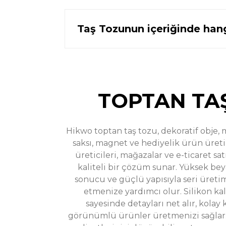
Taş Tozunun içeriğinde hang
Sweatshirt Silikon Kalemlik Kalıbı - Taş Tozu Kalıbı S6
in
899,00 TL
1.300,00 TL
TOPTAN TA
Hikwo toptan taş tozu, dekoratif obje, m
saksı, magnet ve hediyelik ürün üreti
Düz Model Daire Sunum Tepsisi Silikon Kalıbı - Taş Toz
üreticileri, mağazalar ve e-ticaret sa
kaliteli bir çözüm sunar. Yüksek be
899,00 TL
1.400,00 TL
sonucu ve güçlü yapısıyla seri üreti
etmenize yardımcı olur. Silikon ka
sayesinde detayları net alır, kolay 
görünümlü ürünler üretmenizi sağlar. 