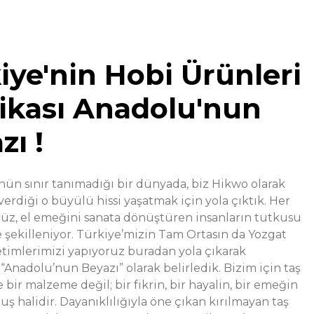
iye'nin Hobi Ürünleri
ikası Anadolu'nun
zı !
%30
Taş Tozu – Hobi Alçısı
indirim
ün sınır tanımadığı bir dünyada, biz Hikwo olarak
erdiği o büyülü hissi yaşatmak için yola çıktık. Her
,00 TL
z, el emeğini sanata dönüştüren insanların tutkusu
 şekilleniyor. Türkiye’mizin Tam Ortasın da Yozgat
m
etimlerimizi yapıyoruz buradan yola çıkarak
“Anadolu’nun Beyazı” olarak belirledik. Bizim için taş
 bir malzeme değil; bir fikrin, bir hayalin, bir emeğin
%37
Beyaz
ndirim
ş halidir. Dayanıklılığıyla öne çıkan kırılmayan taş