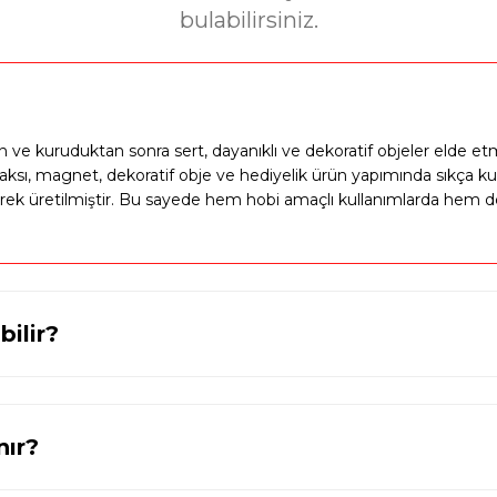
43
65765
Hediyeci Noel Baba Biblo Silikon Kalıp - Taş Toz
bulabilirsiniz.
dirim
899,00 TL
1.500,00 TL
külen ve kuruduktan sonra sert, dayanıklı ve dekoratif objeler elde
aksı, magnet, dekoratif obje ve hediyelik ürün yapımında sıkça kul
ek üretilmiştir. Bu sayede hem hobi amaçlı kullanımlarda hem de 
%37
alıbı T67443
Zeus Başlı Dekoratif Mumluk - Masaüstü 
indirim
1.500,0
bilir?
Cüce Noel Baba Yılbaşı Konsepti Silikon Kalıp - Taş T
nır?
799,00 TL
1.300,00 TL