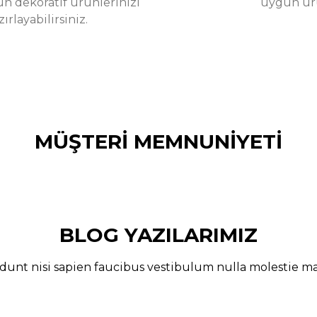
un dekoratif ürünlerinizi
uygun ürün
rlayabilirsiniz.
MÜŞTERİ MEMNUNİYETİ
oldu. Özellikle beyazlığı ve pürüzsüz yüzeyi çok beğendim. Kalıp
BLOG YAZILARIMIZ
dunt nisi sapien faucibus vestibulum nulla molestie 
arı | Hikwo